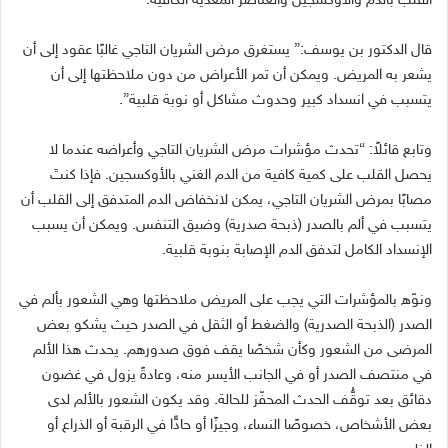
القلب بالدم والأوكسجين والعناصر المغذية الكافية
.
قال الدكتور بن يوسف
:”
يستغرق مرض الشريان التاجي غالبًا عقود إلى أن
يشعر به المريض
.
ويمكن أن تمر الأعراض من دون ملاحظتها إلى أن
يتسبب في انسداد كبير وحدوث مشاكل أو نوبة قلبية
”.
وتابع قائلاً
: “
تحدث مؤشرات مرض الشريان التاجي وأعراضه عندما لا
يحصل القلب على كمية كافية من الدم الغني بالأوكسجين
.
فإذا كنتَ
مصابًا بمرض الشريان التاجي، يمكن لانخفاض الدم المتدفق إلى القلب أن
يتسبب في ألم بالصدر
(
ذبحة صدرية
)
وضيق التنفس
.
ويمكن أن يسبب
الإنسداد الكامل لتدفق الدم الإصابة بنوبة قلبية
.
ونوّه بالمؤشرات التي يجب على المريض ملاحظتها وهي الشعور بألم في
الصدر
(
الذبحة الصدرية
)
والضغط أو الثقل في الصدر حيث يشكو بعض
المرضى من الشعور وكأن شخصًا يقف فوق صدورهم
.
يحدث هذا الألم
في منتصف الصدر أو في الجانب الأيسر منه، وعادةً يزول في غضون
دقائق بعد توقُّف الحدث المحفّز للحالة
.
وقد يكون الشعور بالألم لدى
بعض الأشخاص، خصوصًا النساء، وجيزًا أو حادًّا في الرقبة أو الذراع أو