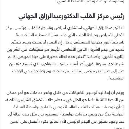
وممارسة الرياضة وتجنب الضغط النفسي.
رئيس مركز القلب الدكتورعبدالرزاق الجهاني
الدكتور عبدالرزاق الجهاني، استشاري أمراض وقسطرة القلب ورئيس مركز
الأهلي لأمراض وجراحة القلب الذي قام بعمل القسطرة التشخيصية
للمريضة فور دخولها للمستشفى، قال إن الصور أوضحت وجود تضيّق
شديد في جذع الشريان التاجي الأساسي الأيسر مع تضيّقات
في الشرايين
التاجية الأخرى
.
وأضاف
: “
تعتبر هذه الحالة خطيرة على حياة المريض إذا لم
يتم علاجها بسرعة، فهي أحد أسباب الموت المفاجئ الذي نسمع عنه من
حين إلى حين لدى مرضى ربما لم يتم تشخيصهم وعلاجهم في الوقت
المناسب
”.
ورغم أن إمكانية توسيع التضيّقات من خلال وضع دعامات هو أمر ممكن
من الناحية التقنية، كما هو الحال في معظم حالات تضيّق الشرايين التاجية،
إلا أن توصيات هيئات القلب العالمية توصي بالعلاج بواسطة العملية
الجراحية بدلاً من وضع دعامات بواسطة القسطرة في مثل هذه الحالة أي
عند وجود تضيّق في الجذع الرئيسي لأن النتائج تكون أفضل على المدى
الطويل
.