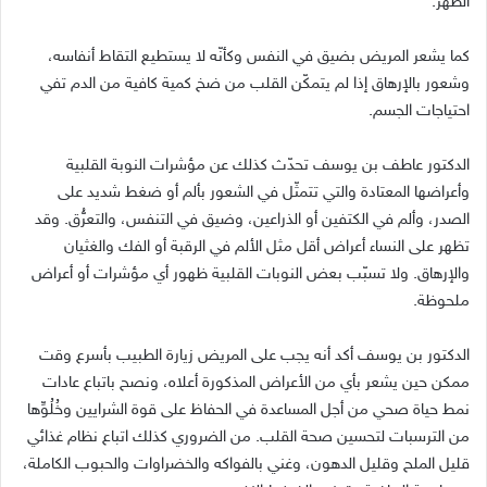
الظهر
.
كما يشعر المريض بضيق في النفس وكأنّه لا يستطيع التقاط أنفاسه،
وشعور بالإرهاق إذا لم يتمكّن القلب من ضخ كمية كافية من الدم تفي
احتياجات الجسم
.
الدكتور عاطف بن يوسف تحدّث كذلك عن مؤشرات النوبة القلبية
وأعراضها المعتادة والتي تتمثّل في الشعور بألم أو ضغط شديد على
الصدر، وألم في الكتفين أو الذراعين، وضيق في التنفس، والتعرُّق
.
وقد
تظهر على النساء أعراض أقل مثل الألم في الرقبة أو الفك والغثيان
والإرهاق
.
ولا تسبّب بعض النوبات القلبية ظهور أي مؤشرات أو أعراض
ملحوظة
.
الدكتور بن يوسف أكد أنه يجب على المريض زيارة الطبيب بأسرع وقت
ممكن حين يشعر بأي من الأعراض المذكورة أعلاه، ونصح باتباع عادات
نمط حياة صحي من أجل المساعدة في الحفاظ على قوة الشرايين وخُلُوِّها
من الترسبات لتحسين صحة القلب. من الضروري كذلك اتباع نظام غذائي
قليل الملح وقليل الدهون، وغني بالفواكه والخضراوات والحبوب الكاملة،