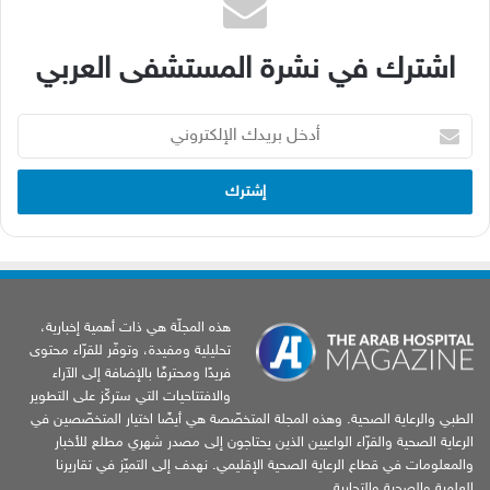
اشترك في نشرة المستشفى العربي
أدخل
بريدك
الإلكتروني
هذه المجلّة هي ذات أهمية إخبارية،
تحليلية ومفيدة، وتوفّر للقرّاء محتوى
فريدًا ومحترفًا بالإضافة إلى الآراء
والافتتاحيات التي ستركّز على التطوير
الطبي والرعاية الصحية. وهذه المجلة المتخصّصة هي أيضًا اختيار المتخصّصين في
الرعاية الصحية والقرّاء الواعيين الذين يحتاجون إلى مصدر شهري مطلع للأخبار
والمعلومات في قطاع الرعاية الصحية الإقليمي. نهدف إلى التميّز في تقاريرنا
العلمية والصحية والتجارية.