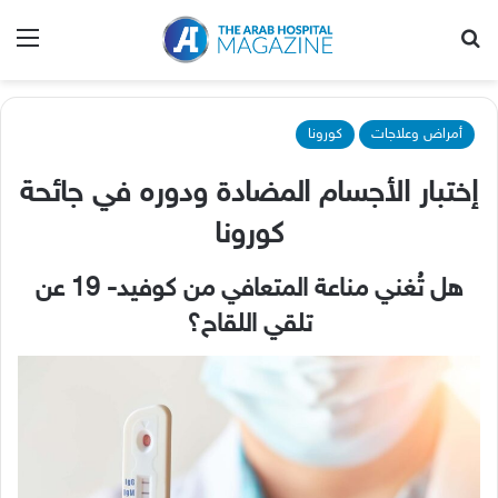
بحث عن
الق
أمراض وعلاجات
كورونا
إختبار الأجسام المضادة ودوره في جائحة
كورونا
هل تُغني مناعة المتعافي من كوفيد- 19 عن
تلقي اللقاح؟