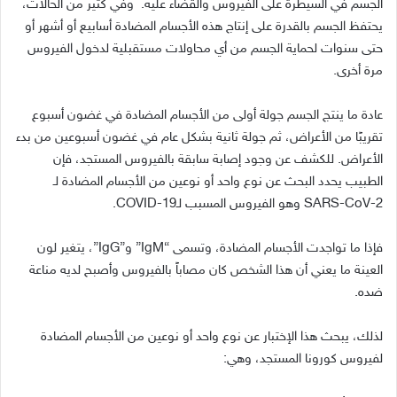
الجسم في السيطرة على الفيروس والقضاء عليه. وفي كثير من الحالات،
يحتفظ الجسم بالقدرة على إنتاج هذه الأجسام المضادة أسابيع أو أشهر أو
حتى سنوات لحماية الجسم من أي محاولات مستقبلية لدخول الفيروس
مرة أخرى.
عادة ما ينتج الجسم جولة أولى من الأجسام المضادة في غضون أسبوع
تقريبًا من الأعراض، ثم جولة ثانية بشكل عام في غضون أسبوعين من بدء
الأعراض. للكشف عن وجود إصابة سابقة بالفيروس المستجد، فإن
الطبيب يحدد البحث عن نوع واحد أو نوعين من الأجسام المضادة لـ
SARS-CoV-2 وهو الفيروس المسبب لـCOVID-19.
فإذا ما تواجدت الأجسام المضادة، وتسمى “IgM” و”IgG”، يتغير لون
العينة ما يعني أن هذا الشخص كان مصاباً بالفيروس وأصبح لديه مناعة
ضده.
لذلك، يبحث هذا الإختبار عن نوع واحد أو نوعين من الأجسام المضادة
لفيروس كورونا المستجد، وهي: