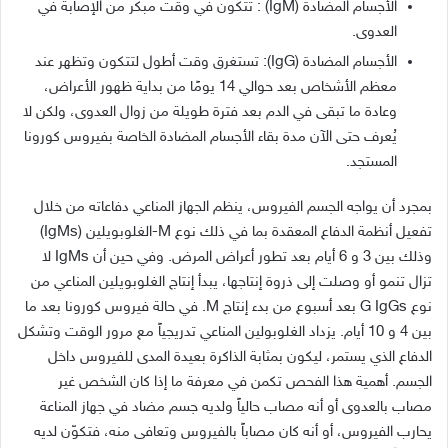
الأجسام المضادة (IgM) : تتكون في وقت مبكر من الإصابة في
العدوى.
الأجسام المضادة (IgG): تستغرق وقت أطول لتتكون وتظهر عند
معظم الأشخاص بعد حوالي 14 يومًا من بداية ظهور الأعراض،
وعادة ما تبقى في الدم بعد فترة طويلة من زوال العدوى، ولكن لا
يُعرف حتى الآن مدة بقاء الأجسام المضادة الخاصة بفيروس كورونا
المستجد.
بمجرد أن يواجه الجسم الفيروس، ينظم الجهاز المناعي دفاعاته من خلال
تفعيل أنظمة الدفاع المعقدة بما في ذلك نوع M-الغلوبويلين (IgMs)
وذلك بين 3 و 6 أيام بعد تطور أعراض المرض. وفي حين أن IgMs لا
تزال تنمو أو وصلت إلى ذروة إنتاجها، يبدأ إنتاج الغلوبويلين المناعي من
نوع G IgGs بعد أسبوع من بدء إنتاج M. في حالة فيروس كورونا بعد ما
بين 4 و 10 أيام. يزداد الغلوبولين المناعي تدريجياً مع مرور الوقت وتشكل
الدفاع الذي يستمر، ليكون بمثابة الذاكرة بعيدة المدى للفيروس داخل
الجسم. أهمية هذا الفحص تكمن في معرفة ما إذا كان الشخص غير
مصاب بالعدوى أو أنه مصاب حالياً ولديه جسم مضاد في جهاز المناعة
يحارب الفيروس، أو أنه كان مصاباً بالفيروس وتعافى منه، فتكوّن لديه