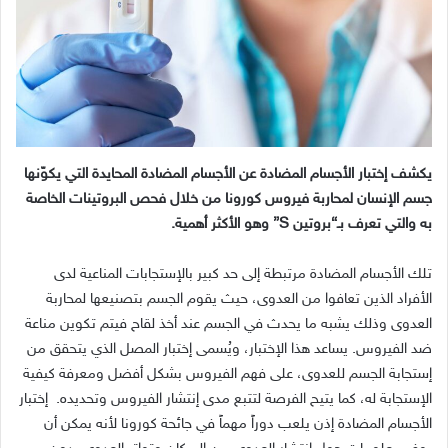
يكشف إختبار الأجسام المضادة عن الأجسام المضادة المحايدة التي يكوّنها
جسم الإنسان لمحاربة فيروس كورونا من خلال فحص البروتينات الخاصة
به والتي تعرف بـ“بروتين S” وهو الأكثر أهمية.
تلك الأجسام المضادة مرتبطة إلى حد كبير بالإستجابات المناعية لدى
الأفراد الذين تعافوا من العدوى، حيث يقوم الجسم بتصنيعها لمحاربة
العدوى وذلك يشبه ما يحدث في الجسم عند أخذ لقاح فيتم تكوين مناعة
ضد الفيروس. يساعد هذا الإختبار، ويُسمى إختبار المصل الذي يتحقق من
إستجابة الجسم للعدوى، على فهم الفيروس بشكل أفضل ومعرفة كيفية
الإستجابة له، كما يتيح الفرصة لتتبع مدى إنتشار الفيروس وتحديده. إختبار
الأجسام المضادة إذن يلعب دوراً مهماً في جائحة كورونا لأنه يمكن أن