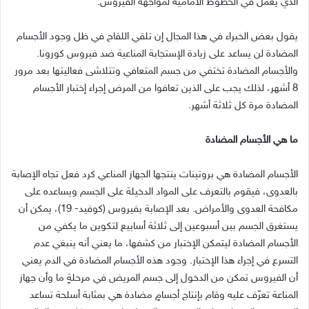
الذي يعمل في الخطوط الأمامية لمواجهة الفيروس.
يقول بعض الخبراء في هذا المجال إن تلقي اللقاح في ظل وجود الأجسام
المضادة لن يساعد على زيادة الإستجابة المناعية ضد فيروس كورونا.
والأجسام المضادة تختفي من جسم المتعافي وتتلاشى فعاليتها بعد مرور
8 أشهر، لذلك يجب على الذين تعافوا من المرض إجراء إختبار الأجسام
المضادة مرة كل ثلاثة أشهر.
ما هي الأجسام المضادة
الأجسام المضادة هي بروتينات ينتجها الجهاز المناعي كرد فعل تجاه الإصابة
بالعدوى، فيقوم بالتعرف على المواد الدخيلة على الجسم ويساعده على
مكافحة العدوى والأمراض. بعد الإصابة بفيروس (كوفيد- 19)، يمكن أن
يستغرق الجسم بين أسبوعين إلى ثلاثة أسابيع لتكوين ما يكفي من
الأجسام المضادة ليتمكن الإختبار من كشفها، ما يعني أنه ينبغي عدم
التسرع في إجراء هذا الإختبار. وجود هذه الأجسام المضادة في الدم يعني
أن الفيروس تمكن من الدخول إلى جسم المريض في مرحلةٍ ما وأن جهاز
المناعة تعرّف عليه وقام بإنتاج أجسامٍ مضادة هي بمثابة أسلحة تساعد