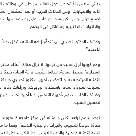
يعاني ملايين الأشخاص حول العالم من خلل في وظائف الم
الألم والالتهابات
.
وفي الحالات الحرجة أو بعد استئصال المثا
لصنع خزان بولي
.
لكن هذه الجراحات، على رغم فعاليتها، 
والالتهابات البكتيرية ومشاكل في الهضم
.
وكشف الدكتور نصيري
:
أن
“
توفُّر زراعة المثانة يشكل بديل
الأمعاء
.”
ومع كونها أول عملية من نوعها، لا تزال هناك أسئلة مفتوحة
المطلوبة لتثبيط المناعة
.
لطالما اعتُبرت زراعة المثانة تحد
التقنية المرتبطة به
.
وللتحضير، أجرى الدكتور نصيري والدكت
عمليات استرداد المثانة باستخدام الروبوت، وزراعات مثانة
وظائف القلب لديهم بأجهزة التنفس
.
كما أجروا تجارب غير 
لتحسين التقنية
.
توجد برامج زراعة الكلى والمثانة في مركز جامعة كاليفورن
نظامًا موحدًا للتقييم، والجراحة، والرعاية اللاحقة
.
وهذا ما من
البنية التحتية والخبرة والدعم اللازمين لإدارة كل مراحل ا