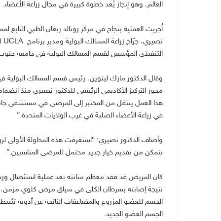
العالم، وهو إنجاز يُعد خطوة كبيرة في مجال زراعة الأعضاء
.
أُجريت العملية بنجاح في مركز رونالد ريغان الطبي التابع ل
نصيري، جرّاح زراعة المسالك البولية ومدير برنامج
UCLA
ل
التنفيذي المؤسس لقسم المسالك البولية في جامعة جنوب ك
وقال الدكتور مارك ليتوين، رئيس قسم المسالك البولية ف
محور التركيز الأكاديمي الرئيسي للدكتور نصيري منذ انضما
هذا العمل ينتقل من المختبر إلى المرضى في مستشفى جامعة ك
في زراعة الأعضاء الصلبة في غرب الولايات المتحدة
.”
وأضاف الدكتور نصيري
: “
استغرقت هذه المحاولة الأولى لزر
نتمكن من تقديم خيار جديد محتمل للمرضى المناسبين
.”
كان المريض قد فقد معظم مثانته بعد عملية استئصال ورم، 
نتيجة إصابته بسرطان الكلى في سياق مرض كلوي مزمن، 
الجسم للعضو المزروع والمضاعفات الناتجة عن أدوية تثبيط 
الجسم العضو الجديد
.