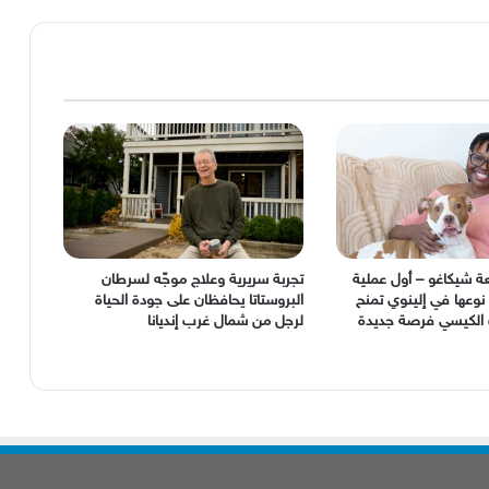
شيكاغو – أول عملية
تجربة سريرية وعلاج موجّه لسرطان
 نوعها في إلينوي تمنح
البروستاتا يحافظان على جودة الحياة
ف الكيسي فرصة جديدة
لرجل من شمال غرب إنديانا