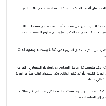
لأمد، فإن أنسب المرشحين حاليًا لزراعة الأعضاء هم أولئك الذين
عة
USC
، ويشغل الآن منصب أستاذ مساعد في قسم المسالك
لوس
UCLA
الصحي مع الدكتور غيل، على تطوير التقنية الجراحية
لعديد من الإجراءات قبل السريرية في
USC
ومنظمة
OneLegacy
،
يا
.
وقد خضعت كل مراحل العملية، من استرداد الأعضاء إلى الجراحة
لفريق الكلية أولًا ثم تلتها المثانة
.
وتم استخدام تقنية طوَّرها الفريق
 ثماني ساعات
.
ات كبيرة من البول، وتحسّنت وظائف الكلى فورًا
.
لم تكن هناك حاجة
إلى المثانة الجديدة
.”