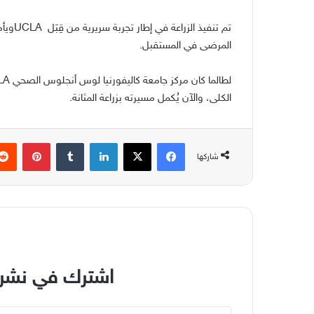
تم تنفيذ الزراعة في إطار تجربة سريرية من قِبَل
UCLA
ويأم
المرضى في المستقبل
.
لطالما كان مركز جامعة كاليفورنيا لوس أنجلوس الصحي
UCLA
الكلى، والآن يُكمل مسيرته بزراعة المثانة
.
فيسبوك
‫X
لينكدإن
بينتير
شاركها
اشترك في نشرة
أدخل