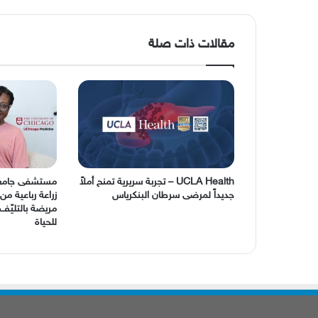
مقالات ذات صلة
UCLA Health – تجربة سريرية تمنح أملاً
مستشفى جامعة 
جديداً لمرضى سرطان البنكرياس
زراعة رباعية من
مريضة بالتليّ
للحياة