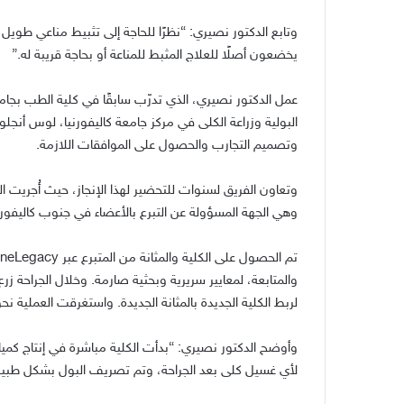
وتابع الدكتور نصيري
: “
نظرًا للحاجة إلى تثبيط مناعي طويل ا
يخضعون أصلًا للعلاج المثبط للمناعة أو بحاجة قريبة له
.”
عمل الدكتور نصيري، الذي تدرّب سابقًا في كلية الطب بجام
البولية وزراعة الكلى في مركز جامعة كاليفورنيا، لوس أنج
وتصميم التجارب والحصول على الموافقات اللازمة
.
وتعاون الفريق لسنوات للتحضير لهذا الإنجاز، حيث أُجريت ا
وهي الجهة المسؤولة عن التبرع بالأعضاء في جنوب كاليفورن
تم الحصول على الكلية والمثانة من المتبرع عبر
OneLegacy.
والمتابعة، لمعايير سريرية وبحثية صارمة
.
وخلال الجراحة زرع ا
لربط الكلية الجديدة بالمثانة الجديدة
.
واستغرقت العملية نحو
وأوضح الدكتور نصيري
: “
بدأت الكلية مباشرة في إنتاج كمي
لأي غسيل كلى بعد الجراحة، وتم تصريف البول بشكل طبيعي 