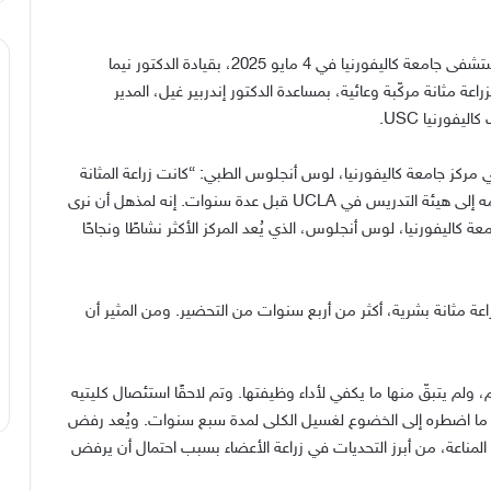
مستشفى جامعة كاليفورنيا في
4
مايو
2025
، بقيادة الدكتور نيما
زراعة مثانة مركّبة وعائية، بمساعدة الدكتور إندربير غيل، المدير
اليفورنيا
USC.
ي مركز جامعة كاليفورنيا، لوس أنجلوس الطبي
: “
كانت زراعة المثانة
مه إلى هيئة التدريس في
UCLA
قبل عدة سنوات
.
إنه لمذهل أن نرى
اليفورنيا، لوس أنجلوس، الذي يُعد المركز الأكثر نشاطًا ونجاحًا
اعة مثانة بشرية، أكثر من أربع سنوات من التحضير
.
ومن المثير أن
ولم يتبقّ منها ما يكفي لأداء وظيفتها
.
وتم لاحقًا استئصال كليتيه
ما اضطره إلى الخضوع لغسيل الكلى لمدة سبع سنوات
.
ويُعد رفض
المناعة، من أبرز التحديات في زراعة الأعضاء بسبب احتمال أن يرفض