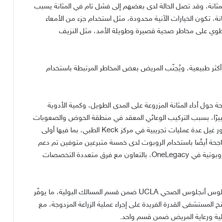
ثانة، وقد تصل الحالة لدى بعضهم إلى فشل تام في المثانة يسبب
نة، تكون الخيارات الآنية محدودة، مثل استخدام جزء من الأمعاء
تنطوي على مخاطر صحية قصيرة وطويلة الأمد، مثل النزيف
اً أكثر طبيعية، ويُجنّب المريض بعض المخاطر المرتبطة باستخدام
 حول أداء المثانة المزروعة على المدى الطويل، وكمية الأدوية
يًا كبيرًا، بسبب التركيب الوعائي المعقد في منطقة الحوض والصعوبات
ور غيل عدة عمليات تجريبية في مركز
Keck
الطبي، بما فيها أولى
 ناجحة أيضًا باستخدام الروبوت لدى خمسة متبرعين متوفين تم دعم
روبوتية في
OneLegacy
، بالتعاون مع فرق متعددة التخصصات
يا لوس أنجلوس الصحي
UCLA
ضمن قسم المسالك البولية، ما يوفّر
ح المستشفى القدرة الفريدة على إجراء عملية الزراعة المزدوجة، مع
لعملية ورعاية المريض ضمن قسم واحد
.