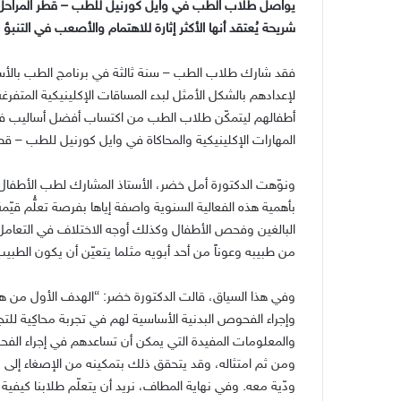
يواصل طلاب الطب في وايل كورنيل للطب – قطر المراحل ال
شريحة يُعتقد أنها الأكثر إثارة للاهتمام والأصعب في التنبؤ
فقد شارك طلاب الطب – سنة ثالثة في برنامج الطب بالأسب
لإعدادهم بالشكل الأمثل لبدء المساقات الإكلينيكية المتفرغة
أطفالهم ليتمكّن طلاب الطب من اكتساب أفضل أساليب ف
المهارات الإكلينيكية والمحاكاة في وايل كورنيل للطب – قطر
ونوّهت الدكتورة أمل خضر، الأستاذ المشارك لطب الأطفال
بأهمية هذه الفعالية السنوية واصفة إياها بفرصة تعلُّم قي
البالغين وفحص الأطفال وكذلك أوجه الاختلاف في التعامل 
من طبيبه وعوناً من أحد أبويه مثلما يتعيّن أن يكون الطبي
وفي هذا السياق، قالت الدكتورة خضر: “الهدف الأول من هذ
وإجراء الفحوص البدنية الأساسية لهم في تجربة محاكِية للت
والمعلومات المفيدة التي يمكن أن تساعدهم في إجراء الفح
ومن ثم امتثاله، وقد يتحقق ذلك بتمكينه من الإصغاء إلى دق
ودّية معه. وفي نهاية المطاف، نريد أن يتعلّم طلابنا كيفي