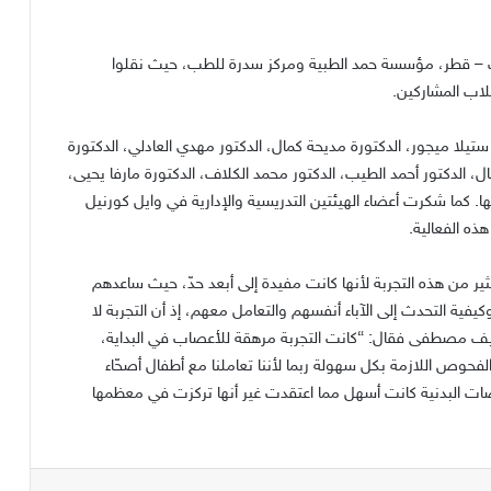
 – قطر، مؤسسة حمد الطبية ومركز سدرة للطب، حيث نقلوا
لاب المشاركين.
تيلا ميجور، الدكتورة مديحة كمال، الدكتور مهدي العادلي، الدكتورة
 الدكتور أحمد الطيب، الدكتور محمد الكلاف، الدكتورة مارفا يحيى،
ا. كما شكرت أعضاء الهيئتين التدريسية والإدارية في وايل كورنيل
ه الفعالية.
لعيادة – دفعة 2021 إنها تعلّمت الكثير من هذه التجربة لأنها كانت مفيدة إلى أبعد حدّ، حيث ساعدهم
يفية التحدث إلى الآباء أنفسهم والتعامل معهم، إذ أن التجربة لا
ريف مصطفى فقال: “كانت التجربة مرهقة للأعصاب في البداية،
ا الفحوص اللازمة بكل سهولة ربما لأننا تعاملنا مع أطفال أصحّاء
 البدنية كانت أسهل مما اعتقدت غير أنها تركزت في معظمها
يست
مشاركة عبر البريد
طباعة