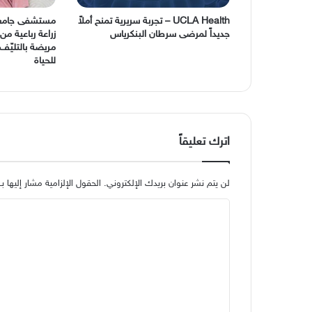
UCLA Health – تجربة سريرية تمنح أملاً
مستشفى جامعة 
جديداً لمرضى سرطان البنكرياس
زراعة رباعية من
مريضة بالتليّ
للحياة
اترك تعليقاً
لن يتم نشر عنوان بريدك الإلكتروني.
الحقول الإلزامية مشار إليها بـ
ا
ل
ت
ع
ل