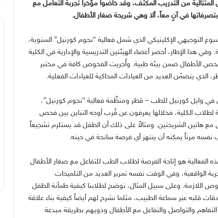
متتالية من التدريب المكثف، وقد خاضوا مؤخراً تجربة التعامل مع
 بتصرفاتها في آنٍ معاً، ألا وهي شريحة صغار الأطفال.
وع التوجيهي الإكلينيكي الذي شمل فعالية “نجوم كورنيل” السنوية،
. وفي هذا الإطار، أحضر أعضاء الهيئتين التدريسية والإدارية في الكلية
حص الأطفال ضمن بيئة طبية. وأُجريت الفحوص كافة في مختبر
، الذي يتضمّن العديد من العيادات المحاكية للعيادات الفعلية.
 في وايل كورنيل للطب – قطر ومنظِّمة فعالية “نجوم كورنيل”،
ّمة لطلاب الكلية، فخلالها يعرفون عن قُرب أوجه التباين بين فحص
مع هاتين الشريحتين. ومثالاً على ذلك أن الطفل قد يستلزم تشجيعاً
ب نفسه مرناً يمكنه أن ينتهز أي فرصة سانحة في حينه.
ه الفعالية هو إتاحة الفرصة لطلاب الطب للتفاعل مع صغار الأطفال
جربة الواقعية، وفي الوقت نفسه تمرير العديد من التلميحات
وص اللازمة. وعلى سبيل المثال، نوضح لطلابنا كيفية طمأنة الطفل
ات قلبه عبر سماعة الطبيب، مثلما نشرح لهم أيضاً كيفية بناء علاقة
ة التفاهم والتواصل والتفاعل مع الأطفال وذويهم بطريقة مبدعة