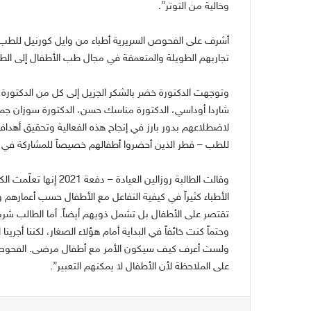
وخالية من التوتر”.
أشرف على الفحوص السريرية أطباء من وايل كورنيل للطب
تجاربهم الطويلة والمتعمقة في مجال طب الأطفال إلى الط
وتوجهت الدكتورة خضر بالشكر الجزيل إلى كل من الدكتورة س
شاردا أوداسي، الدكتورة مناسك حسن، الدكتورة سوزان جمال،
لاضطلاعهم بدور بارز في إنجاح هذه الفعالية وتحقيق أهدافه
للطب – قطر الذين أحضروا أطفالهم خصيصاً للمشاركة في هذ
وقالت الطالبة روزالين ا
الأطباء كثيراً في كيفية التفاعل مع الأطفال حسب أعمارهم وك
تقتصر على الأطفال بل تشمل ذويهم أيضاً. أما الطالب ش
وحتماً كنت خائفاً في البداية أمام هؤلاء الصغار، لكننا أجرين
ولست أعرف كيف سيكون الأمر مع أطفال مرضى. الفحوصات
على الملاحظة لأن الأطفال لا يمكنهم التعبير”.
فيسبوك
‫X
لينكدإن
بينتير