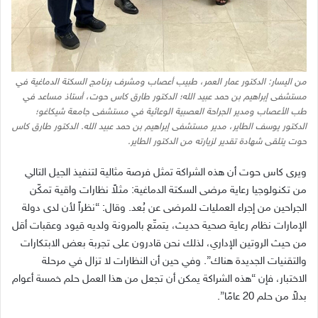
من اليسار: الدكتور عمار العمر، طبيب أعصاب ومشرف برنامج السكتة الدماغية في
مستشفى إبراهيم بن حمد عبيد الله؛ الدكتور طارق كاس حوت، أستاذ مساعد في
طب الأعصاب ومدير الجراحة العصبية الوعائية في مستشفى جامعة شيكاغو؛
الدكتور يوسف الطاير، مدير مستشفى إبراهيم بن حمد عبيد الله. الدكتور طارق كاس
حوت يتلقى شهادة تقدير لزيارته من الدكتور الطاير.
ويرى كاس حوت أن هذه الشراكة تمثل فرصة مثالية لتنفيذ الجيل التالي
من تكنولوجيا رعاية مرضى السكتة الدماغية
:
مثلاً نظارات واقية تمكّن
الجراحين من إجراء العمليات للمرضى عن بُعد
.
وقال
: “
نظراً لأن لدى دولة
الإمارات نظام رعاية صحية حديث، يتمتّع بالمرونة ولديه قيود وعقبات أقل
من حيث الروتين الإداري، لذلك نحن قادرون على تجربة بعض الابتكارات
والتقنيات الجديدة هناك
”.
وفي حين أن النظارات لا تزال في مرحلة
الاختبار، فإن
“
هذه الشراكة يمكن أن تجعل من هذا العمل حلم خمسة أعوام
بدلاً من حلم
20
عامًا
”.