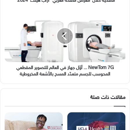
الصحية خلال معرض الصحة العربي ”آراب هيلث 2024“
الصحة
العربي
NewTom
”آراب
7G
هيلث
...
2024“
أوّل
جهاز
في
العالم
للتصوير
المقطعي
المحوسب
NewTom 7G ... أوّل جهاز في العالم للتصوير المقطعي
للجسم
المحوسب للجسم متعدّد المسح بالأشعة المخروطية
متعدّد
المسح
بالأشعة
مقالات ذات صلة
المخروطية