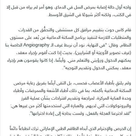
واجه أول حالة إصابة بمرض السل في الدماغ، وهو أمر لم يراه من قبل إلا
في الكتب، ولكنه أكثر شيوعًا في الشرق الأوسط
.
قام كاس حوت بتقييم مرافق كل مستشفى والتحقُّق من القدرات
والمتطلبات اللازمة لتنفيذ برنامج السكتة الدماغية عن بُعد على مستوى
النظام
.
وقال
: “
في النهاية، نود أن نربط غرف الـ
Angiography
الخاصة بنا
(
غرف تصوير الأَوعِيَة أو الشرايين
)
، بحيث إذا كنت أقوم بإجراء معقد،
يمكنهم الدخول ورؤيتي والتعلم مني
.
وأيضًا، إذا كانوا يقومون هم بإجراء
معقد، يمكنني الدخول وتقديم التوجيه
”.
ولم يلتقِ بأطباء الأعصاب فحسب، بل التقى أيضًا بفريق رعاية مرضى
السكتة الدماغية بأكمله، بما في ذلك أطباء الأشعة والممرضات وأطباء
وحدة العناية المركزة، لمراجعة وتقديم اقتراحات بشأن عملية الفرز
والبروتوكولات التي لديهم
.
والعبارة التي استخدمتها أكثر من غيرها هي
:
“
لقد اخترعنا العجلة بالفعل، ولست بحاجة إلى إعادة اختراعها
”.
إن الحرص والإحترام الذي أبداه الطاقم الطبي الإماراتي ترك انطباعاً دائماً