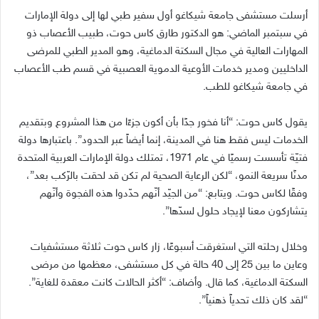
أرسلت مستشفى جامعة شيكاغو أول سفير طبي لها إلى دولة الإمارات
في سبتمبر الماضي
:
هو الدكتور طارق كاس حوت، طبيب الأعصاب ذو
المهارات العالية في مجال السكتة الدماغية، وهو المدير الطبي للمرضى
الداخليين ومدير خدمات الأوعية الدموية العصبية في قسم طب الأعصاب
في جامعة شيكاغو للطب
.
يقول كاس حوت
: “
أنا فخور جدًا بأن أكون جزءًا من هذا المشروع وبتقديم
الخدمات ليس فقط هنا في المدينة، إنما أيضاً عبر الحدود
”.
باعتبارها دولة
فتيّة تأسست رسميًا في عام
1971
، تمتلك دولة الإمارات العربية المتحدة
مدنًا سريعة النمو،
“
لكن الرعاية الصحية لم تكن قد لحقت بالرّكب بعد
”
،
وفقًا لكاس حوت
.
ويتابع
: “
من الجيّد أنّهم حدّدوا هذه الفجوة وأنّهم
يتشاركون معنا لإيجاد حلول لسدّها
”.
وخلال رحلته التي استغرقت أسبوعًا، زار كاس حوت ثلاثة مستشفيات
وعاين ما بين
25
إلى
40
حالة في كل مستشفى، معظمها من مرضى
السكتة الدماغية، كما قال
.
وأضاف
: “
أكثر الحالات كانت معقدة للغاية
”.
“
لقد كان ذلك تحدياً ذهنياً
”.