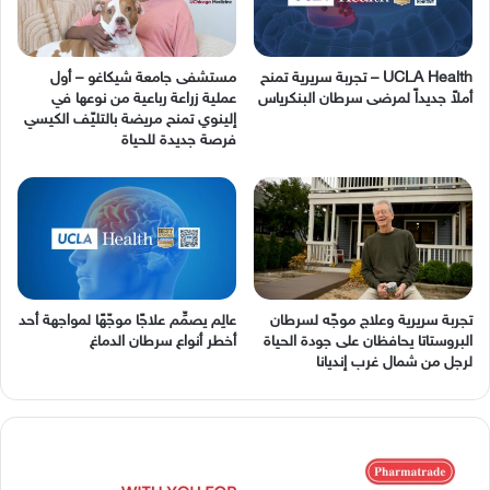
UCLA Health – تجربة سريرية تمنح
مستشفى جامعة شيكاغو – أول
أملاً جديداً لمرضى سرطان البنكرياس
عملية زراعة رباعية من نوعها في
إلينوي تمنح مريضة بالتليّف الكيسي
فرصة جديدة للحياة
تجربة سريرية وعلاج موجّه لسرطان
عالِم يصمِّم علاجًا موجّهًا لمواجهة أحد
البروستاتا يحافظان على جودة الحياة
أخطر أنواع سرطان الدماغ
لرجل من شمال غرب إنديانا