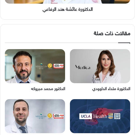
الدكتورة‭ ‬عائشة‭ ‬هند‭ ‬الرفاعي
مقالات ذات صلة
الدكتورة ملداء الداوودي
الدكتور محمد مبروكه