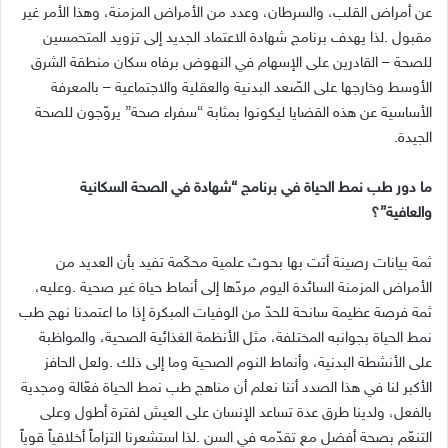
‬الجيدة‭.‬
‬والعافية”؟‭ ‬