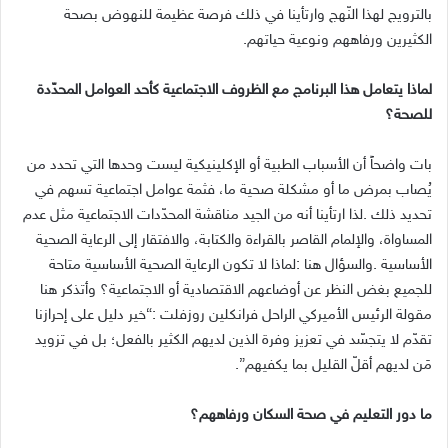
‬الكثيرين‭ ‬ورفاههم‭ ‬ونوعية‭ ‬حياتهم‭.‬
‬للصحة؟
‬مَن‭ ‬لديهم‭ ‬أقلّ‭ ‬القليل‭ ‬بما‭ ‬يكفيهم”‭.‬
ما‭ ‬دور‭ ‬التعليم‭ ‬في‭ ‬صحة‭ ‬السكان‭ ‬ورفاههم؟