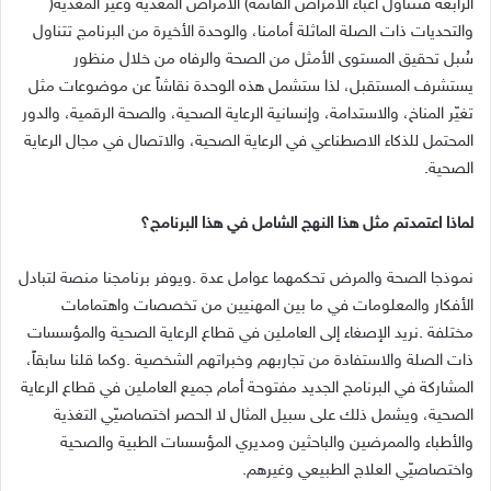
‬الرابعة‭ ‬فتتناول‭ ‬أعباء‭ ‬الأمراض‭ ‬القائمة‭ (‬الأمراض‭ ‬المعدية‭ ‬وغير‭ ‬المعدية‭)
‬الصحية‭.‬
لماذا‭ ‬اعتمدتم‭ ‬مثل‭ ‬هذا‭ ‬النهج‭ ‬الشامل‭ ‬في‭ ‬هذا‭ ‬البرنامج؟
‬واختصاصيّي‭ ‬العلاج‭ ‬الطبيعي‭ ‬وغيرهم‭. ‬