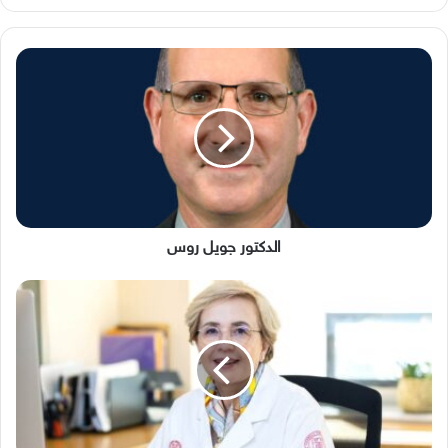
الدكتور
جويل
روس
الدكتور جويل روس
‬الرفاعي