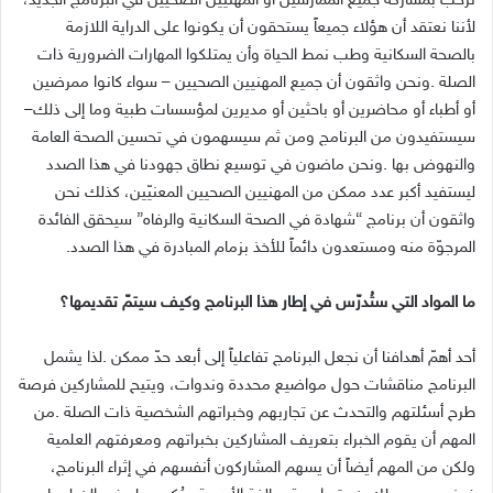
‬أو‭ ‬أطباء‭ ‬أو‭ ‬محاضرين‭ ‬أو‭ ‬باحثين‭ ‬أو‭ ‬مديرين‭ ‬لمؤسسات‭ ‬طبية‭ ‬وما‭ ‬إلى‭ ‬ذلك‭ ‬–‭
‬المرجوّة‭ ‬منه‭ ‬ومستعدون‭ ‬دائماً‭ ‬للأخذ‭ ‬بزمام‭ ‬المبادرة‭ ‬في‭ ‬هذا‭ ‬الصدد‭.‬
ما‭ ‬المواد‭ ‬التي‭ ‬ستُدرّس‭ ‬في‭ ‬إطار‭ ‬هذا‭ ‬البرنامج‭ ‬وكيف‭ ‬سيتمّ‭ ‬تقديمها؟