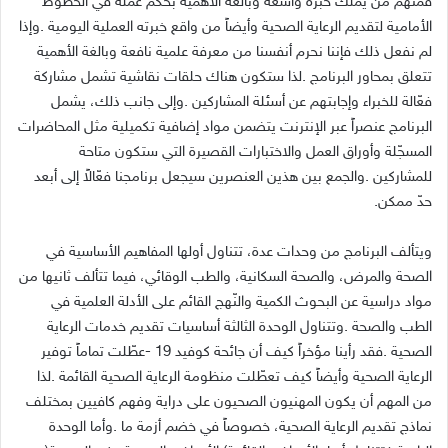
‬حدّ‭ ‬ممكن‭.‬
‬الصحية‭. ‬فقد‭ ‬رأينا‭ ‬مؤخراً‭ ‬كيف‭ ‬أن‭ ‬جائحة‭ ‬كوفيد‭-‬
‭ ‬