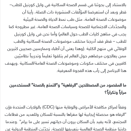
بالاستناد‭ ‬إلى‭ ‬بحوثنا‭ ‬في‭ ‬قسم‭ ‬الصحة‭ ‬السكانية‭ ‬في‭ ‬وايل‭ ‬كورنيل‭ ‬للطب‭ –
‬هذا‭ ‬البرنامج‭ ‬إلى‭ ‬رأب‭ ‬هذه‭ ‬الفجوة‭ ‬المعرفية‭.‬
‬مراراً‭ ‬وتكراراً؟