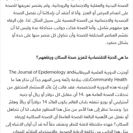
‬بشكل‭ ‬منفرد‭.‬
ما‭ ‬هي‭ ‬الحجة‭ ‬الاقتصادية‭ ‬لتعزيز‭ ‬صحة‭ ‬السكان‭ ‬ورفاههم؟
أوجزت‭ ‬الدورية‭ ‬العلمية‭ ‬البريطانية‭ ‬The Journal of Epidemiology and