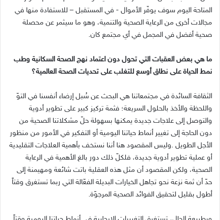
‬صحية‭ ‬أفضل‭ ‬في‭ ‬المجمل‭ ‬في‭ ‬أي‭ ‬مجتمع‭ ‬كان‭.‬
‬نمط‭ ‬الحياة‭ ‬على‭ ‬نطاق‭ ‬أوسع‭ ‬للتغلب‭ ‬على‭ ‬تحديات‭ ‬الصحة‭ ‬العالمية؟
‬أطول‭ ‬بقليل‭ ‬لتحقيق‭ ‬الفوائد‭ ‬الصحية‭ ‬المرجوّة‭.‬