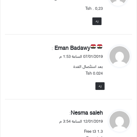
و
Tsh . 0,23
ل
رد
ي
Eman Badawy
:
ق
07/01/2019 الساعة 1:53 م
و
بعد استئصال الغدة
ل
Tsh 0.024
رد
ي
Nesma saleh
:
ق
12/01/2019 الساعة 3:54 م
و
Free t3 1.3
ل