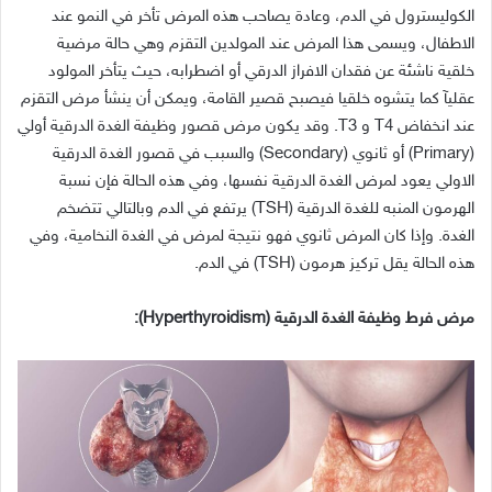
الكوليسترول
في
الدم،
وعادة
يصاحب
هذه
المرض
تأخر
في
النمو
عند
الاطفال،
ويسمى
هذا
المرض
عند
المولدين
التقزم
وهي
حالة
مرضية
خلقية
ناشئة
عن
فقدان
الافراز
الدرقي
أو
اضطرابه،
حيث
يتأخر
المولود
عقليآ
كما
يتشوه
خلقيا
فيصبح
قصير
القامة،
ويمكن
أن
ينشأ
مرض
التقزم
عند
انخفاض
T4
و
T3.
وقد
يكون
مرض
قصور
وظيفة
الغدة
الدرقية
أولي
(Primary)
أو
ثانوي
(Secondary)
والسبب
في
قصور
الغدة
الدرقية
الاولي
يعود
لمرض
الغدة
الدرقية
نفسها،
وفي
هذه
الحالة
فإن
نسبة
الهرمون
المنبه
للغدة
الدرقية
(TSH)
يرتفع
في
الدم
وبالتالي
تتضخم
الغدة
.
وإذا
كان
المرض
ثانوي
فهو
نتيجة
لمرض
في
الغدة
النخامية،
وفي
هذه
الحالة
يقل
تركيز
هرمون
(TSH)
في
الدم
.
مرض
فرط
وظيفة
الغدة
الدرقية
(Hyperthyroidism):