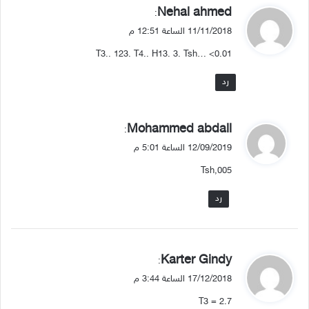
ي
Nehal ahmed
:
ق
11/11/2018 الساعة 12:51 م
و
T3.. 123. T4.. H13. 3. Tsh… <0.01
ل
رد
ي
Mohammed abdall
:
ق
12/09/2019 الساعة 5:01 م
و
Tsh,005
ل
رد
ي
Karter Gindy
:
ق
17/12/2018 الساعة 3:44 م
و
T3 = 2.7
ل