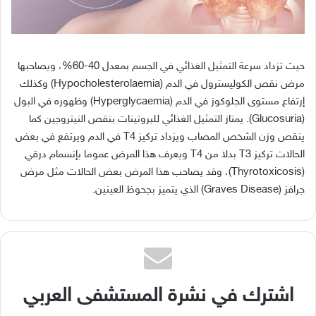
حيث
تزداد
سرعة
التمثيل
الغذائي
في
الجسم
بمعدل
40-60%
،
ويصاحبها
مرض
نقص
الكوليسترول
في
الدم
(Hypocholesterolaemia)
وكذلك
إرتفاع
مستوى
الجلوكوز
في
الدم
(Hyperglycaemia)
وظهوره
في
البول
(Glucosuria).
يمتاز
التمثيل
الغذائي
للبروتينات
بنقص
النيتروجين
كما
ينقص
وزن
الشخص
المصاب
ويزداد
تركيز
T4
في
الدم
ويرتفع
في
بعض
الحالات
تركيز
T3
بدلا
من
T4
ويعرف
هذا
المرض
عموما
بإنسمام
درقي
(Thyrotoxicosis)
،
وقد
يصاحب
هذا
المرض
بعض
الحالات
مثل
مرض
جرافز
(Graves Disease)
الذي
يتميز
بجحوظ
العينين
.
اشترك في نشرة المستشفى العربي