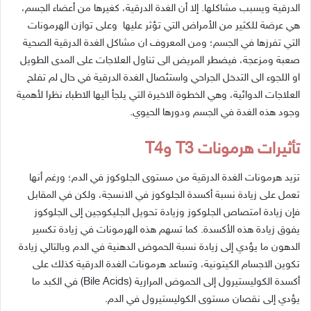
الدرقية
ويسبب
مشاكلها
.
إلا
أن
الغدة
الدرقية،
كغيرها
من
أعضاء
الجسم،
هي
عرضة
للكثير
من
الأمراض
التي
تؤثر
عليها
وعلى
توازن
الهرمونات
التي
تفرزها
في
الجسم؛
ومن
المعروف
ان
مشاكل
الغدة
الدرقية
الصحية
صعبة
ومزعجة،
فيضطر
المريض
الى
تناول
العلاجات
على
المدى
الطويل
او
اللجوء
الى
التدخل
الجراحي
واستئصال
الغدة
الدرقية
في
حال
لم
تفلح
العلاجات
الدوائية،
وهي
الخطوة
الاخيرة
التي
يلجأ
اليها
الاطباء
نظرا
لأهمية
وجود
هذه
الغدة
في
الجسم
ودورها
الحيوي
.
تأثيرات
هرمونات
T3
و
T4
تزيد
هرمونات
الغدة
الدرقية
من
مستوى
الجلوكوز
في
الدم؛
ورغم
أنها
تعمل
على
زيادة
نسبة
أكسدة
الجلوكوز
في
الانسجة،
ولكن
في
المقابل
فإن
زيادة
امتصاص
الجلوكوز
وزيادة
تحويل
الجليكوجين
إلى
الجلوكوز
يفوق
زيادة
هذه
الأكسدة
.
كما
تسهم
هذه
الهرمونات
في
زيادة
تكسير
الدهون
ما
يؤدي
إلى
زيادة
نسبة
الحموض
الدهنية
في
الدم
وبالتالي
زيادة
تكوين
الاجسام
الكيتونية،
وتساعد
هرمونات
الغدة
الدرقية
كذلك
على
أكسدة
الكوليستيرول
إلى
الحموض
المرارية
(Bile Acids)
في
الكبد
ما
يؤدي
إلى
نقصان
مستوى
الكوليستيرول
في
الدم
.