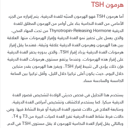
هرمون
TSH
أما
هرمون
TSH
فهو
الهرمون
المنبّه
للغدة
الدرقية،
يتم
إفرازه
من
الجزء
الأمامي
من
الغدة
النخامية
بناء
على
أوامر
من
الهرمون
المطلق
للغدة
الدرقية
Thyrotropin-Releasing Hormone
من
تحت
المهاد
المخي،
والذي
يعمل
على
تحفيز
نمو
الغدة
الدرقية
وإفراز
الهرمونات
منها
.
العلاقة
بين
هذا
الهرمون
وهرمون
الغدة
الدرقية
علاقة
وثيقة،
فعندما
يقل
إفراز
هرمونات
الغدة
الدرقية
يزداد
إفراز
TSH
،
والذي
بدوره
يحفز
الغدة
الدرقية
على
إفراز
هذه
الهرمونات،
وعندما
يرتفع
مستوى
هرمونات
الغدة
الدرقية
فإن
ذلك
يؤدي
الى
تثبيط
إفراز
TSH
،
ويفرز
هذا
الهرمون
بقدر
متباين
خلال
اليوم،
حيث
يكون
أعلى
تركيزا
خلال
الليل،
وأقل
تركيزا
بين
الساعة
الخامسة
والسادسة
مساء
.
يستخدم
هذا
التحليل
في
فحص
حديثي
الولادة
لتشخيص
قصور
الغدة
الدرقية
مبكرا
.
كما
يستخدم
لاكتشاف
وتشخيص
أمراض
الغدة
الدرقية،
ومتابعة
العلاج
في
حالات
قصور
الغدة
الدرقية
أو
فرط
النشاط
فيها
.
وفي
حالات
فرط
نشاط
الغدة
الدرقية
تفرز
الغدة
كميات
كبيرة
من
T3
و
T4
،
وبالتالي
يقل
إفراز
الغدة
النخامية
للهرمون
لا
يقل
مستوى
TSH
في
الدم
.