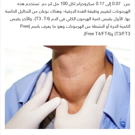
بين
:
0.07
إلى
0.17
ميكروجرام
لكل
100
مل
لتر
دم
.
تستخدم
هذه
الهرمونات
لتقييم
وظيفة
الغدة
الدرقية؛
وهناك
نوعان
من
التحاليل
الخاصة
بها،
الأول
يقيس
كمية
الهرمون
الكلي
في
الدم
(T3
T4)
،
،
والآخر
يقيس
الكمية
الحرة
أو
النشطة
من
الهرمونات
وهو
ما
يعرف
باسم
(Free
T3/FT3)
و
(Free T4/FT4).