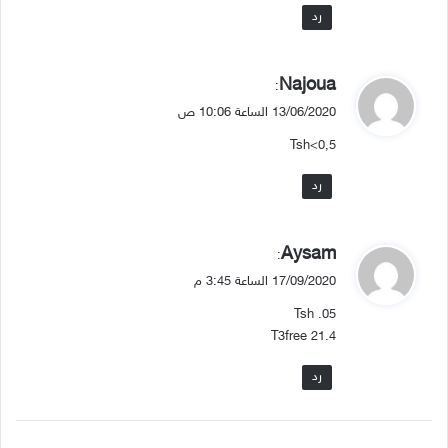
رد
ي
Najoua
:
ق
13/06/2020 الساعة 10:06 ص
و
Tsh<0,5
ل
رد
ي
Aysam
:
ق
17/09/2020 الساعة 3:45 م
و
Tsh .05
ل
T3free 21.4
رد