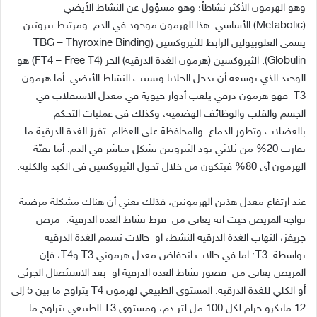
وهو
الهرمون
الأكثر
نشاطاً؛
وهو
مسؤول
عن
النشاط
الأيضي
(Metabolic)
الأساسي
.
هذا
الهرمون
موجود
في
الدم
ومرتبط
ببروتين
يسمى
الغلوبيولين
الرابط
للثيروكسين
(TBG – Thyroxine Binding
Globulin).
الثيروكسين
(
هرمون
الغدة
الدرقية
)
الحر
(FT4 – Free T4)
هو
الوحيد
الذي
بوسعه
أن
يدخل
الخلايا
ويسبب
النشاط
الأيضي
.
أما
هرمون
T3
فهو
هرمون
درقي
يلعب
أدوار
حيوية
في
معدل
الاستقلاب
في
الجسم
والقلب
والوظائف
الهضمية،
وكذلك
في
عمليات
التحكم
بالعضلات
وتطور
الدماغ
والمحافظة
على
العظام
.
تفرز
الغدة
الدرقية
ما
يقارب
20%
من
ثلاثي
يود
الثيرونين
بشكل
مباشر
في
الدم
.
أما
بقيّة
الهرمون
أي
80%
فيتكون
من
خلال
تحول
الثيروكسين
في
الكبد
والكلية
.
عند
ارتفاع
معدل
هذين
الهرمونين،
فذلك
يعني
أن
هناك
مشكلة
مرضية
تواجه
المريض
حيث
انه
يعاني
من
فرط
نشاط
الغدة
الدرقية،
مرض
جريفز،
التهاب
الغدة
الدرقية
النشط،
او
حالات
تسمم
الغدة
الدرقية
بواسطة
T3
؛
اما
في
حالات
انخفاض
معدل
هرموني
T3
و
T4
،
فإن
المريض
يعاني
من
قصور
نشاط
الغدة
الدرقية
او
بعد
الاستئصال
الجزئي
أو
الكلي
للغدة
الدرقية
.
المستوى
الطبيعي
لهرمون
T4
يتراوح
ما
بين
5
إلى
12
مايكرو
جرام
لكل
100
مل
لتر
دم،
ومستوى
T3
الطبيعي
يتراوح
ما