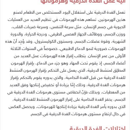
آلية
عمل
الغدة
الدرقية
وهرموناتها
تعمل
الغدة
الدرقية
على
استغلال
اليود
المستخلص
من
الطعام
لصنع
هذين
الهرمونين
.
تساهم
هذه
الهرمونات
في
تنظيم
العديد
من
العمليات
الحيوية
في
جسم
الإنسان،
مثل
سرعة
التنفس،
وسرعة
ضربات
القلب،
ووزن
الجسم،
ووظائف
الجهاز
العصبي
الطرفي،
ودرجة
الحرارة،
والدورة
الشهرية،
وقوة
عضلات
الجسم،
ومستوى
الكوليسترول،
وقد
وُجِد
أنّ
هذه
الهرمونات
ضرورية
لنمو
الدماغ
الطبيعي،
خصوصاً
في
السنوات
الثلاثة
الأولى
من
عمر
الإنسان
.
يتطلب
إفراز
هذه
الهرمونات
عمل
العديد
من
أعضاء
الجسم،
إذ
يقوم
تحت
المهاد
وهو
جزء
من
الدماغ،
بإفراز
الهرمون
المطلِق
لمنشط
الدرقية،
الذي
يعمل
على
التحكم
بإفراز
الهرمون
المنشط
للغدة
الدرقية
من
قبل
الغدة
النخامية،
والذي
بدوره
يقوم
بالتحكم
بإفراز
هرمونات
الغدة
الدرقية،
وذلك
إمّا
بزيادة
أو
تخفيض
إنتاجها
وفق
العديد
من
المعطيات،
وبذلك
فإنّ
انخفاض
مستوى
هرمونات
الغدة
الدرقية
في
الجسم،
يحفز
الغدة
النخامية
على
إفراز
الهرمون
المنشط
للغدة
الدرقية،
الذي
بدوره
يأمر
الغدة
الدرقية
بزيادة
إنتاجها
للهرمونات،
ويحصل
العكس
في
حال
ارتفاع
مستوى
هرمونات
الغدة
الدرقية
في
الجسم
.
اختلالات
الغدة
الدرقية