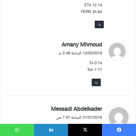
ل
ET4 12.14
FERR 35.64
رد
ي
Amany Mhmoud
:
ق
13/03/2019 الساعة 2:48 م
و
T4 0’74
ل
Tsh 1’17
رد
ي
Messadi Abdelkader
:
ق
21/01/2019 الساعة 7:07 ص
و
Tsh: 1,00
ل
Tf4: 12,56
يسبوك
‫X
لينكدإن
واتساب