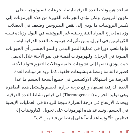
تساعد
هرمونات
الغدة
الدرقية
ايضا،
بجرعات
فسيولوجية،
على
تكوين
البروتين
ولكن
تؤدي
الجرعات
الكبيرة
من
هذه
الهرمونات
إلى
تكسر
البروتينات
ما
يؤدي
إلى
نقص
النيتروجين
وضعف
في
العضلات
وزيادة
إخراج
المواد
النيتروجينية
غير
البروتينية
في
البول
وزيادة
نسبة
الكرياتينين
في
البول
.
ومن
تأثيرات
هرمونات
الغدة
الدرقية
ايضا،
فإنها
تلعب
دورا
في
عملية
النمو
البدني
والنمو
الجنسي
أي
الحيوانات
المنوية
في
الرجل
).
وللهرمونات
أهمية
في
نمو
الأجنة
خلال
الحمل
حيث
يؤدي
نقصها
إلى
تشوهات
خلقية
وحالات
التقزم
فتولد
الأجنة
قصيرة
القامة
ومصابة
بتشوهات
خلقية
.
كما
تزيد
هرمونات
الغدة
الدرقية
من
استهلاك
الاوكسجين
في
جميع
أنسجة
الجسم
ما
عدا
الغدة
الدرقية
نفسها،
ورفع
درجة
حرارة
الجسم
وتُستغل
هذه
الظاهرة
وهي
توليد
الحرارة
(Thermogenesis)
في
قياس
نشاط
الغدة
الدرقية
ويحدث
الارتفاع
في
درجة
الحرارة
نتيجة
للزيادة
في
العمليات
الايضية
في
الجسم،
وتساعد
هذه
الهرمونات
على
تحويل
الكاروتينات
إلى
فيتامين
“
أ
”
وتساعد
أيضآ
على
إمتصاص
فيتامين
“
ب
”.