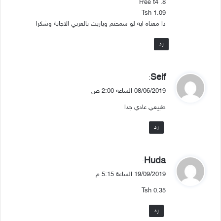
Free t4 .8
Tsh 1.09
دا معناه ايه لو سمحتم وياريت بالعربي الاجابة وشكرا
رد
ي
Seif
:
ق
08/06/2019 الساعة 2:00 ص
و
طبيعي عادي جدا
ل
رد
ي
Huda
:
ق
19/09/2019 الساعة 5:15 م
و
Tsh 0.35
ل
رد