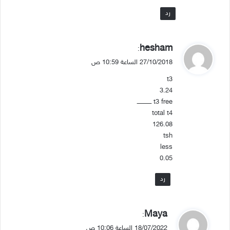
رد
ي
hesham
:
ق
27/10/2018 الساعة 10:59 ص
و
t3
ل
3.24
t3 free ــــــــــــــ
total t4
126.08
tsh
less
0.05
رد
ي
Maya
:
ق
18/07/2022 الساعة 10:06 ص