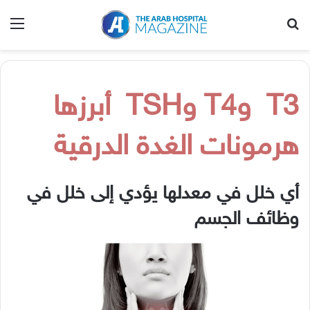
بحث عن
الق
T3
و
T4
و
TSH
أبرزها
هرمونات
الغدة
الدرقية
أي
خلل
في
معدلها
يؤدي
إلى
خلل
في
وظائف
الجسم