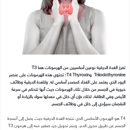
تفرز
الغدة
الدرقية
نوعين
أساسيين
من
الهرمونات
هما
T3
Triiodothyronine
و
T4 Thyroxin
؛
تحتوي
هذه
الهرمونات
على
عنصر
اليود
الذي
يعتمد
على
الغذاء
كمصدر
أساسي
له
.
وللغدة
الدرقية
وظائف
حيوية
في
الجسم
من
خلال
تلك
الهرمونات
حيث
أنها
تتحكم
في
سرعة
الأيض
وفي
الطاقة،
لذلك
فإن
أي
خلل
في
معدلها
سواء
بالزيادة
أو
النقصان
سيؤدي
إلى
خلل
في
وظائف
الجسم
.
T4
هو
الهرمون
الأساسي
الذي
تنتجه
الغدة
الدرقية
حيث
يصل
إلى
أنسجة
الجسم
عن
طريق
مجرى
الدم،
ويتم
تحويل
جزء
صغير
منه
إلى
هرمون
T3