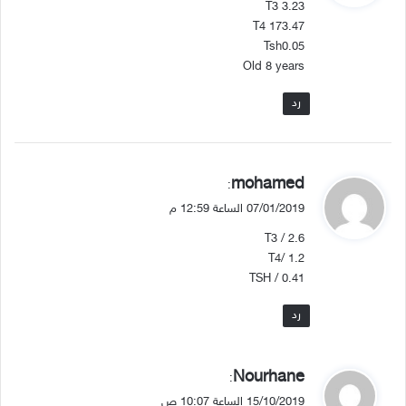
T3 3.23
ل
T4 173.47
Tsh0.05
Old 8 years
رد
ي
mohamed
:
ق
07/01/2019 الساعة 12:59 م
و
T3 / 2.6
ل
T4/ 1.2
TSH / 0.41
رد
ي
Nourhane
:
ق
15/10/2019 الساعة 10:07 ص