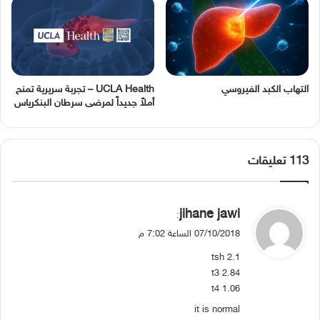
التهاب الكبد الفيروسي
UCLA Health – تجربة سريرية تمنح
أملاً جديداً لمرضى سرطان البنكرياس
‫113 تعليقات
ي
jihane jawi
:
ق
07/10/2018 الساعة 7:02 م
و
tsh 2.1
ل
t3 2.84
t4 1.06
it is normal