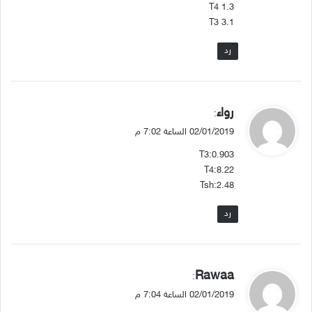
T4 1.3
T3 3.1
رد
ي
رواء
:
ق
02/01/2019 الساعة 7:02 م
و
T3:0.903
ل
T4:8.22
Tsh:2.48
رد
ي
Rawaa
:
ق
02/01/2019 الساعة 7:04 م
و