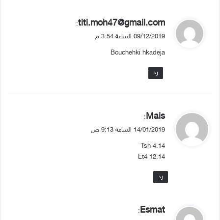
ي
titi.moh47@gmail.com
:
ق
09/12/2019 الساعة 3:54 م
و
Bouchehki hkadeja
ل
رد
ي
Mais
:
ق
14/01/2019 الساعة 9:13 ص
و
Tsh 4.14
ل
Et4 12.14
رد
ي
Esmat
:
ق