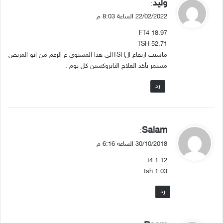
ي
وليد
:
ق
22/02/2022 الساعة 8:03 م
و
FT4 18.97
ل
TSH 52.71
ماسبب ارتفاع الTSHالى هذا المستوى ع الرغم من انو المريض
مستمر بأخذ العلاج الثايروكسين كل يوم .
رد
ي
Salam
:
ق
30/10/2018 الساعة 6:16 م
و
1.12 t4
ل
1.03 tsh
رد