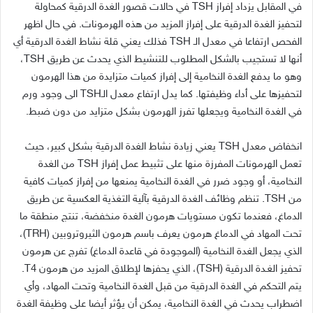
في
المقابل
يزداد
إفراز
TSH
في
حالات
قصور
الغدة
الدرقية
كمحاولة
لتحفيز
الغدة
الدرقية
على
إفراز
المزيد
من
هذه
الهرمونات
.
في
حال
اظهر
الفحص
ارتفاعا
في
معدل
الـ
TSH
فذلك
يعني
قلة
نشاط
الغدة
الدرقية
أي
أنها
لا
تستجيب
بالشكل
المطلوب
للتنشيط
الذي
يحدث
عن
طريق
TSH
،
وهو
ما
يدفع
الغدة
النخامية
إلى
إفراز
كميات
متزايدة
من
هذا
الهرمون
لتحفيزها
على
أداء
وظيفتها
.
كما
يدل
ارتفاع
معدل
الـ
TSH
الى
وجود
ورم
في
الغدة
النخامية
ويجعلها
تفرز
الهرمون
بشكل
متزايد
من
دون
ضبط
.
انخفاض
معدل
TSH
يعني
زيادة
نشاط
الغدة
الدرقية
بشكل
كبير،
حيث
تعمل
الهرمونات
المفرزة
منها
على
تثبيط
عمل
إفراز
TSH
من
الغدة
النخامية،
أو
وجود
ضرر
في
الغدة
النخامية
يمنعها
من
إفراز
كميات
كافية
من
TSH.
تنظم
وظائف
الغدة
الدرقية
بآلية
التغذية
العكسية
عن
طريق
الدماغ،
فعندما
تكون
مستويات
هرمون
الغدة
منخفضة،
تنتج
منطقة
ما
تحت
المهاد
في
الدماغ
هرمون
يعرف
باسم
هرمون
الثيروتروبين
(TRH)
،
الذي
يجعل
الغدة
النخامية
(
الموجودة
في
قاعدة
الدماغ
)
تفرج
عن
هرمون
تحفيز
الغـدة
الدرقية
(TSH)
،
الذي
يحفزها
لإطلاق
المزيد
من
هرمون
T4.
يتم
التحكم
في
الغدة
الدرقية
من
قبل
الغدة
النخامية
وتحت
المهاد،
وأي
اضطراب
يحدث
في
الغدة
النخامية،
يمكن
أن
يؤثر
أيضا
على
وظيفة
الغدة