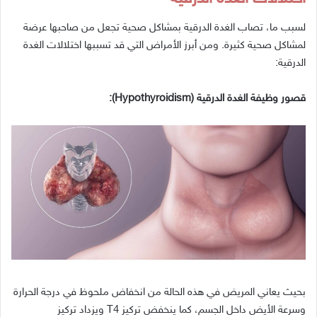
لسبب
ما،
تصاب
الغدة
الدرقية
بمشاكل
صحية
تجعل
من
صاحبها
عرضة
لمشاكل
صحية
كثيرة
.
ومن
أبرز
الأمراض
التي
قد
تسببها
اختلالات
الغدة
الدرقية
:
قصور
وظيفة
الغدة
الدرقية
(Hypothyroidism):
بحيث
يعاني
المريض
في
هذه
الحالة
من
انخفاض
ملحوظ
في
درجة
الحرارة
وسرعة
الأيض
داخل
الجسم،
كما
ينخفض
تركيز
T4
ويزداد
تركيز