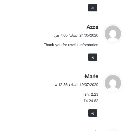
رد
ي
Azza
:
ق
24/05/2020 الساعة 7:05 ص
و
Thank you for useful information
ل
رد
ي
Marie
:
ق
19/07/2020 الساعة 12:36 م
و
Tsh. 2.23
ل
T4 24.82
رد