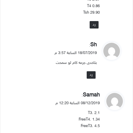
ل
T4 0.86
Tsh 29.90
رد
ي
Sh
:
ق
18/07/2019 الساعة 3:57 م
و
بتاخدى جرعه كام لو سمحت
ل
رد
ي
Samah
:
ق
08/12/2019 الساعة 12:20 م
و
T3. 2.1
ل
FreeT4. 1.34
FreeT3. 4.5