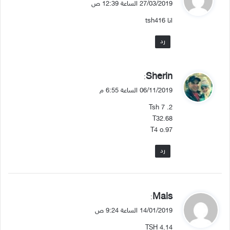
27/03/2019 الساعة 12:39 ص
و
انا tsh416
ل
رد
ي
Sherin
:
ق
06/11/2019 الساعة 6:55 م
و
Tsh 7 .2
ل
T32.68
T4 o.97
رد
ي
Mais
:
ق
14/01/2019 الساعة 9:24 ص
و
TSH 4.14