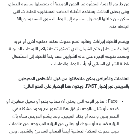
عن طريق الأدوية المحفّزة عبر الحقن الوريدية أو توصيلها مباشرة للدماغ،
وفي بعض الحالات يستخدم الأطباء الدعامة المستخرجة للجلطات التي
يمكن من خلالها الوصول مباشرة إلى الوعاء الدموي المسدود وإزالة
الجلطة منه.
ويقدم الأطباء إجراءات وقائية تمنع حدوث سكتة دماغية أخرى أو نوبة
إقفارية من خلال فتح الشريان الذي تضيّق نتيجة تراكم اللويحات الدموية،
وتعتمد طبيعة الإجراء على حالة الشرايين فقد يلجأ الأطباء إلى استئصال
باطنة الشريان السباتي أو رأب الوعاء والدعامات.
العلامات والأعراض يمكن ملاحظتها من قبل الأشخاص المحيطين
بالمريض عبر إختبار FAST. ويكون هذا الإختبار على النحو التالي:
Face : تعابير الوجه التي يمكن أن تصاب بخدر أو تنميل مفاجئ، أو
ضعف أو شلل بالوجه يترافق هذا الشعور مع وجود مشكلة في
البصر بعين واحدة أو بكلتا العينين. وقد يشعر المريض فجأة بأن
الرؤية ضبابية أو سوداء أو يعاني من الرؤية المزدوجة.
من علامات
قرب حدوث السكتة الدماغية أيضاً الصداع المفاجئ والشديد، وفي