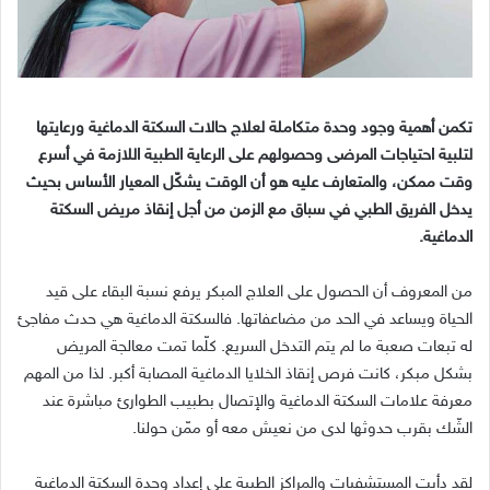
تكمن أهمية وجود وحدة متكاملة لعلاج حالات السكتة الدماغية ورعايتها
لتلبية احتياجات المرضى وحصولهم على الرعاية الطبية اللازمة في أسرع
وقت ممكن، والمتعارف عليه هو أن الوقت يشكّل المعيار الأساس بحيث
يدخل الفريق الطبي في سباق مع الزمن من أجل إنقاذ مريض السكتة
الدماغية.
من المعروف أن الحصول على العلاج المبكر يرفع نسبة البقاء على قيد
الحياة ويساعد في الحد من مضاعفاتها. فالسكتة الدماغية هي حدث مفاجئ
له تبعات صعبة ما لم يتم التدخل السريع. كلّما تمت معالجة المريض
بشكل مبكر، كانت فرص إنقاذ الخلايا الدماغية المصابة أكبر. لذا من المهم
معرفة علامات السكتة الدماغية والإتصال بطبيب الطوارئ مباشرة عند
الشّك بقرب حدوثها لدى من نعيش معه أو ممّن حولنا.
لقد دأبت المستشفيات والمراكز الطبية على إعداد وحدة السكتة الدماغية