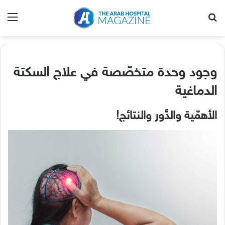
بحث عن
الق
وجود وحدة متخصّصة في علاج السكتة
الدماغية
الأهمّية والدَّور والنتائج
!