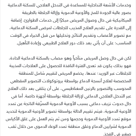
وخدمات الأشعة التداخلية للمساعدة في التدخل العلاجي للسكتة الدماغية
بصور عالية الجودة للمخ والأوعية الدموية وإزالة الجلطة بالطريقة
الميكانيكية في حال وصول المريض مبكرًا إلى خدمات الطوارئ، إضافة
إلى القدرة على تقديم العلاج المذيب للجلطات لمرضى السكتة الدماغية،
مع تصوير الأعصاب وتقديم النتائج وتحليلها من قبل الخبراء في الوقت
المناسب؛ على أن يأتي بعد ذلك دور العلاج الطبيعي وإعادة التأهيل.
لكن في حال وصل المريض متأخراً وهو مصاب بالسكتة الدماغية الحادة،
فهو بذلك يكون قد تعدى الفترة النافذة للحصول على العلاجات المذيبة
للجلطات عبر الوريد؛ عندها، يخضع المريض لتقييم شامل للمنطقة
المخصصة لعلاج أنسجة الدماغ بواسطة بروتوكولات التصوير المقطعي
المحوسب والتصوير بالرنين المغناطيسي، على أن يتلقى بعد ذلك العلاج
عبر التدخل العلاجي الدماغي لإزالة الجلطة بواسطة أجهزة خاصة. أما في
حال حدوث نزيف دماغي بسبب الأوعية الدموية الممزّقة الناتجة عن تمدد
الأوعية الدموية، فيتم تقييم الحالة بواسطة تصوير الأوعية الدموية لتحديد
موقع تمدد الأوعية الدموية وحجمها ومن ثم يتم العمل على غلق الأكياس
الدموية لشرايين الدماغ وغلق منطقة تمدد الوعاء الدموي من خلال ثقب
صغير في الفخذ.