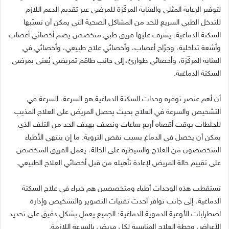
لتوفير الرعاية المثلى والعناية المركّزة للمرضى عبر تقديم الدعم اللازم
للتدخل الطبي السريع للحد من المشاكل الصحية التي يمكن أن تسبّبها
السكتة الدماغية، يشرف عليها فريق طبي متخصص يضم أخصائي أعصاب
وأشعة تداخلية، وجرّاح أعصاب، وأخصائي علاج طبيعي، وأخصائي في
العناية المركّزة، وأخصائي طوارئ، إلى جانب طاقم تمريضي يُعنى بمرضى
السكتة الدماغية.
أن أهم عنصر توفره وحدات السكتة الدماغية هو السرعة، السرعة في
التشخيص والسرعة في العلاج بحيث يحصل المريض على العلاج المذيب
للجلطات بوقت أقصاه أربع ساعات ونصف بهدف الحد من التلف الذي
يمكن أن يحصل في الدماغ بسبب نقص التروية. ما إن ينتهي الأطباء
المتخصصون من العلاج والسيطرة على الحالة، يعمل الفريق المتخصص
على تقييم حالة المريض لإعادة تأهيله من قبل أخصائي العلاج الطبيعي.
تستقطب هذه الوحدات أطباء ومتخصصين هم خبراء في علاج السكتة
الدماغية، إلى جانب توافر أحدث تقنيات التصوير والتشخيص وإدارة
اضطرابات الأوعية الدموية الدماغية؛ الجميع يعمل بشكل دقيق على تحديد
الأعراض وخطة العلاج المناسبة لكل مريض بالسرعة اللازمة.