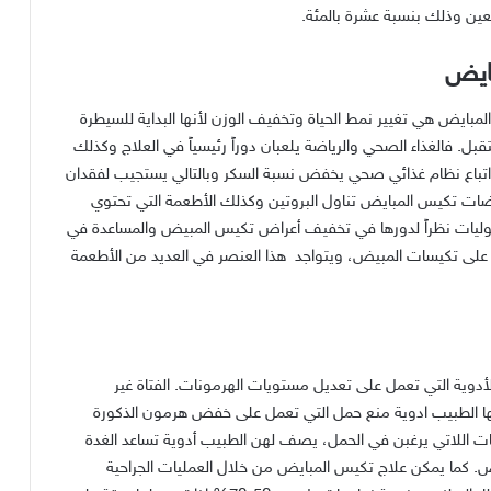
بعين وذلك بنسبة عشرة بالمئة
.
بايض
مبايض هي تغيير نمط الحياة وتخفيف الوزن لأنها البداية للسيطرة
قبل
.
فالغذاء الصحي والرياضة يلعبان دوراً رئيسياً في العلاج وكذلك
تباع نظام غذائي صحي يخفض نسبة السكر وبالتالي يستجيب لفقدان
ضات تكيس المبايض تناول البروتين وكذلك الأطعمة التي تحتوي
بقوليات نظراً لدورها في تخفيف أعراض تكيس المبيض والمساعدة في
ء على تكيسات المبيض، ويتواجد
هذا العنصر في العديد من الأطعمة
الأدوية التي تعمل على تعديل مستويات الهرمونات
.
الفتاة غير
 لها الطبيب ادوية منع حمل التي تعمل على خفض هرمون الذكورة
ات اللاتي يرغبن في الحمل، يصف لهن الطبيب أدوية تساعد الغدة
ض
.
كما يمكن علاج تكيس المبايض من خلال العمليات الجراحية