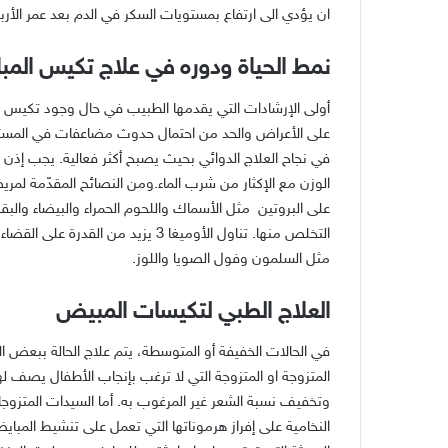
ان يؤدي الى ارتفاع بمستويات السكر في الدم بعد عمر الأر
نمط الحياة ودوره في علاج تكيس الم
أولى الإرشادات التي يقدمها الطبيب في حال وجود تكيس ال
على الأعراض والحد من احتمال حدوث مضاعفات في المست
في نجاح العلاج الدوائي بحيث يصبح أكثر فعالية
.
يجب إذن ا
الوزن مع الإكثار من شرب الماء
.
ومن النصائح المقدّمة لمري
على البروتين
مثل الأسماك واللحوم الحمراء والبيضاء وال
التخلص منها
.
تناول الأوميغا
3
يزيد من القدرة على القضا
مثل السلمون وفول الصويا واللوز
.
العلاج الطبي لتكيسات المبيض
في الحالات الخفيفة أو المتوسطة، يتم علاج الحالة ببعض 
المتزوجة او المتزوجة التي لا ترغب بإنجاب الأطفال يصف
وتخفيف نسبة الشعر غير المرغوب به
.
أما السيدات المتزوج
النخامية على إفراز هرموناتها التي تعمل على تنشيط المباي