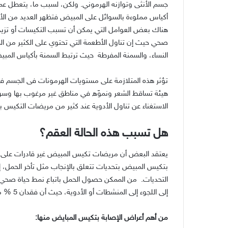
جسم الأنثى وتوازنه الهرموني
.
ولكن، لسبب ما، يتعطل عمل 
أكياس مملوءة بالسوائل على المبيض فتظهر العديد من ال
هناك بعض العوامل التي يمكن أن تسبب التكيسات أو تزيد من
صحي حيث إن تناول الأطعمة التي تحتوي على الكثير من ا
النساء، والسمنة المفرطة
حيث ترتبط السمنة بأكياس المبي
تؤثر هذه المتلازمة على مستويات الهرمونات فى الجسم فيت
هيئة تساقط الشعر ونموّه في مناطق غير مرغوب بها وسواد ا
الاستغناء عن تناول الأدوية عند كثير من مريضات التكيس 
هل تسبب هذه الحالة العقم؟
يعتقد البعض أن مريضات تكيس المبيض غير قادرات على ا
بتكيس المبيض بتحديات تتعلق بالإنجاب مثل تأخر الحمل، 
التحديات
.
من الممكن حصول الحمل باتباع نمط حياة صحي و
إلى اللجوء إلى المنشطات أو الأدوية، حيث أن فقدان
5 %
م
من أهم أعراض الإصابة بتكيس المبايض منها
: