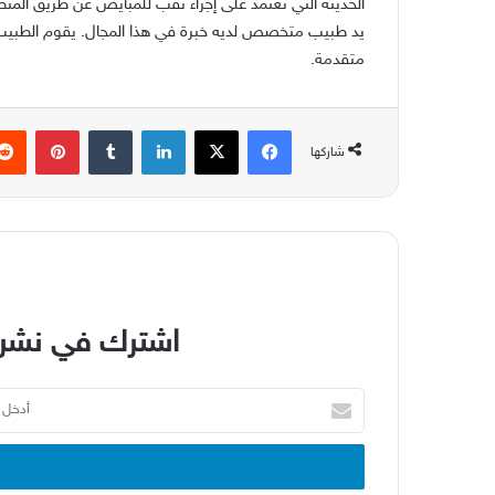
الحديثة التي تعتمد على إجراء ثقب للمبايض عن طريق المن
يد طبيب متخصص لديه خبرة في هذا المجال
.
يقوم الطبيب 
متقدمة
.
فيسبوك
‫X
لينكدإن
بينتير
شاركها
اشترك في نشرة
أدخل
بريدك
الإلكتروني