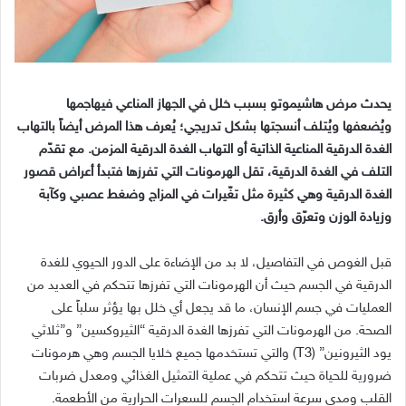
يحدث مرض هاشيموتو بسبب خلل في الجهاز المناعي فيهاجمها
ويُضعفها ويُتلف أنسجتها بشكل تدريجي؛ يُعرف هذا المرض أيضاً بالتهاب
الغدة الدرقية المناعية الذاتية أو التهاب الغدة الدرقية المزمن
.
مع تقدّم
التلف في الغدة الدرقية، تقل الهرمونات التي تفرزها فتبدأ أعراض قصور
الغدة الدرقية وهي كثيرة مثل تغّيرات في المزاج وضغط عصبي وكآبة
وزيادة الوزن وتعرّق وأرق
.
قبل الغوص في التفاصيل، لا بد من الإضاءة على الدور الحيوي للغدة
الدرقية في الجسم حيث أن الهرمونات التي تفرزها تتحكم في العديد من
العمليات في جسم الإنسان، ما قد يجعل أي خلل بها يؤثر سلباً على
الصحة
.
من الهرمونات التي تفرزها الغدة الدرقية
“
الثيروكسين
”
و
”
ثلاثي
يود الثيرونين
” (T3)
والتي تستخدمها جميع خلايا الجسم وهي هرمونات
ضرورية للحياة حيث تتحكم في عملية التمثيل الغذائي ومعدل ضربات
القلب ومدى سرعة استخدام الجسم للسعرات الحرارية من الأطعمة
.