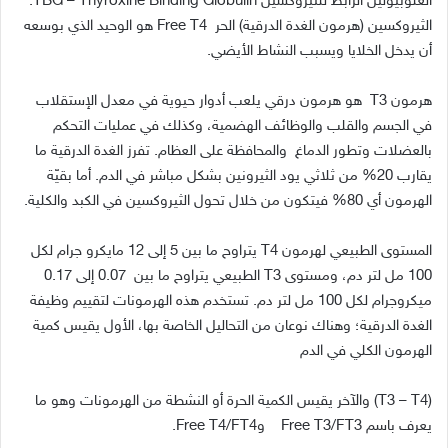
الغلوبيولين الرابط للثيروكسين
TBG – Thyroxine Binding Globulin.
الثيروكسين
(
هرمون الغدة الدرقية
)
الحر
Free T4
هو الوحيد الذي بوسعه
أن يدخل الخلايا ويسبب النشاط الأيضي
.
هرمون
T3
هو هرمون درقي يلعب أدوار حيوية في معدل الإستقلاب
في الجسم والقلب والوظائف الهضمية، وكذلك في عمليات التحكم
بالعضلات وتطور الدماغ
والمحافظة على العظام
.
تفرز الغدة الدرقية ما
يقارب
20%
من ثلاثي يود الثيرونين بشكل مباشر في الدم
.
أما بقيّة
الهرمون أي
80%
فيتكون من خلال تحول الثيروكسين في الكبد والكلية
.
المستوى الطبيعي لهرمون
T4
يتراوح ما بين
5
إلى
12
مايكرو جرام لكل
100
مل لتر دم، ومستوى
T3
الطبيعي يتراوح ما بين
0.07
إلى
0.17
ميكروجرام لكل
100
مل لتر دم
.
تستخدم هذه الهرمونات لتقييم وظيفة
الغدة الدرقية؛ وهناك نوعان من التحاليل الخاصة بها، الأول يقيس كمية
الهرمون الكلي في الدم
(T3 – T4)
والآخر يقيس الكمية الحرة أو النشطة من الهرمونات وهو ما
يعرف باسم
Free T3/FT3
و
Free T4/FT4.