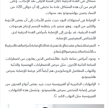
مشاكل في الغدة الدرقية خلال السنة الأولى بعد الإنجاب، وعلى
الرغم من أن هذه المشاكل عادة ما تختفي إلا أن حوالى
20
٪ من
النساء يصبن بهاشيموتو بعد سنوات
.
الإفراط في استهلاك اليود حيث تشير الأبحاث إلى أن بعض الأدوية
والكثير من اليود، وهو عنصر نادر يتطلبه الجسم لإنتاج هرمونات
الغدة الدرقية، قد يؤدي إلى الإصابة بأمراض الغدة الدرقية لدى
الأشخاص المعرضين للإصابة
.
التعرضللاشعاع،فقدتمالإبلاغعنزيادةحالاتالإصابةبأمراضالغدةالدرقيةل
دىالأشخاصالذينتعرضواللإشعاع
.
وجود أمراض مناعة ذاتية، فالأشخاص الذين يعانون من اضطرابات
المناعة الذاتية الأخرى، مثل مرض الاضطرابات الهضمية والذئبة
والتهاب المفاصل الروماتويدي هم أيضاً أكثر عرضة للإصابة بمرض
هاشيموتو
.
الإلتهابات البكتيرية أو الفيروسية حيث تزيد بعض أنواع العدوى من
فرص إصابة الشخص بمرض هاشيموتو، وتشمل هذه الالتهابات
الفيروسية مثل التهاب الكبد
C.