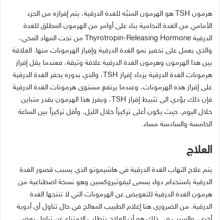
هرمون
TSH
هو الهرمون المنبّه للغدة الدرقية، يتم إفرازه من الجزء
الأمامي من الغدة النخامية بناء على أوامر من الهرمون المطلق للغدة
الدرقية
Thyrotropin-Releasing Hormone
من تحت المهاد المخي،
والذي يعمل على تحفيز نمو الغدة الدرقية وإفراز الهرمونات منها
.
العلاقة
بين هذا الهرمون وهرمون الغدة الدرقية علاقة وثيقة، فعندما يقل إفراز
هرمونات الغدة الدرقية يزداد إفراز
TSH
، والذي بدوره يحفز الغدة الدرقية
على إفراز هذه الهرمونات، وعندما يرتفع مستوى هرمونات الغدة الدرقية
فإن ذلك يؤدي الى تثبيط إفراز
TSH
، ويفرز هذا الهرمون بقدر متباين
خلال اليوم، حيث يكون أعلى تركيزاً خلال الليل، وأقل تركيزاً بين الساعة
الخامسة والسادسة مساء
.
العلاج
يتم علاج التهاب الغدة الدرقية في هاشيموتو الذي يسبب قصور الغدة
الدرقية باستخدام دواء يسمى ليفوثيروكسين وهو نسخة اصطناعية من
هرمون الغدة الدرقية للتعويض عن الهرمونات التي لا تنتجها الغدة
الدرقية
.
من الضروري هنا إعلام الطبيب المعالج في حال تناول أي أدوية
أخرى، والسبب في ذلك هو أن العلاج يتطلب الإمتناع عن تناول بعض