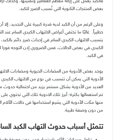
فالكبد يعمل على إزالة معظم العقاقير وتفتيتها، وكذلك ازا
بعض المنتجات الثانوية التي تُسبب الضرر للكبد.
وعلى الرغم من أن الكبد لديه قدرة كبيرة على التجديد، إلا
خطيراً. غالبًا ما تختفي أعراض الالتهاب الكبدي السام عند
يتسبب الالتهاب الكبدي السام في إحداث ضرر دائم بالكبد، 
الكبدي في بعض الحالات، فمن الضروري إذن التوجه فورا ل
في الكبد.
يوجد بعض الأدوية من المضادات الحيوية ومضادات الالتها
الأدوية التي يمكن أن تتسبب في نوع من الالتهاب الكبدي شب
العديد من الأدوية بشكل مستمر يزيد من احتمالية حدوث مش
تم استعمالها بكثرة؛ أبرز تلك الادوية تلك التي تحتوي عل
منها مئات الأدوية التي يشيع استخدامها في حالات الآلام ال
من دون وصفة طبية.
تتمثل أسباب حدوث التهاب الكبد السام 
تناول مسكنات الألم باستمرار ومن دون وصفة طبية