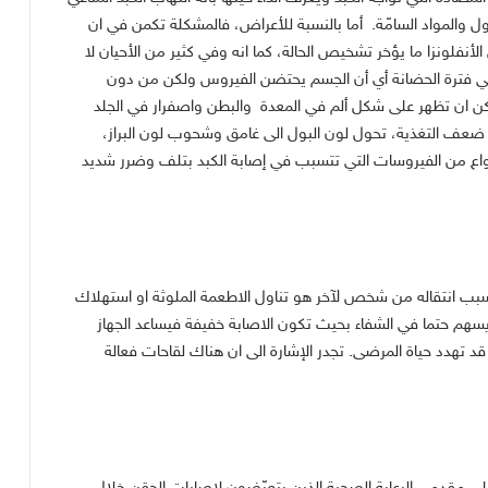
ول والمواد السامّة. أما بالنسبة للأعراض، فالمشكلة تكمن في ان
أنفلونزا ما يؤخر تشخيص الحالة، كما انه وفي كثير من الأحيان لا
في فترة الحضانة أي أن الجسم يحتضن الفيروس ولكن من دون
ن ان تظهر على شكل ألم في المعدة والبطن واصفرار في الجلد
، ضعف التغذية، تحول لون البول الى غامق وشحوب لون البراز،
نواع من الفيروسات التي تتسبب في إصابة الكبد بتلف وضرر شديد
سبب انتقاله من شخص لآخر هو تناول الاطعمة الملوثة او استهلاك
يسهم حتما في الشفاء بحيث تكون الاصابة خفيفة فيساعد الجهاز
قد تهدد حياة المرضى. تجدر الإشارة الى ان هناك لقاحات فعالة