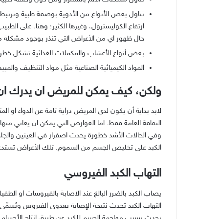
تناول بعض الأنواع من الأدوية بوصفة طبية وترتبط با
ارتفاع الكوليسترول، وغيرها الكثير؛ وهنا، على ال
حال ظهور اي من الأعراض التي تنذر بوجود مشكلة ما
بعض أنواع الأعشاب والمكملات الغذائية تشكل خطرا 
المواد الكيميائية الصناعية مثل مواد التنظيف والمب
ولكن، كيف يمكن للمريض ان يدرك ان ال
لابد بداية أن يكون لدى المريض دراية تامة عن الدواء او ا
الثقافة العامة فقط. اما العوارض التي يمكن ان يعاني منه
وفي الحالات الأشد خطورة يحدث اصفرار في العينين والجلد 
الكبد على تخليص الجسم من السموم. تلك الأعراض تستدعي
التهاب الكبد الفيروسي
يصاب الكبد بالضرر البالغ عند الاصابة بالفيروسات او الطف
التهاب الكبد تحدث نتيجة الإصابة بعدوى الفيروس ويُسمّى ا
يحدث بسبب مهاجمة الجسم للكبد عن طريق إنتاج الأجسام المضاد