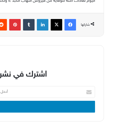
اليوم لقاحات آمنة للوقاية من فيروس التهاب الكبد E ولكنّها ليست متوافرة على نطاق واسع.
فيسبوك
‫X
لينكدإن
بينتير
شاركها
اشترك في نشرة
أدخل
بريدك
الإلكتروني