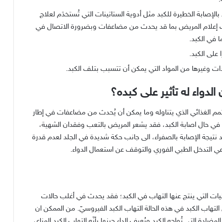
لإصابة الخطيرة للكبد مثل أدوية الستاتينات التي تُستخدَم لعلاج
طبيب إعلام المريض بما قد يحدث من مضاعفات وبضرورة الاتصال في
 في الكبد.
على الكبد.
يدات وغيرها من المواد التي يمكن أن تتسبب بتلف الكبد.
دواء له تأثير على كبده؟
لمتمم الغذائي الذي يتناوله وما يمكن أن يُحدث من مضاعفات في إطار
ا في حال اصابة الكبد، فقد يشعر المريض بالتعب وفقدان الشهية،
نتيجة الإصابة بالصفراء، الى جانب حكة شديدة في الجلد لعدم قدرة
 التدخل الطبي الفوري والتوقف عن استعمال الدواء.
يليات التي ينتج عنها التهاب في الكبد؛ فقد يحدث في أغلب حالات
لتهاب الكبد في هذه الحالة التهاب الكبد الفيروسيّ. من الممكن ان
ة التي تُواجه الكبد ويُعرف الداء حينها بأنّه التهاب الكبد المناعي