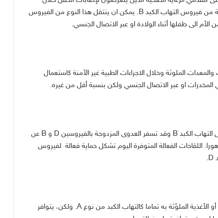
ى المريض وكذلك على مقدمي الرعاية الصحية الذين يتعرّضون لإصابات الحقن خلال
تعاملهم مع المصابين بالفيروس. وهناك لقاح فعال للوقاية من فيروس التهاب الكبد B. يمكن ان ينتقل هذا النوع من الفيروس
الأم الى طفلها أثناء الولادة او عبر الاتصال الجنسي.
معدات الملوثة وخلال الاجراءات الطبية غير الآمنة كاستعمال
المخدرات او عبر الاتصال الجنسي ولكن بنسبة أقل من غيره.
الإصابات بهذا الفيروس لا تحدث إلاّ بين المصابين بفيروس التهاب الكبد B وقد تسفر العدوى المزدوجة بالفيروسين D و B عن
را. اللقاحات الفعالة المتوفرة اليوم تشكل حماية فعالة لفيروس
ينتقل هذا الفيروس في الغالب، عن طريق استهلاك المياه أو الأغذية الملوّثة به تماما كالتهاب الكبد من نوع A. ولكن، يتوافر