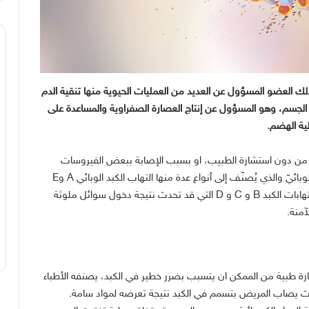
لك العضو المسؤول عن العديد من العمليات الحيوية منها تنقية الدم
ء الجسم، وهو المسؤول عن إنتاج العصارة الصفراوية والمساعدة على
ية الهضم.
ة من دون استشارة الطبيب، او بسبب الإصابة ببعض الفيروسات
ويُعرف هذا النوع من الالتهاب بالتهاب الكبد الفيروسيّ أو الوبائيّ والذي يُصنّف إلى أنواع عدة منها التهاب الكبد الوبائي A وE
ويصاب بهما المريض نتيجة تناول أغذية أو مياه ملوّثة، والتهابات الكبد B و C و D التي قد تحدث نتيجة دخول سوائل ملوثة
آمنة.
ة طبية من الممكن ان يتسبب بضرر خطير في الكبد، يصنفه الأطباء
حيث يصاب المريض بتسمم في الكبد نتيجة تعرضه لمواد سامة.