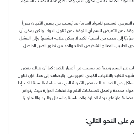
لة المواد الكيميائية من مجرى الدم، وقد تخلق عملية تفتيت السموم
 أن التعرض المستمر للمواد السامة قد يُسبب في بعض الأحيان ضرراً
 التوقف عن التعرض للسم أي التوقف عن تناول الدواء. ولكن يمكن أن
مؤديًا إلى تندب في أنسجة الكبد لا يمكن علاجه (تشمع) وإلى الفشل
دى الطبيب المعالج لتشخيص الحالة والحد من تطور الضرر الحاصل
ب غير الستيرويدية قد تتسبب في أضرار للكبد؛ كما أن هناك بعض
يه للغاية بالالتهاب الكبدي الفيروسي. بالإضافة إلى هذا، فإن تناول
اكل في الكبد. هناك بعض الأدوية التي تعد سامة بالنسبة للكبد إذا
ى مواد محددة وتعمل كمسكنات الألم وخافضات الحرارة حيث يتوافر
عضلية وارتفاع درجة الحرارة والحساسية والسعال والبرد والأنفلونزا
على النحو التالي:
.