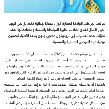
لم تعد الجراحات الهادفة لخسارة الوزن مسألة جمالية فقط بل هي اليوم
الخيار الأمثل لعلاج الحالات الطبية المرتبطة بالسمنة ومضاعفاتها؛ فقد
تحوّلت هذه العمليات إلى بروتوكول علاجي ونهج يتبعه الأطباء لتحسين
نوعية حياة المرضى الجسدية والنفسية
.
عندما يكون مؤشر كتلة الجسم
(BMI)
مرتفعاً للغاية أي
30
وما فوق،
تصبح الجراحة ضرورة حيث أصبحت اليوم وسيلة فعّالة في السيطرة على
مرض السكري، وارتفاع ضغط الدم، وتوقف التنفس أثناء النوم، وارتفاع
نسبة الكوليسترول في الدم، والعديد من الأمراض الأخرى التي تترافق مع
السمنة المفرطة
.
جراحات السمنة هي عبارة عن إجراء التدخل الجراحي
بالمعدة أو بواسطة المنظار، بهدف خسارة الوزن؛ إنها أحد الخيارات العلاجية
المتاحة أمام الأشخاص الذين يعانون من السمنة، لا سيما السمنة المرضية،
وغير قادرين على إنقاص الوزن بالوسائل الأخرى، أو أولئك ممن يعانون
من مشاكل صحية خطيرة مرتبطة بالسمنة مثل السكري، وأمراض القلب