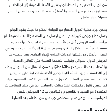
من الجيب الصغير عبر الفتحة الجديدة إلى الأمعاء الدقيقة
(
أي أن الطعام
سيتجاوز جزء كبير من المعدة والأمعاء
)
نتيجة لذلك سوف يمتص الجسم
سعرات حرارية أقل
.
يمكن إجراء عملية تحويل المسار عبر الجراحة المفتوحة حيث يقوم الجراح
بعمل قطع جراحي كبير لفتح البطن ليعمل على المعدة والأمعاء الدقيقة، أو
بواسطة المنظار وهي أقل توغلاً حيث يستخدم الطبيب كاميرا صغيرة
تسمح له برؤية ما بداخل البطن، ويقوم بعمل
4
إلى
6
شقوق صغيرة في
البطن، ويُدخل من خلالها الأدوات اللازمة لإجراء الجراحة
.
بعد العملية على
المريض تناول السوائل وتجنب الأطعمة الصلبة حتى تتعافى المعدة
والأمعاء، بعد ذلك سيضع نظامًا غذائيًا يتضمن الإنتقال من السوائل ببطء
إلى الأطعمة المهروسة، ثم الّلينة وحتى الأطعمة الصلبة
.
على المريض
كذلك التقيد ببعض التعليمات حول نوعية الطعام والكمية المسموح بها،
كما ينبغي تناول مكملات الفيتامينات والمعادن، بما في ذلك الفيتامينات
المتعددة مع الحديد والكالسيوم وفيتامين ب
12
لتعويض نقص
الفيتامينات الناتج عن عدم امتصاص جزء كبير من الطعام بعد العملية
.