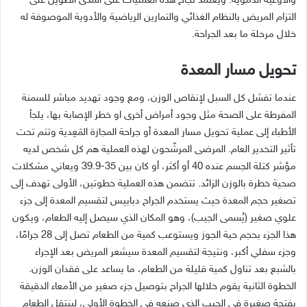
والأوعية الدموية
.
ويعتمد نجاح هذه العمليات على المدى الطويل على
التزام المريض بالنظام الغذائي والتمارين الرياضية والأدوية الموصوفة له
خلال مرحلة ما بعد الجراحة
.
تحويل مسار المعدة
عندما تفشل كل السبل لإنقاص الوزن، ومع وجود تهديد مباشر للسمنة
المفرطة على الصحة مثل وجود أمراض أخرى او خطر الإصابة بها، يلجأ
الأطباء إلى عملية تحويل مسار المعدة أو جراحة المجازة المَعِدية وتتم تحت
تأثير التخدير العام
.
المرضى المرشّحون لهذه العملية هم كل شخص لديه
مؤشر كتلة الجسم عنده
40
أو أكثر، أو كان بين
35-39.9
ويعاني مشكلات
صحية خطرة بالوزن الزائد
.
تتضمن هذه العملية خطوتين، الأولى تهدف إلى
تصغير حجم المعدة حيث يستخدم الجراح دبابيس لتقسيم المعدة إلى جزء
علوي صغير
(
يُسمى الجيب
)
، وهو المكان الذي سيصل إليه الطعام، ويكون
هذا الجزء بحجم حبة الجوز ويستوعب كمية من الطعام تصل إلى
28
جرامًا،
وجزء سفلي أكبر، ونتيجة لتقسيم المعدة سيشعر المريض بعد الإجراء
بالشبع بعد تناول كمية قليلة من الطعام، ما يساعد على فقدان الوزن
.
الخطوة الثانية يقوم خلالها الجراح بتوصيل جزء صغير من الأمعاء الدقيقة
بفتحة صغيرة في الجيب الذي صنعه في الخطوة الأولى، لينتقل الطعام