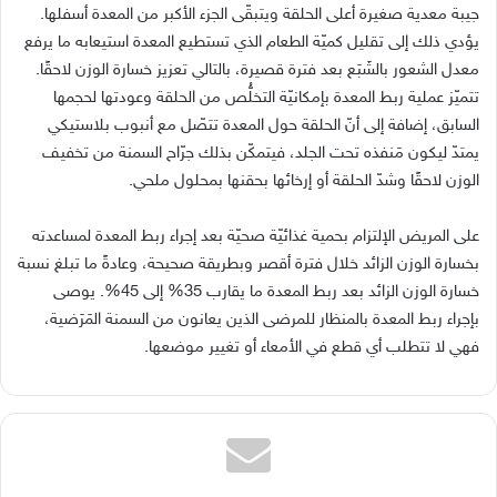
جيبة معدية صغيرة أعلى الحلقة ويتبقّى الجزء الأكبر من المعدة أسفلها
.
يؤدي ذلك إلى تقليل كميّة الطعام الذي تستطيع المعدة استيعابه ما يرفع
معدل الشعور بالشَبَع بعد فترة قصيرة، بالتالي تعزيز خسارة الوزن لاحقًا
.
تتميّز عملية ربط المعدة بإمكانيّة التخلُّص من الحلقة وعودتها لحجمها
السابق، إضافة إلى أنّ الحلقة حول المعدة تتصّل مع أنبوب بلاستيكي
يمتدّ ليكون مَنفذه تحت الجلد، فيتمكّن بذلك جرّاح السمنة من تخفيف
الوزن لاحقًا وشدّ الحلقة أو إرخائها بحقنها بمحلول ملحي
.
على المريض الإلتزام بحمية غذائيّة صحيّة بعد إجراء ربط المعدة لمساعدته
بخسارة الوزن الزائد خلال فترة أقصر وبطريقة صحيحة، وعادةً ما تبلغ نسبة
خسارة الوزن الزائد بعد ربط المعدة ما يقارب
35%
إلى
45%.
يوصى
بإجراء ربط المعدة بالمنظار للمرضى الذين يعانون من السمنة المَرَضية،
فهي لا تتطلب أي قطع في الأمعاء أو تغيير موضعها
.