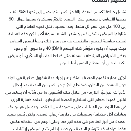
تكميم المعدة
تشمل جراحة تكميم المعدة إزالة جزء كبير منها يصل إلى نحو
80%
لتغيير
حجمها الأساسي، فيصبح شكل المعدة كالكمّ وستكون سعتها حوالى
50
إلى
100
مل من السوائل فقط
.
بعد العملية، تقل كمية الطعام التي
يتناولها المريض بشكل كبير ويشعر بالشبع بسرعة أكبر
.
لكن هذه العملية
ليست مناسبة للجميع، فالطبيب هو من يقرر ذلك وفقاً لبعض المعايير
حيث يجب أن يكون مؤشر كتلة الجسم
(BMI) 40
وما فوق، أو وجود
بعض الأمراض المرتبطة بالسمنة مثل ضغط الدمّ، أو السكّري، أو مرض
الكبد الدهني أو انقطاع النفس أثناء النوم
.
تُجرَى عمليّة تكميم المعدة بالمنظار عبر إجراء عدّة شقوق صغيرة في الجلد
حول المعدة من البطن، فيقتطع الجرّاح جزء كبير من المعدة بعد إدخال
الأدوات الجراحيّة اللازمة من خلال تلك الشقوق ما من شأنه أن يساعد في
تقليل كميّة الطعام التي تستطيع المعدة استيعابها
.
تعتمد خسارة الوزن
في هذا النوع من العمليات على مجموعة من العناصر وعوامل هرمونية،
وعادات أكل مختلفة وتغييرات في طريقة إفراغ المعدة
.
ولكن يُعتبر تقييد
المعدة من أبرز العناصر في هذه الجراحة
.
وعلى الرغم من استحالة عكس
هذه الجراحة، قد تتوسّع المعدة من جديد إذا لم يتبع المريض إرشادات