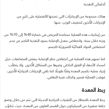
أخصّائي التغذية
.
هناك مجموعة من الإيجابيّات التي تمنحها الأفضلية على كثيرٍ من
الإجراءات الأُخرى لتخفيف الوزن، منها
:
من إيجابيات هذه العملية مساعدة المريض في خسارة
40%
إلى
70%
من
وزنه خلال سنة، وانخفاض معدل الإصابة بسوء التغذية الناجم عن عدم
امتصاص المواد الغذائيّة الضروريّة للجسم
.
كما تسهم هذه العملية في انخفاض خطر الإصابة ببعض المضاعفات مثل
انسداد الأمعاء أو الفتق الداخلي وغيرها من المشاكل الأُخرى
.
ولا يتطلّب
إجراء عملية تكميم المعدة وقتًا طويلًا كما باقي الإجراءات الجراحيّة الأُخرى،
فوقت العمليّة قصير وكذلك فترة التعافي
.
ربط المعدة
ربط المعدة بالمنظار من التقنيات الجراحية الحديثة التي تتم من خلال وضع
حلقة صغيرة من السيليكون حول القسم العلوي من المعدة، حيث تتكوّن