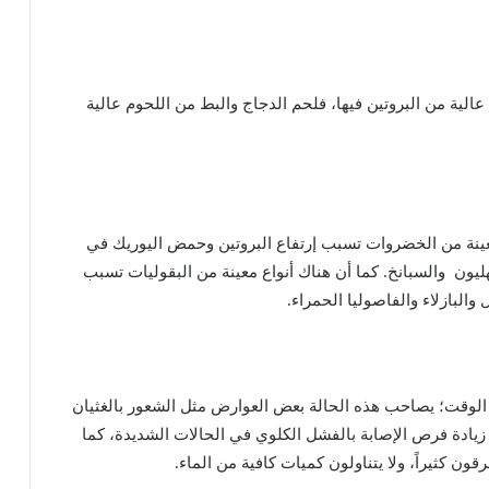
عالية
من
البروتين
فيها،
فلحم
الدجاج
والبط
من
اللحوم
عالية
ينة
من
الخضروات
تسبب
إرتفاع
البروتين
وحمض
اليوريك
في
ليون
والسبانخ
.
كما
أن
هناك
أنواع
معينة
من
البقوليات
تسبب
ل
والبازلاء
والفاصوليا
الحمراء
.
الوقت؛
يصاحب
هذه
الحالة
بعض
العوارض
مثل
الشعور
بالغثيان
زيادة
فرص
الإصابة
بالفشل
الكلوي
في
الحالات
الشديدة،
كما
رقون
كثيراً،
ولا
يتناولون
كميات
كافية
من
الماء
.