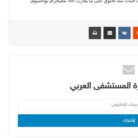
حبات
منه
تحتوي
على
ما
يقارب
300
ملليجرام
بوتاسيوم
.
يست
مشاركة عبر البريد
طباعة
 المستشفى العربي