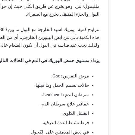
ملليمول
/
لتر
.
وهو
يخرج
عن
طريق
الكلى
حيث
إن
حوا
البول
والجزء
المتبقي
يخرج
مع
الصفراء
.
تتراوح
كمية
يوريك
اسيد
الخارجة
مع
البول
ما
بين
300 – 700
هذه
الكمية
تأتي
من
ايض
البيورين
الخارجي،
أي
من
الط
ولذلك
يجب
عند
قياسه
في
البول
أن
يكون
الطعام
خالي
يزداد
مستوى
حمض
اليوريك
في
الدم
في
الحالات
التالي
مرض
النقرس
Gout.
حالات
تسمم
الحمل
وما
قبلها
.
سرطان
الدم
Leukaemia.
عقاقير
علاج
سرطان
الدم
.
الفشل
الكلوي
.
فرط
نشاط
الغدة
الدرقية
.
في
بعض
المدمنين
على
الكحول
.