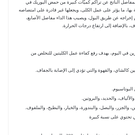
مفاصل
الناتج
عن
تراكم
كميّات
كبيرة
من
حمض
اليوريك
في
بها،
ما
يؤثر
على
عمل
الكلى،
ويجعلها
غير
قادرة
على
امتصاصه
إخراجه
عن
طريق
البول،
ويصيب
هذا
الداء
مفاصل
الأصابع،
ف،
بالإضافة
إلى
ارتفاع
درجات
الحرارة
.
ين
في
اليوم،
بهدف
رفع
كفاءة
عمل
الكليتين
للتخلص
من
ين
كالشاي،
والقهوة
والتي
تؤدي
إلى
الإصابة
بالجفاف
.
البوتاسيوم
.
والألياف،
والحديد،
والبروتين
.
،
والجزر،
والبصل،
والبندورة،
والخيار،
والبطيخ،
والملفوف
.
ي
تحتوي
على
نسبة
كبيرة