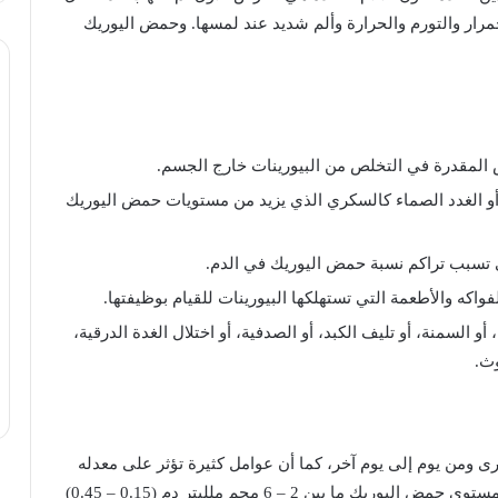
مرار
والتورم
والحرارة
وألم
شديد
عند
لمسها
.
وحمض
اليوريك
المقدرة
في
التخلص
من
البيورينات
خارج
الجسم
.
و
الغدد
الصماء
كالسكري
الذي
يزيد
من
مستويات
حمض
اليوريك
تسبب
تراكم
نسبة
حمض
اليوريك
في
الدم
.
فواكه
والأطعمة
التي
تستهلكها
البيورينات
للقيام
بوظيفتها
.
أو
السمنة،
أو
تليف
الكبد،
أو
الصدفية،
أو
اختلال
الغدة
الدرقية،
وث
.
رى
ومن
يوم
إلى
يوم
آخر،
كما
أن
عوامل
كثيرة
تؤثر
على
معدله
ستوى
حمض
اليوريك
ما
بين
2 – 6
مجم
ملليتر
دم
(0.15 – 0.45)