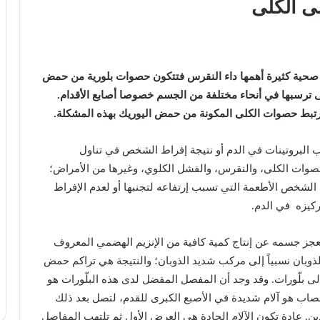
ى
الكلى
صحية
كثيرة
أهمها
داء
النقرس
فتتكون
حصوات
بلورية
من
حمض
ى
ترسبها
في
أنحاء
مختلفة
من
الجسم
خصوصا
أصابع
الأقدام
.
رتبط
حصوات
الكلى
المكونة
من
حمض
اليوريك
بهذه
المشكلة
.
ب
البروتينات
في
الدم
أو
نتيجة
إفراط
الشخص
في
تناول
صوات
الكلى،
والنقرس،
والفشل
الكلوي،
وغيرها
من
الأمراض؛
الشخص
الأطعمة
التي
تسبب
إرتفاعه
لتجنبها
أو
لعدم
الإفراط
ركيزه
في
الدم
.
عجز
جسمه
عن
إنتاج
كمية
كافية
من
الإنزيم
الهضمي
المعروف
ذوبان
نسبياً
إلى
مركب
شديد
الذوبان؛
والنتيجة
هي
تراكم
حمض
لى
بلّورات
.
وقد
وجد
أن
المفصل
المفضل
لدى
هذه
البلّورات
هو
صاب
هو
آلام
شديدة
في
الأصبع
الكبرى
للقدم،
لتصل
بعد
ذلك
ين
.
عادة
تكون
الآلام
الحادة
هي
العرض
الأول
ثم
تلتهب
المفاصل