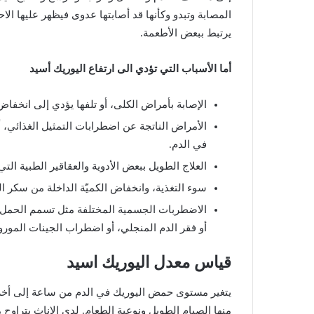
المصابة
وتبدو
وكأنها
قد
أصابتها
عدوى
فيظهر
عليها
الاح
يرتبط
ببعض
الأطعمة
.
أما
الأسباب
التي
تؤدي
الى
ارتفاع
اليوريك
أسيد
الإصابة
بأمراض
الكلى،
أو
تلفها
يؤدي
إلى
انخفاض
الأمراض
الناتجة
عن
اضطرابات
التمثيل
الغذائي،
أ
في
الدم
.
العلاج
الطويل
ببعض
الأدوية
والعقاقير
الطبية
التي
سوء
التغذية،
وانخفاض
الكميّة
الداخلة
من
سكر
ال
الاضطربات
الجسمية
المختلفة
مثل
تسمم
الحمل،
أو
فقر
الدم
المنجلي،
أو
اضطراب
الجينات
المور
قياس
معدل
اليوريك
اسيد
يتغير
مستوى
حمض
اليوريك
في
الدم
من
ساعة
إلى
أخ
منها
الصيام
الطويل
ونوعية
الطعام
.
لدى
الإناث
يتراوح
م