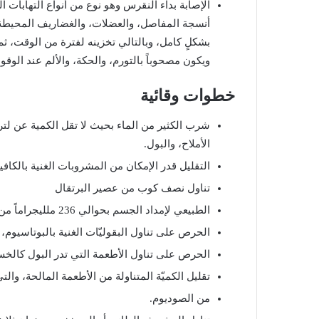
الإصابة
بداء
النقرس
وهو
نوع
من
أنواع
التهابات
ال
أنسجة
المفاصل،
والعضلات،
والغضاريف
المحيطة
بشكلٍ
كامل،
وبالتالي
تخزينه
لفترة
من
الوقت،
ثم
ويكون
مصحوباً
بالتورم،
والحكة،
والألم
عند
الوقو
خطوات
وقائية
شرب
الكثير
من
الماء
بحيث
لا
تقل
الكمية
عن
لتر
الأملاح،
والبول
.
التقليل
قدر
الإمكان
من
المشروبات
الغنية
بالكافي
تناول
نصف
كوب
من
عصير
البرتقال
الطبيعي
لإمداد
الجسم
بحوالي
236
ملليجراماً
من
الحرص
على
تناول
البقوليّات
الغنية
بالبوتاسيوم،
الحرص
على
تناول
الأطعمة
التي
تدر
البول
كالخس
تقليل
الكميّة
المتناولة
من
الأطعمة
المالحة،
والت
من
الصوديوم
.