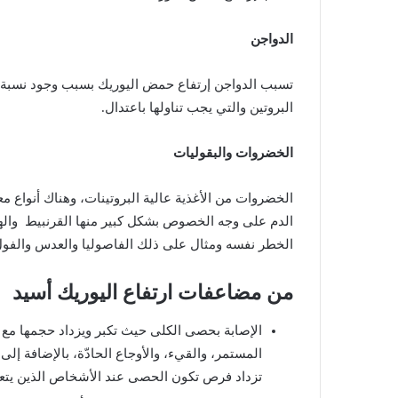
الدواجن
تسبب
الدواجن
إرتفاع
حمض
اليوريك
بسبب
وجود
نسبة
البروتين
والتي
يجب
تناولها
باعتدال
.
الخضروات
والبقوليات
الخضروات
من
الأغذية
عالية
البروتينات،
وهناك
أنواع
مع
الدم
على
وجه
الخصوص
بشكل
كبير
منها
القرنبيط
واله
الخطر
نفسه
ومثال
على
ذلك
الفاصوليا
والعدس
والفو
من
مضاعفات
ارتفاع
اليوريك
أسيد
الإصابة
بحصى
الكلى
حيث
تكبر
ويزداد
حجمها
مع
المستمر،
والقيء،
والأوجاع
الحادّة،
بالإضافة
إلى
تزداد
فرص
تكون
الحصى
عند
الأشخاص
الذين
يتع