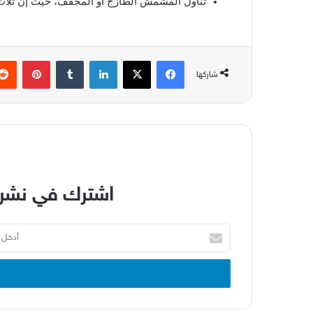
تناول
المشمش
الطازج
أو
المجفف،
حيث
إن
ثلاث
فيسبوك
‫X
لينكدإن
بينتير
شاركها
اشترك في نشرة
أدخل
بريدك
الإلكتروني