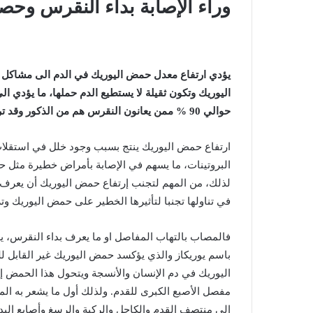
وراء
الإصابة
بداء
النقرس
وحص
يؤدي
ارتفاع
معدل
حمض
اليوريك
في
الدم
الى
مشاكل
اليوريك
وتكون
ثقيلة
لا
يستطيع
الدم
حملها،
ما
يؤدي
ال
حوالي
90 %
ممن
يعانون
النقرس
هم
من
الذكور
وقد
ت
ارتفاع
حمض
اليوريك
ينتج
بسبب
وجود
خلل
في
استقلا
البروتينات،
ما
يسهم
في
الإصابة
بأمراض
خطيرة
مثل
ح
لذلك،
من
المهم
لتجنب
إرتفاع
حمض
اليوريك
أن
يعرف
في
تناولها
تجنبا
لتأثيرها
الخطير
على
حمض
اليوريك
وت
فالمصاب
بالتهاب
المفاصل
او
ما
يعرف
بداء
النقرس،
ي
باسم
يوريكاز
والذي
يؤكسد
حمض
اليوريك
غير
القابل
لل
اليوريك
في
دم
الإنسان
والأنسجة
ويتحول
هذا
الحمض
إ
مفصل
الأصبع
الكبرى
للقدم
.
ولذلك
أول
ما
يشعر
به
الم
إلى
منتصف
القدم
والكاحل
والركبة
والرسغ
وأصابع
اليد