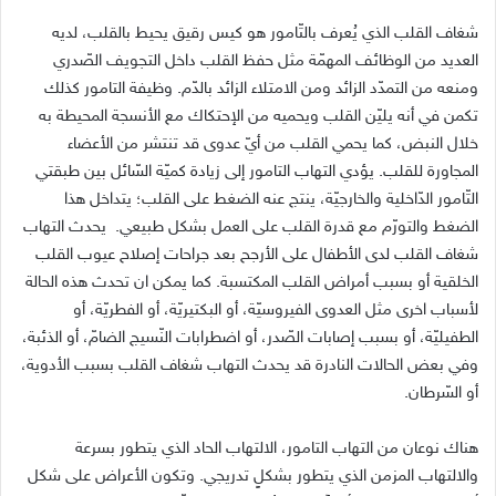
شغاف القلب الذي يُعرف بالتّامور هو كيس رقيق يحيط بالقلب، لديه
العديد من الوظائف المهمّة مثل حفظ القلب داخل التجويف الصّدري
ومنعه من التمدّد الزائد ومن الامتلاء الزائد بالدّم. وظيفة التامور كذلك
تكمن في أنه يليّن القلب ويحميه من الإحتكاك مع الأنسجة المحيطة به
خلال النبض، كما يحمي القلب من أيّ عدوى قد تنتشر من الأعضاء
المجاورة للقلب. يؤدي التهاب التامور إلى زيادة كميّة السّائل بين طبقتي
التّامور الدّاخلية والخارجيّة، ينتج عنه الضغط على القلب؛ يتداخل هذا
الضغط والتورّم مع قدرة القلب على العمل بشكل طبيعي. يحدث التهاب
شغاف القلب لدى الأطفال على الأرجح بعد جراحات إصلاح عيوب القلب
الخلقية أو بسبب أمراض القلب المكتسبة. كما يمكن ان تحدث هذه الحالة
لأسباب اخرى مثل العدوى الفيروسيّة، أو البكتيريّة، أو الفطريّة، أو
الطفيليّة، أو بسبب إصابات الصّدر، أو اضطرابات النّسيج الضامّ، أو الذئبة،
وفي بعض الحالات النادرة قد يحدث التهاب شغاف القلب بسبب الأدوية،
أو السّرطان.
هناك نوعان من التهاب التامور، الالتهاب الحاد الذي يتطور بسرعة
والالتهاب المزمن الذي يتطور بشكلٍ تدريجي. وتكون الأعراض على شكل