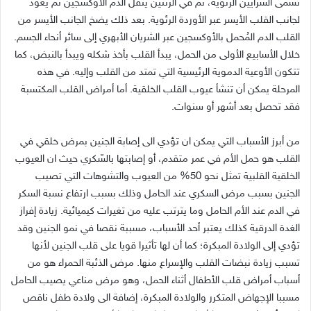
تسمى الشرايين الرئوية، ثم في الرئتين ينقل الدم الأوكسجين ثم يعود
لجانب القلب الأيسر عبر الأوردة الرئوية. بعد ذلك يضخ الجانب الأيسر من
القلب الدم المُحمل بالأوكسجين عبر الشريان الأبهري إلى سائر أنحاء الجسم.
خلال الأسابيع الأولى من الحمل، يبدأ القلب بأخذ شكله ويبدأ بالنبض، كما
تتكون الأوعية الدموية الرئيسية التي تمتد من القلب وإليه. في هذه
المرحلة يمكن أن تنشأ عيوب القلب الخلقية. أما أمراض القلب المكتسبة
فقد تحصل بعد أشهر أو سنوات.
من أبرز الأسباب التي يمكن ان تؤدي الى إصابة الجنين بمرض خلقي في
القلب هو حمل الأم في عمر متقدم، أو إصابتها بالسّكري حيث ان العيوب
الخلقية القلبية تمثل نحو 50% من العيوب والتشوهات التي تصيب
الجنين بسبب مرض السكري عند الحامل وذلك بسبب ارتفاع نسبة السكر
في الدم عند الأم الحامل وما يترتب عليه من تغيرات كيميائية. زيادة إفراز
الغدة الدرقية كذلك يعتبر أحد الأسباب، مسببة نقصا في نمو الجنين وقد
تؤدي إلى الولادة المبكرة؛ كما أن لها تأثيرا قويا على قلب الجنين لأنها
تسبب زيادة نبضات القلب والإسراع منها. مرض الذئبة الحمراء هو من
أسباب أمراض قلب الأطفال أثناء الحمل، وهو مرض مناعي يصيب الحامل
مسببا الإجهاض المتكرر والولادة المبكرة، إضافة الى ولادة طفل ناقص