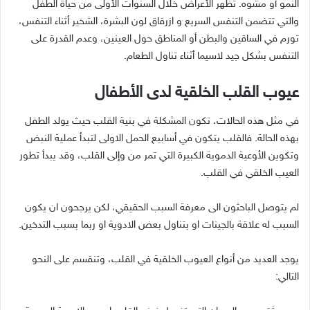
النمو أو مشوه. تظهر الأعراض خلال السنوات الأولى من حياة الطفل
والتي تتضمن التنفس السريع و ازرقاق لون البشرة، الشخير أثناء التنفس،
تورم في الساقين والبطن أو المناطق حول العينين، وعدم القدرة على
التنفس بشكل جيد لاسيما أثناء تناول الطعام.
عيوب القلب الخلقية لدى الأطفال
في مثل هذه الحالات، تكون المشكلة في بنية القلب حيث يولد الطفل
بهذه الحالة. فالقلب يتكون في أسابيع الحمل الاولى لتبدأ عملية النبض
وتكوين الأوعية الدموية الكبيرة التي تمر من وإلى القلب، وقد يبدأ تطور
العيب الخلقي في القلب.
لم يتوصل الباحثون الى معرفة السبب الحقيقي، لكن يرجحون ان يكون
السبب له علاقة بالجينات او بتناول بعض الادوية او ربما بسبب التدخين.
يوجد العديد من أنواع العيوب الخلقية في القلب، وتنقسم على النحو
التالي: