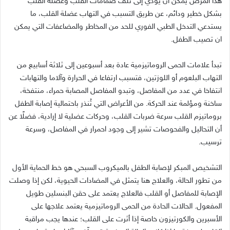
هذا المرض يمكن أن يؤدي إلى تلف صمامات القلب وعضلة القلب
بشكل خطير ودائم، عن طريق التسبب في التهاب عضلة القلب، ما
يستدعي التدخل الطبي الفوري للحد من المخاطر والمضاعفات التي يمكن
ان تصيب الطفل.
تبدأ علامات الحمى الروماتيزمية عادة بعد أسبوعين إلى ثلاثة أسابيع من
التهاب البلعوم أو اللوزتين، فتسبب ارتفاعا في الحرارة وآلاما والتهابات
انتفاخا في عدد من المفاصل، وتبدو المفاصل المصابة حمراء، منتفخة،
ساخنة ومؤلمة عند الحركة. من الأعراض التي تُنذر باحتمالية إصابة الطفل
بروماتيزم القلب سرعة ضربات القلب، وحركات عضلية لا إرادية، فضلًا عن
أن التحاليل والفحوصات تشير إلى وجود احمرار في المفاصل، وسرعة
ترسيب.
التشخيص المبكر لإصابة الطفل بالميكروب السبحي هو خط الحماية الأول
من تطور الحالة، والعلاج هنا يتمثل في المضادات الحيوية، لكن إذا وصلت
الإصابة للمفاصل أو القلب فالعلاج يعتمد على حقن البنسلين طويل
المفعول. الحالات الحادة من الحمى الروماتيزمية يعتمد علاجها على
الأسبرين والكورتيزون خاصة إذا أثرت على القلب؛ عندها يجب مراقبة