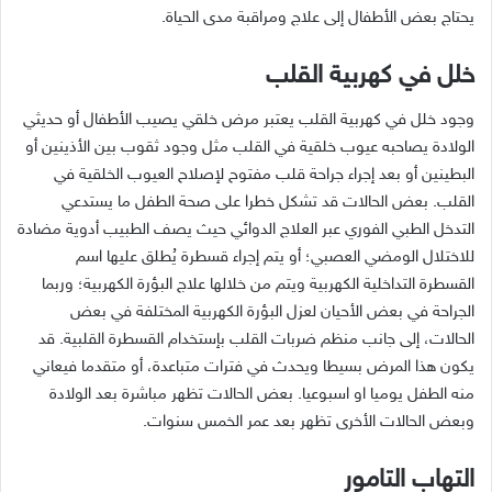
يحتاج بعض الأطفال إلى علاج ومراقبة مدى الحياة.
خلل في كهربية القلب
وجود خلل في كهربية القلب يعتبر مرض خلقي يصيب الأطفال أو حديثي
الولادة يصاحبه عيوب خلقية في القلب مثل وجود ثقوب بين الأذينين أو
البطينين أو بعد إجراء جراحة قلب مفتوح لإصلاح العيوب الخلقية في
القلب. بعض الحالات قد تشكل خطرا على صحة الطفل ما يستدعي
التدخل الطبي الفوري عبر العلاج الدوائي حيث يصف الطبيب أدوية مضادة
للاختلال الومضي العصبي؛ أو يتم إجراء قسطرة يُطلق عليها اسم
القسطرة التداخلية الكهربية ويتم من خلالها علاج البؤرة الكهربية؛ وربما
الجراحة في بعض الأحيان لعزل البؤرة الكهربية المختلفة في بعض
الحالات، إلى جانب منظم ضربات القلب بإستخدام القسطرة القلبية. قد
يكون هذا المرض بسيطا ويحدث في فترات متباعدة، أو متقدما فيعاني
منه الطفل يوميا او اسبوعيا. بعض الحالات تظهر مباشرة بعد الولادة
وبعض الحالات الأخرى تظهر بعد عمر الخمس سنوات.
التهاب التامور