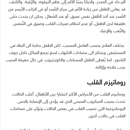
ألم حاد في الصدر، وأحيانًا يمتدّ الألم إلى عظم التّرقوة، والرّقبة، والكتف.
قد يعاني الطفل من زيادة الألم في مركز الصّدر أو في الجانب الأيسر من
الصّدر عند أخذ الطّفل نفس عميق، أو عند السّعال. يمكن ان يحدث حمّى
طفيفة لدى الطفل، أو عدم انتظام ضربات القلب وضيق في التّنفس
والتّعب والإعياء.
يختلف العلاج بحسب العامل المسبب، لكن الطفل بحاجة الى البقاء في
المستشفى ويحتاج الى مضادات الالتهاب لمنع تجمع السائل داخل جوف
التامور، كما يُعطى الطفل المسكنات والكورتيزون. في حال معرفة السبب
يجب علاجه وإزالته.
روماتيزم القلب
روماتيزم القلب من الأمراض الأكثر انتشارا بين الأطفال، أغلب الحالات
تحدث بسبب الميكروب السبحي الذي قد يؤدي إلى الإصابة بالحمى
الروماتيزمية التي تصيب القلب في بعض الحالات وتؤثر على صمامات
القلب في حالات أخرى.