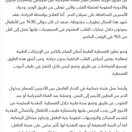
عن طريق الوريد تسمح بفتح القناة الشريانية بين الأورطي والشريان الرئوي
والأدوية المقوية لعضلة القلب والتي تعطى عن طريق الوريد ودواء
الأسبرين للمحافظة على سيلان الدم. أما العلاج بواسطة الجراحة، فقد
شهد هذا المجال تطورات ملحوظة، فبعد ان كان حوالى 30% من الأطفال
يموتون خلال عمليات القلب المفتوح في السبعينيات فإنها تصل إلى اقل
من 5% في الوقت الحاضر.
ومع تطور القسطرة الطبية أمكن القيام بالكثير من الإجراءات الطبية
لمعالجة بعض أمراض القلب الخلقية بدون جراحة. ومن أشهر هذه الطرق
توسيع الصمامات عن طريق وضع كيس قابل للنفخ في طرف أنبوب
القسطرة.
وأيضا عمل فتحة صناعية في الجدار الفاصل بين الأذينين للسماح بدخول
الدم من البطين الأيسر إلى اليمن. وعملية سد القناة الشريانية أو سد
الثقوب عن طريق وضع سدة طبية خلال القسطرة. التغذية السليمة من
الأمور التي يجب الحرص عليها واستشارة طبيب الأطفال وأخصائي التغذية
لتقديم النصائح والتوجيهات لتقوية بنية الطفل وتجاوز مشاكل الرضاعة.
كما أن البنية الضعيفة أو سوء التغذية لها تأثير سلبي على صحة الطفل،