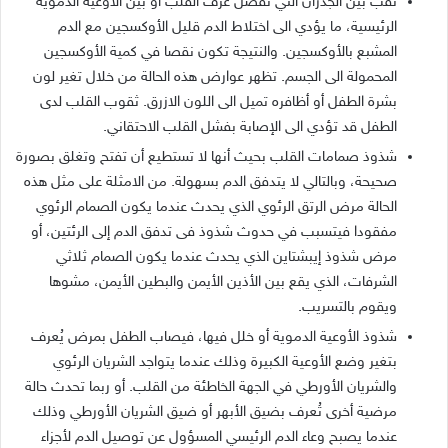
ثقب بين الجدران التي تفصل غرف القلب او بين الاوعية الدموية
الرئيسية، ما يؤدي الى اختلاط الدم قليل الأوكسجين مع الدم
المشبع بالأوكسجين. والنتيجة تكون نقصا في كمية الأوكسجين
المحمولة الى الجسم. تظهر عوارض هذه الحالة من خلال تغير لون
بشرة الطفل أو أظافره تميل الى اللون الازرق. ثقوب القلب لدى
الطفل قد تؤدي الى الإصابة بفشل القلب الاحتقاني.
شذوذ صمامات القلب بحيث أنها لا تستطيع أن تفتح وتغلق بصورة
صحيحة، وبالتالي لا يتدفق الدم بسهولة. من الامثلة على مثل هذه
الحالة مرض الرتق الرئوي الذي يحدث عندما يكون الصمام الرئوي
مفقودا فيتسبب في حدوث شذوذ فى تدفق الدم إلى الرئتين، أو
مرض شذوذ إيبشتاين الذي يحدث عندما يكون الصمام ثلاثي
الشرفات، الذي يقع بين الأذين الأيمن والبطين الأيمن، مشوها
ويقوم بالتسريب.
شذوذ الأوعية الدموية أو خلل فيها، فيصاب الطفل بمرض يُعرف
بتغير وضع الأوعية الكبيرة وذلك عندما يتواجد الشريان الرئوي
والشريان الأورطي في الجهة الخاطئة من القلب. أو ربما تحدث حالة
مرضية أخرى تُعرف بضيق الأبهر أو ضيق الشريان الأورطي وذلك
عندما يصبح وعاء الدم الرئيسي المسؤول عن توصيل الدم لأجزاء