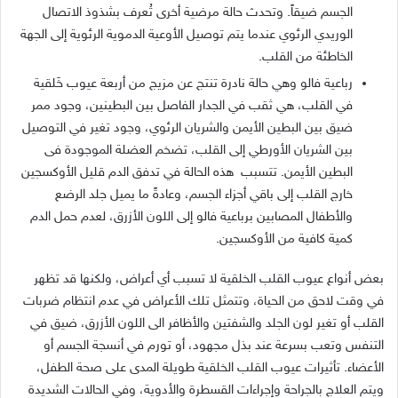
الجسم ضيقاً. وتحدث حالة مرضية أخرى تُعرف بشذوذ الاتصال
الوريدي الرئوي عندما يتم توصيل الأوعية الدموية الرئوية إلى الجهة
الخاطئة من القلب.
رباعية فالو وهي حالة نادرة تنتج عن مزيج من أربعة عيوب خَلقية
في القلب، هي ثقب في الجدار الفاصل بين البطينين، وجود ممر
ضيق بين البطين الأيمن والشريان الرئوي، وجود تغير في التوصيل
بين الشريان الأورطي إلى القلب، تضخم العضلة الموجودة فى
البطين الأيمن. تتسبب هذه الحالة في تدفق الدم قليل الأوكسجين
خارج القلب إلى باقي أجزاء الجسم، وعادةً ما يميل جلد الرضع
والأطفال المصابين برباعية فالو إلى اللون الأزرق، لعدم حمل الدم
كمية كافية من الأوكسجين.
بعض أنواع عيوب القلب الخلقية لا تسبب أي أعراض، ولكنها قد تظهر
في وقت لاحق من الحياة، وتتمثل تلك الأعراض في عدم انتظام ضربات
القلب أو تغير لون الجلد والشفتين والأظافر الى اللون الأزرق، ضيق في
التنفس وتعب بسرعة عند بذل مجهود، أو تورم في أنسجة الجسم أو
الأعضاء. تأثيرات عيوب القلب الخلقية طويلة المدى على صحة الطفل،
ويتم العلاج بالجراحة وإجراءات القسطرة والأدوية، وفي الحالات الشديدة