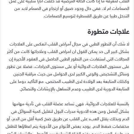
القلب لمعرفة ما إذا كانت الحالة المرضية قد خلّفت آثارا سلبية على عمل
الصمامات ام لا، ففي حال وجود ضيق أو ارتجاع في الصمام لابد من
التدخل طبيا عن طريق القسطرة لتوسيع الصمامات.
علاجات متطورة
لا شك أن التطور الطبي في مجال أمراض القلب انعكس على العلاجات
بشكل كبير الى حد يمكن القول ان امراض القلب وعلاجاتها كانت من أكثر
المجالات التي استفادت من التطور الطبي الحاصل في العقود الأخيرة إن
على مستوى العلاجات الدوائية أو على مستوى الجراحات، فضلا عن تطور
وسائل التشخيص والوعي الكبير لدى الحوامل من حيث مراقبة الجنين
وكذلك المتابعة بعد الولادة لدى الطبيب المختص، مع التأكيد دوما على
المتابعة الدورية لدى الطبيب وعدم التساهل بالإرشادات والنصائح.
بالنسبة للعلاجات الدوائية، فهي تساعد عضلة القلب في تأدية مهامها
بشكل أفضل ومن هذه الادوية مدرات البول لتقليل كمية السوائل في
الدم وبذلك يقلل العبء على القلب عن طريق ضخ كمية أقل من الدم، أو
مخفضات ضغط الدم. يوجد بعض الأنواع من الأدوية يتم اعطاؤها للطفل