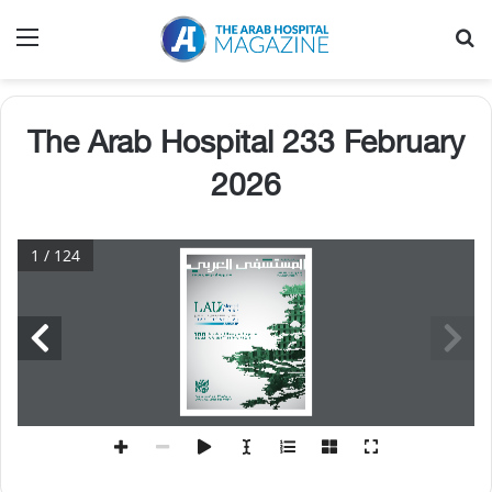
بحث عن
الق
The Arab Hospital 233 February
2026
1 / 124
233
February 2026
( 
شباط )فبراير
شباط 
فبراير
2026