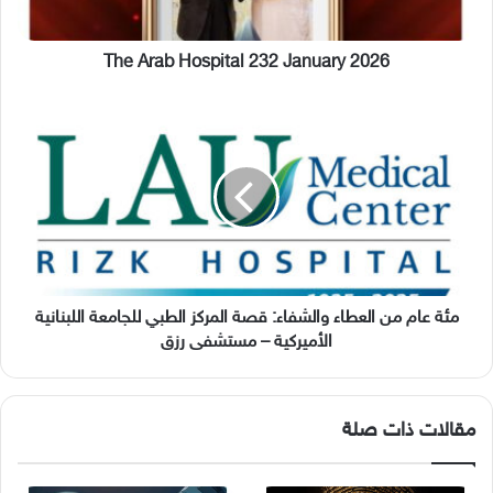
The Arab Hospital 232 January 2026
مئة
عام
من
العطاء
والشفاء:
قصة
المركز
الطبي
للجامعة
اللبنانية
مئة عام من العطاء والشفاء: قصة المركز الطبي للجامعة اللبنانية
الأميركية
الأميركية – مستشفى رزق
–
مستشفى
رزق
مقالات ذات صلة