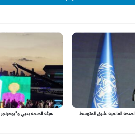
هيئة
الصحة
بدبي
و"بوهرنجر
إنجلهايم"
تسجلان
رقماً
عالمياً
في
غينيس
للأرقام
القياسية
لصحة العالمية لشرق المتوسط
هيئة الصحة بدبي و"بوهرنجر إن