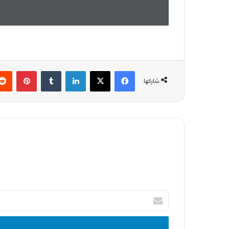
فيسبوك
‫X
لينكدإن
بينتير
شاركها
أدخل
بريدك
الإلكتروني