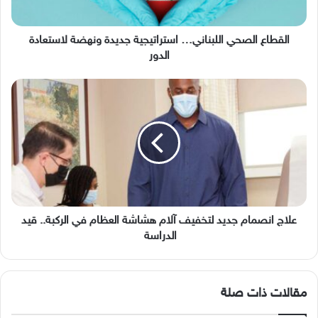
الدور
القطاع الصحي اللبناني… استراتيجية جديدة ونهضة لاستعادة
الدور
علاج
انصمام
جديد
لتخفيف
آلام
هشاشة
العظام
في
الركبة..
قيد
علاج انصمام جديد لتخفيف آلام هشاشة العظام في الركبة.. قيد
الدراسة
الدراسة
مقالات ذات صلة