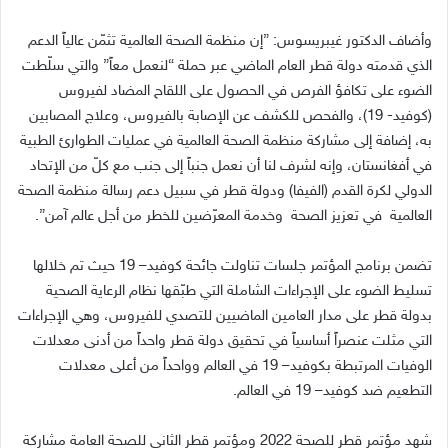
وأضاف الدكتور غيبريسوس: ”إن منظمة الصحة العالمية تثمّن عالياً الدعم
الذي قدمته دولة قطر العام الماضي عبر حملة “لنعمل معاً” والتي سلّطت
الضوء على تكافؤ الفرص في الحصول على اللقاح المضاد لفيروس
(كوفيد- 19)، والفحص للكشف عن الإصابة بالفيروس، وعلاج المصابين
به، إضافة إلى مشاركة منظمة الصحة العالمية في عمليات الطوارئ الطبية
في أفغانستان، وإنه لشرف لنا أن نعمل جنباً إلى جنب مع كلّ من الإتحاد
الدولي لكرة القدم (الفيفا) ودولة قطر في سبيل دعم رسالة منظمة الصحة
العالمية في تعزيز الصحة وخدمة المعرّضين للخطر من أجل عالم آمن”.
تضمن برنامج المؤتمر جلسات تناولت جائحة كوفيد
– 19
حيث تم خلالها
تسليط الضوء على الإجراءات الشاملة التي طبّقها نظام الرعاية الصحية
بدولة قطر على مدار العامين الماضيين للتصدي للفيروس، وهي الإجراءات
التي مثلت عنصراً أساسياً في تحقيق دولة قطر واحداً من أدنى معدلات
الوفيات المرتبطة بكوفيد
– 19
في العالم وواحداً من أعلى معدلات
التطعيم ضد كوفيد
– 19
في العالم
.
شهد مؤتمر قطر للصحة
2022
ومؤتمر قطر الثاني للصحة العامة مشاركة