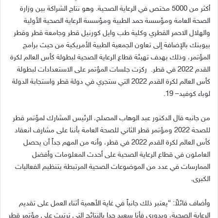
أكثر من
5000
مختص في الرعاية الصحية
.
وهو نتاج الشراكة بين وزارة
الصحة العامة ومؤسسة حمد الطبية ومؤسسة الرعاية الصحية الأولية
والهلال الاحمر القطري وكلية طب وايل كورنيل قطر وجامعة قطر وقطر
بيوبنك بالإضافة إلى تعاون الجمعية الطبية الأمريكية من حيث برامج
المؤتمر، وذلك بهدف تهيئة قطاع الرعاية الصحية لبطولة كأس العالم لكرة
القدم
2022
في قطر
.
ركزت جلسات المؤتمر على الاستعدادات لبطولة
كأس العالم لكرة القدم
2022
التي ستجري في دولة قطر واستجابة الدولة
لوباء كوفيد
– 19.
من جانبه قال الدكتور عبد الوهاب المصلح، الرئيس المشارك لمؤتمر قطر
للصحة
2022
ومؤتمر قطر الثاني للصحة العامة بأننا على مشارف انعقاد
كأس العالم لكرة القدم
2022
في قطر، وأنه من المهم جداً أن يحصل
العاملون في قطاع الرعاية الصحية على أحدث المعلومات وأفضل
الممارسات في عدد من الموضوعات الصحية المرتبطة بتنظيم الفعاليات
الكبرى
.
وأضاف قائلاً
: “
يعتبر ذلك جانباً في غاية الأهمية أثناء العمل على تقديم
الرعاية الصحية، وبدوري فأنا سعيد جدا بالنتائج التي ترتبت على مؤتمر قطر