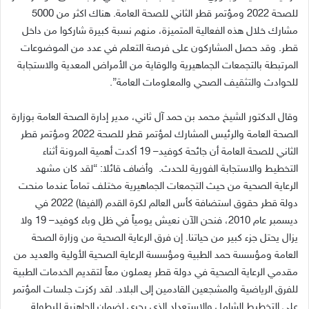
للصحة
2022
ومؤتمر قطر الثاني للصحة العامة
.
هناك اكثر من
5000
مشارك خلال هذه الفعالية المتميزة، منهم نسبة كبيرة شاركوا من داخل
قطر
.
وقد حصل المشاركون على فرصة التعلم في عدد من الموضوعات
المرتبطة بالتجمعات الجماهيرية والوقاية من الأمراض المعدية والاستجابة
للحوادث والتثقيف الصحي والمعلومات العامة
”.
وقال الدكتور الشيخ محمد بن حمد آل ثاني، مدير إدارة الصحة العامة بوزارة
الصحة العامة والرئيس المشارك لمؤتمر قطر للصحة
2022
ومؤتمر قطر
الثاني للصحة العامة أن جائحة كوفيد
– 19
أكدت أهمية المرونة أثناء
التخطيط والاستجابة الفورية للحدث
.
وأضاف قائلا
: “
لقد كان مشهد
الرعاية الصحية من حيث التجمعات الجماهيرية مختلف تماماً عندما منحت
دولة قطر حقوق استضافة كأس العالم لكرة القدم
(
الفيفا
) 2022
في
ديسمبر عام
2010
، فنحن الآن نعيش يومياً في ظل وباء كوفيد
– 19
ولا
يزال يحتل جزء كبير من حياتنا
.
إن فرق الرعاية الصحية من وزارة الصحة
العامة ومؤسسة حمد الطبية ومؤسسة الرعاية الصحية الأولية والعديد من
مقدمي الرعاية الصحية في دولة قطر يعملون معاً لتقديم الخدمات الطبية
للفرق الرياضية والمشجعين القادمين إلى البلاد
.
لقد ركزت جلسات المؤتمر
على التخطيط الشامل والاستعداد الذي يجري لضمان الجاهزية للبطولة