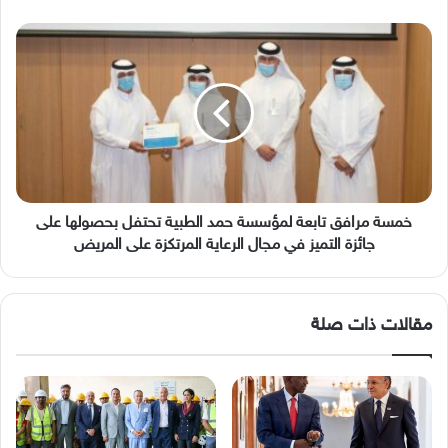
خمسة
مرافق
تابعة
لمؤسسة
حمد
الطبية
تحتفل
بحصولها
على
جائزة
خمسة مرافق تابعة لمؤسسة حمد الطبية تحتفل بحصولها على
التميز
جائزة التميز في مجال الرعاية المرتكزة على المريض
في
مجال
الرعاية
مقالات ذات صلة
المرتكزة
على
المريض