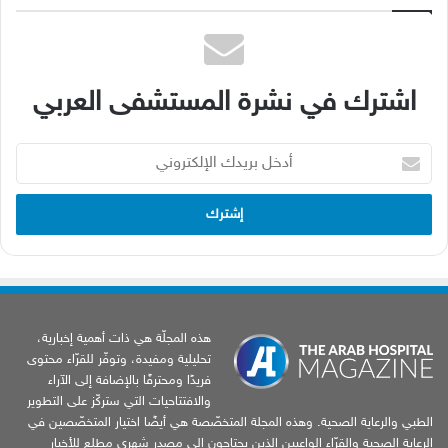
اشترك في نشرة المستشفى العربي
أدخل
بريدك
الإلكتروني
هذه المجلّة هي ذات أهمية إخبارية،
تحليلية ومفيدة، وتوفّر للقرّاء محتوى
فريدًا ومحترفًا بالإضافة إلى الآراء
والافتتاحيات التي ستركّز على التطوير
الطبي والرعاية الصحية. وهذه المجلة المتخصّصة هي أيضًا اختيار المتخصّصين في
الرعاية الصحية والقرّاء الواعيين الذين يحتاجون إلى مصدر شهري مطلع للأخبار