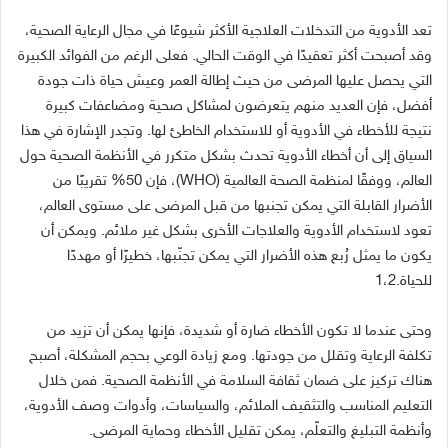
تعد الأدوية من التدخلات العلاجية الأكثر شيوعًا في مجال الرعاية الصحية،
وقد أصبحت أكثر تعقيدًا في الوقت الحالي
.
فعلى الرغم من الفوائد الكبيرة
التي يحصل عليها المرضى من حيث إطالة العمر وعيش حياة ذات جودة
أفضل، فإن العديد منهم يتعرضون لمشاكل صحية ومضاعفات كبيرة
نتيجة للأخطاء في الأدوية أو للاستخدام الخاطئ لها
.
وتجدر الإشارة في هذا
السياق إلى أن أخطاء الأدوية تحدث بشكل متكرر في الأنظمة الصحية حول
العالم، ووفقًا لمنظمة الصحة العالمية
(WHO)
، فإن
50%
تقريبًا من
الأضرار القابلة التي يمكن تجنبها من قبل المرضى على مستوى العالم،
تعود لاستخدام الأدوية والعلاجات الأخرى بشكل غير ملائم
.
ويمكن أن
يكون ما يمثل رُبع هذه الأضرار التي يمكن تجنّبها، خطيرًا أو مهددًا
للحياة
.1
2
،
وحتى عندما لا تكون الأخطاء ضارة أو شديدة، فإنها يمكن أن تزيد من
تكلفة الرعاية وتقلل من جودتها
.
ومع زيادة الوعي بحجم المشكلة، أصبح
هناك تركيز على ضمان ثقافة السلامة في الأنظمة الصحية
.
فمن خلال
التعليم المناسب والتثقيف الملائم، والسياسات، وأدوات وصف الأدوية،
وأنظمة التبليغ والتعلّم، يمكن تقليل الأخطاء وحماية المرضى
.