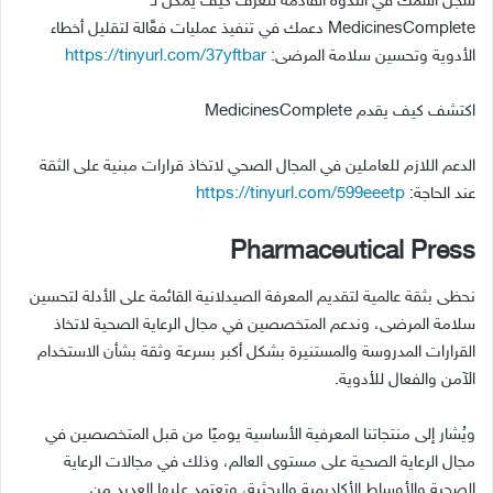
سجِّل اسمك في الندوة القادمة لتعرف كيف يمكن لـ
MedicinesComplete
دعمك في تنفيذ عمليات فعَّالة لتقليل أخطاء
الأدوية وتحسين سلامة المرضى
:
https://tinyurl.com/37yftbar
اكتشف
كيف
يقدم
MedicinesComplete
الدعم اللازم للعاملين في المجال الصحي لاتخاذ قرارات مبنية على الثقة
عند الحاجة
:
https://tinyurl.com/599eeetp
Pharmaceutical Press
نحظى بثقة عالمية لتقديم المعرفة الصيدلانية القائمة على الأدلة لتحسين
سلامة المرضى، وندعم المتخصصين في مجال الرعاية الصحية لاتخاذ
القرارات المدروسة والمستنيرة بشكل أكبر بسرعة وثقة بشأن الاستخدام
الآمن والفعال للأدوية
.
ويُشار إلى منتجاتنا المعرفية الأساسية يوميًا من قبل المتخصصين في
مجال الرعاية الصحية على مستوى العالم، وذلك في مجالات الرعاية
الصحية والأوساط الأكاديمية والبحثية، وتعتمد عليها العديد من