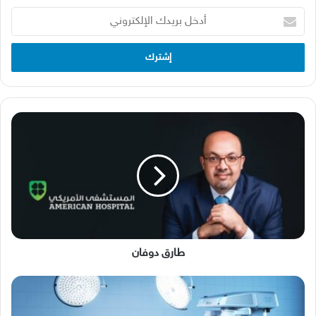
أدخل
بريدك
الإلكتروني
طارق
دوفان
طارق دوفان
جديد
غرف
العمليات...