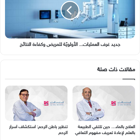
الأولويّة
للمريض
وكفاءة
النتائج
جديد غرف العمليات... الأولويّة للمريض وكفاءة النتائج
مقالات ذات صلة
العلاج بالماء… حين تلتقي الطبيعة
تنظير باطن الرحم: استكشاف اسرار
بالعلم لإعادة تعريف مفهوم التعافي
الرحم