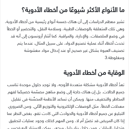
ما الأنواع الأكثر شيوعًا من أخطاء الأدوية؟
تشير معظم الدراسات إلى أن هناك خمسة أنواع رئيسية من أخطاء الأدوية،
وهي تلك المتعلقة بالوصفات الطبية، وسلامة النقل، والتحضير أو الخطأ
في وضع الملصقات، والإدارة، والمراقبة
.
كما أشار أرونسون إلى أنه قد
تحدث أخطاء أثناء عملية تصنيع الدواء، على سبيل المثال، عندما يتم
تصنيف العبوة بشكل غير صحيح أو عند إدخال مواد مغشوشة
ومغلوطة
.3
الوقاية من أخطاء الأدوية
تعدُ أخطاء الأدوية مشكلة متعددة الأوجه، ولا توجد حلول موحدة تناسب
جميع الحالات
.
بل إن هناك حاجة إلى وضع مناهج مصمّمة خصيصًا لفهم
المخاطر والتخفيف منها
.
ويمكن أن تساعد الأنظمة المحسَّنة في تقليل
معدلات الخطأ، مثل الوصفات الإلكترونية والتوزيع الآلي
.
ومن الضروري
التبليغ عن جميع أخطاء الأدوية والحوادث التي كادت تقع، بغض النظر عما
إذا كان المريض قد تضرّر أم لا، ومن المهم كذلك وجود عمليات لتحقيق
وتحليل البيانات
.
ومن خلال بناء دليل مرجعي يمكن الاستناد إليه فحسب،