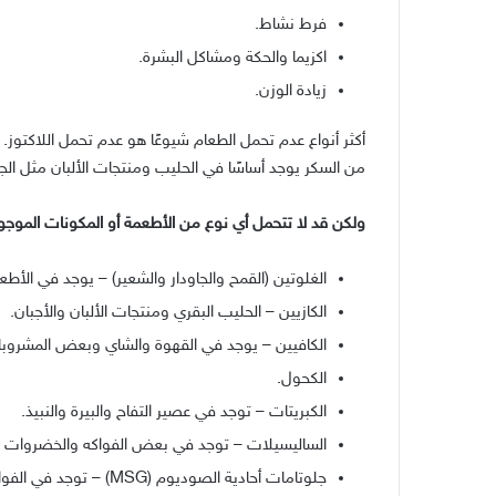
فرط نشاط
.
اكزيما والحكة ومشاكل البشرة
.
زيادة الوزن
.
أكثر أنواع عدم تحمل الطعام شيوعًا هو عدم تحمل اللاكتوز
.
من السكر يوجد أساسًا في الحليب ومنتجات الألبان مثل الجب
ولكن قد لا تتحمل أي نوع من الأطعمة أو المكونات الموج
الغلوتين
(
القمح والجاودار والشعير
) –
يوجد في الأطعم
الكازيين
–
الحليب البقري ومنتجات الألبان والأجبان
.
الكافيين
–
يوجد في القهوة والشاي وبعض المشروبات
الكحول
.
الكبريتات
–
توجد في عصير التفاح والبيرة والنبيذ
.
الساليسيلات
–
توجد في بعض الفواكه والخضروات وا
جلوتامات أحادية الصوديوم
(MSG) –
توجد في الفواك