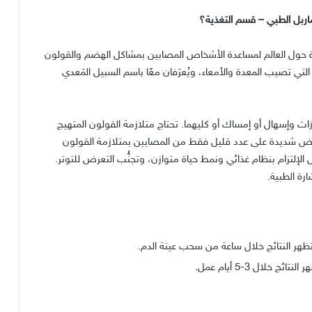
اربل الطبي
–
قسم التغذية؟
حول العالم لمساعدة الأشخاص المصابين بمشاكل الهضم والقولون
تي تصيب المعدة والأمعاء، ويُعرَفان معًا باسم السبيل المَعدي
ت وإسهال أو إمساك أو كليهما
.
تحتاج متلازمة القولون المتهيج
راض شديدة على عدد قليل فقط من المصابين بمتلازمة القولون
إلتزام بنظام غذائي ونمط حياة متوازن، وتجنُّب التعرض للتوتر
.
رة الطبية
.
تظهر النتائج خلال ساعة من سحب عينة الدم
.
 النتائج خلال
3-5
أيام عمل
.