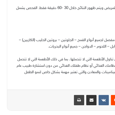
ريض ويتم ظهور النتائج خلال
30 -60
دقيقة فقط
.
الفحص يشمل
مفصل لجميع أنواع القمح
–
الجلوتين
–
بروتين الحليب
(
الكازيين
) –
ابل
–
اللحوم
–
الدواجن
–
جميع أنواع البحريات
.
ناول الأطعمة التي لا تتحملها، بما في ذلك الأطعمة التي لا تتحمل
نظامك الغذائي أو نظام طفلك الغذائي من دون استشارة طبيب عام
فيتامينات والمعادن والتي تعتبر مهمة بشكل خاص لنمو الطفل
يست
مشاركة عبر البريد
طباعة