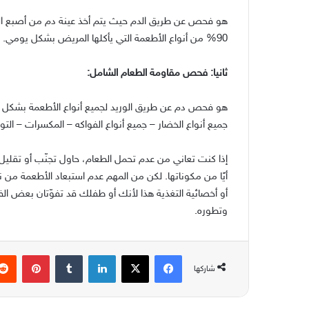
هو فحص عن طريق الدم حيث يتم أخذ عينة دم من أصبع الم
90%
من أنواع الأطعمة التي يأكلها المريض بشكل يومي
.
ثانيا
:
فحص مقاومة الطعام الشامل
:
هو فحص دم عن طريق الوريد لجميع أنواع الأطعمة بشكل 
جميع أنواع الخضار
–
جميع أنواع الفواكه
–
المكسرات
–
التو
إذا كنت تعاني من عدم تحمل الطعام، حاول تجنّب أو تقليل ت
أيًا من مكوناتها
.
لكن من المهم عدم استبعاد الأطعمة من 
أو أخصائية التغذية هذا لأنك أو طفلك قد تفوّتان بعض ال
وتطوره
.
فيسبوك
‫X
لينكدإن
بينتير
شاركها