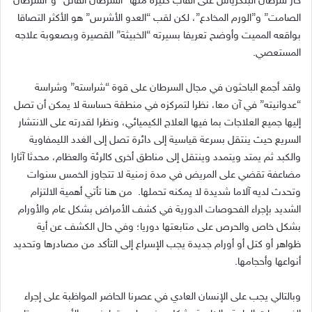
حاز سرطان البنكرياس على ألقاب كثيرة منها
“
السرطان القاتل
”
و
”
السرطان
الصامت
”
و
”
الورم المخادع
”
، لكن لقب
“
العدو الأشرس
”
هو الأكثر التصاقا
بواقعه المميت وأوضح تعريفا بسيرته
“
الخبيثة
”
القصيرة وبصعوبة علاجه
المستعصي
.
ولقد أجمع الباحثون في مجال السرطان على قوة
“
شراسته
”
وشراسة
“
عدوانيته
”
في آن معا، نظرا لتمركزه في منطقة حساسة لا يمكن أن تصل
إليها جميع العلاجات بما فيها العلاج الكيميائي، ونظرا لقدرته على الانتشار
السريع حيث ينتقل بسرعة قياسية إلى دائرة تصل إلى الغدد الليمفاوية
والكبد ثم يمتد ويتمدد وينتقل إلى مناطق أخرى كالرئة والعظام، محدثا آثارا
مضاعفة تقضي على المريض في مدة زمنية لا تتجاوز الخمس سنوات
وتحدث لديه آلاما شديدة لا يمكنه تحملها
.
من هنا تأتي أهمية الالتزام
الشديد بإجراء الفحوصات الدورية في كشف الأمراض بشكل عام والأورام
بشكل خاص والحرص على متابعتها دوريا؛ وفي حال الكشف عن أية
ظواهر أو كتل أو أورام جديدة يجب الإسراع إلى التأكد من مصادرها وتحديد
أنواعها وأحجامها
.
وبالتالي يجب على الإنسان العادي في عصرنا الحاضر المواظبة على إجراء