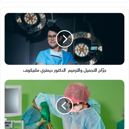
جرّاح
التجميل
والترميم
الدكتور
ديمتري
ملنيكوف
جرّاح التجميل والترميم الدكتور ديمتري ملنيكوف
جراحات
السمنة...
فوائد
أبعد
من
إنقاص
الوزن