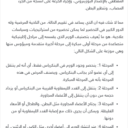
المقطعي بالإصدار البوزيتروني، وإجراء الخزعة على أنسجة من الجزء
المصاب، وتنظير البطن
.
مما لا شك فيه ان الذي يساعد في تقييم الحالة، من الناحية المرضية وله
الدور الكبير في التحضير لما يمكن تحضيره من استراتيجيات وسياسات
علاجية، هو ما يُعرف بتصنيف الورم الذي يقسمه إلى مراحل إكلينيكية
متصاعدة من مرحلة أولى مبكرة إلى مرحلة أخيرة متقدمة وميؤوس منها
وهي موزعة على الشكل التالي
:
المرحلة
1:
ينحصر وجود الورم في البنكرياس فقط، أي أنه لم ينتقل
إلى أي عضو آخر بجانب البنكرياس
.
ويصنف المرض في هذه
المرحلة بأنه في المرحلة المبكرة
.
المرحلة
2:
ينتقل إلى الغدد الليمفاوية القريبة من البنكرياس أو يزداد
حجمه من دون أن ينتقل إلى الأعضاء المجاورة
.
المرحلة
3:
يجتاح الأعضاء المجاورة مثل البطن، والطحال أو الأمعاء
الغليظة
.
ويمكن أن يجري ذلك مع إصابة الغدد الليمفاوية أو من
دونها
.
المرحلة
4:
عند انتشار الورم إلى أعضاء أخرى مثل الكبد، أو الرئتين، أو