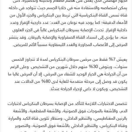
الجهاز الهضمي الذي يعمل على هضم الطعام وتحليله وتحضيره، حتى
يمكن امتصاصه والاستفادة منه في خلايا الجسم حيث تتواجد في داخله
قناة تسمى القناة البنكرياسية التي تربط بين البنكرياس والجزء الأول من
الأمعاء الدقيقة؛ كما يوجد فيه نوعان من الغدد
:
غدد خارجية الإفراز وغدد
داخلية الإفراز
.
تحدث الإصابة بسرطان البنكرياس غالباً في الجزء العلوي
منه، ما يؤدي إلى انسداد القناة الصفراوية والإصابة باليرقان
.
وقد ينتشر
المرض إلى الأعصاب المجاورة والغدد الليمفاوية مسبباً الألم للمريض
.
يعيش
7%
فقط من مرضى سرطان البنكرياس لمدة لا تتجاوز الخمس
سنوات، ويتوفى
30%
منهم خلال شهرين من التشخيص
.
وعلى الرغم
من أن الجراحة هي الخيار الوحيد للشفاء من المرض، إلا أن المرض غالبا ما
يكون قد وصل إلى مرحلة متقدمة للغاية لدى
80%
من الحالات عند
التشخيص، ويكون لا داعي لإجراء الجراحة عندئذ
.
تتضمن الاختبارات اللازمة للتأكد من الإصابة بسرطان البنكرياس اختبارات
الدم، والأشعة بالموجات فوق الصوتية، والأشعة المقطعية، والأشعة
بالرنين المغناطيسي، والتنظير الداخلي، ومنظار تلوين قناة الكبد والمرارة
وقناة البنكرياس، والتنظير الداخلي بالأشعة فوق الصوتية، والتصوير