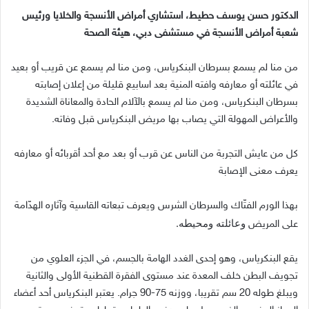
الدكتور حسن يوسف حطيط، استشاري أمراض الأنسجة والخلايا ورئيس
شعبة أمراض الأنسجة في مستشفى دبي، هيئة الصحة
من منا لم يسمع بسرطان البنكرياس، ومن منا لم يسمع عن قريب أو بعيد
في عائلته أو معارفه وافته المنية بعد اسابيع قليلة من إعلان إصابته
بسرطان البنكرياس، ومن منا لم يسمع بالآلام الحادة والمعاناة الشديدة
والأعراض المهولة التي يصاب بها مريض البنكرياس قبل وفاته
.
كل من عايش التجربة من الناس عن قرب أو بعد مع أحد أقربائه أو معارفه
يعرف معنى الإصابة
بهذا الورم الفتّاك والسرطان الشرس ويعرف تبعاته القاسية وآثاره الهدّامة
وعائلته ومحيطه
.
على المريض
يقع البنكرياس، وهو إحدى الغدد الهامة بالجسم، في الجزء العلوي من
تجويف البطن خلف المعدة عند مستوى الفقرة القطنية الأولى والثانية
ويبلغ طوله
20
سم تقريبا، ووزنه
75-90
جرام
.
يعتبر البنكرياس أحد أعضاء