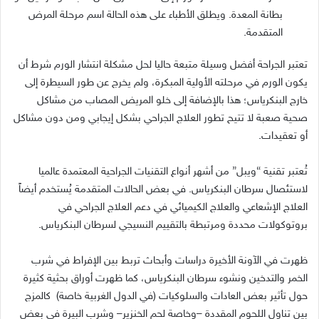
بطانة المعدة
.
ويطلق الأطباء على هذه الحالة اسم مرحلة المرض
المتقدمة
.
تعتبر الجراحة أفضل وسيلة متبعة حاليا لحل مشكلة انتشار الورم شرط أن
يكون الورم في مرحلته الأولية المبكرة، ولم يخرج عن طور السيطرة إلى
خارج البنكرياس؛ هذا بالإضافة إلى خلو المريض المصاب من مشاكل
صحية صعبة لا تتيح تطور العلاج الجراحي بشكل إيجابي ومن دون مشاكل
أو تعقيدات
.
تُعتبر تقنية
“
ويبل
”
من أشهر أنواع التقنيات الجراحية المعتمدة عالميا
لاستئصال سرطان البنكرياس
.
في بعض الحالات المتقدمة يُستخدم أيضاً
العلاج الإشعاعي والعلاج الكيميائي في دعم العلاج الجراحي في
بروتوكولات محددة ومرتبطة بالتقييم النسيجي لسرطان البنكرياس
.
ظهرت في الآونة الأخيرة دراسات وأبحاث تربط بين الإفراط في شرب
الخمر والتدخين ونشوء سرطان البنكرياس، كما ظهرت أوراق بحثية كثيرة
حول تأثير بعض العادات والسلوكيات
(
في الدول الغربية خاصة
)
كالمزج
بين تناول اللحوم المقددة
–
وخاصة لحم الخنزير
–
وشرب البيرة في بعض