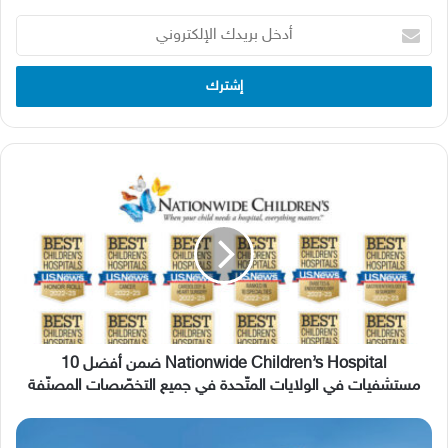
أدخل
بريدك
الإلكتروني
Nationwide
Children’s
Hospital
ضمن
أفضل
10
مستشفيات
في
الولايات
المتّحدة
Nationwide Children’s Hospital ضمن أفضل 10
في
مستشفيات في الولايات المتّحدة في جميع التخصّصات المصنّفة
جميع
التخصّصات
التطوّر
المصنّفة