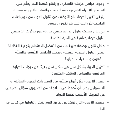
وجود امراض مزمنة كالسكري وارتفاع ضغط الدم يحتّم على
المريض الإلتزام التام بوصفة الطبيب والمتابعة الدورية معه؛ لا
ينبغي تغيير الجرعات او التوقف عن تناول الدواء من دون إعلام
الطبيب لأن العواقب قد تكون وخيمة.
في حال نسيت تناول الدواء، ينبغي تناوله فور تذكّرك؛ لا ينبغي
تناول جرعة إضافية في المرة القادمة.
خلال تناول وصفة طبية ما، من الأفضل الاهتمام بنوعية الغذاء إذ
ينبغي تناول الأغذية الصحية وتجنب الأطعمة الدّسمة والغنيّة
بالدّهون والسعرات الحرارية.
تخزين الدواء بشكل آمن في مكان آمن بعيدًا عن درجات الحرارة
المرتفعة والعوامل المناخية المتغيرة.
بعض الادوية مثل أنواع معيّنة من المضادات الحيوية السائلة او
الانسولين يجب أن تُحفظ في الثلاجة؛ من الضروري سؤال الصيدلي
عن الطريقة الأنسب لحفظ الدواء.
معظم الادوية التي تؤخذ عن طريق الفم ينبغي تناولها مع كوب من
الماء.