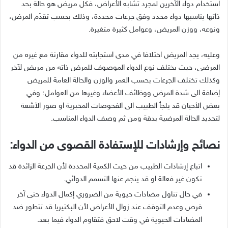
استخدام دواء الآخرين لمجرد تشابه الأعراض، فكل مريض هو حالة بحد
ذاتها يناسبها دواء محدد وفق جرعات محددة، وذلك بحسب تقدّم المرض،
ونوعه، ووزن المريض، وعوامل كثيرة متغيرة.
وعليه، يجد المريض اختلافا في مدى استجابته للدواء مقارنة مع غيره من
المرضى، حيث يختلف نوع الدواء الموصوف للمرض ذاته من مريض لآخر
وكذلك تختلف الجرعات بحسب العمر والوزن والحالة العامة للمريض
إضافة الى شدة المرض ووظائف الأعضاء وغيرها من العوامل؛ وفي
بعض الأحيان قد يلجأ الطبيب الى الفحوصات المخبرية او صور الأشعة
لتحديد الحالة المرضية بدقة ومن ثم وصف الدواء المناسب.
نصائح وإرشادات للإستفادة القصوى من الدواء:
اتباع إرشادات الطبيب من حيث الكمية المحددة لأن الجرعة الزائدة قد
تكون غير فعالة او قد ينجم عنها التسمم الدوائي.
في حال تناول مضادات حيوية من الضروري إكمال الدواء حتى آخر
قرص وعدم التوقف عند زوال الأعراض لأن البكتيريا قد تتطور ضد
المضادات الحيوية في وقت لاحق فتقاوم الدواء فيما بعد.