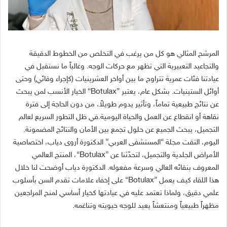
المرشح المثالي هو كل من يرغب في التخلص من الخطوط الدقيقة
والتجاعيد التعبيرية التي تظهر مع حركات الوجه. وغالباً ما نستقبل في
عيادتنا فئات عمرية تتراوح ما بين أواخر العشرينيات (كإجراء وقائي) وحتى
أوائل الستينيات. بشكل عام، يعتبر ”Botulax“ الخيار الأنسب لمن يبحث
عن نتائج طبيعية تماماً، وتأثير يدوم طويلاً، من دون الحاجة إلى فترة
نقاهة أو انقطاع عن العمل والحياة اليومية.في ظل التطور السريع لعالم
التجميل، يبحث الجميع عن حلول تجمع بين الأمان والنتائج المضمونة
.
اليوم، التقت مجلة
“
المستشفى العربي
”
الدكتورة أروى دياب، اختصاصية
الأمراض الجلدية والتجميل، لتحدّثنا عن
”Botulax“
، المنتج العالمي
المعروف بنقائه العالي وسرعة مفعوله
.
الدكتورة دياب أوضحت لنا خلال
هذا اللقاء كيف يعمل
”Botulax“
على إخفاء علامات تقدم السن بأسلوب
علمي دقيق، ولماذا تعتمد عليه في عيادتها كخيار أساسي لمنح المراجعين
مظهراً طبيعياً ومنتعشاً يعيد للوجه حيويته وتناغمه
.