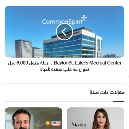
Baylor
St.
Luke’s
Medical
Center…
رحلة
بطول
8,000
ميل
نحو
Baylor St. Luke’s Medical Center… رحلة بطول 8,000 ميل
زراعة
نحو زراعة قلب منقذة للحياة
قلب
منقذة
للحياة
مقالات ذات صلة