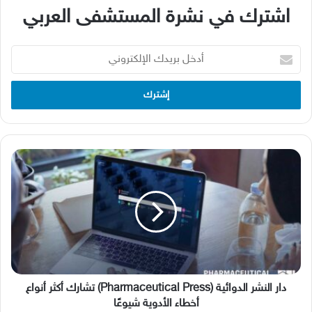
اشترك في نشرة المستشفى العربي
أدخل
بريدك
الإلكتروني
دار
النشر
الدوائية
(Pharmaceutical
Press)
تشارك
أكثر
أنواع
أخطاء
الأدوية
دار النشر الدوائية (Pharmaceutical Press) تشارك أكثر أنواع
شيوعًا
أخطاء الأدوية شيوعًا