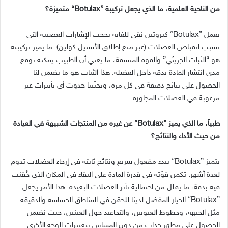
من الناحية العلمية، ما الذي يجعل تركيبة
”Botulax“
متميزة؟
يعمل
”Botulax“
كبروتين نقي للغاية يحجب الإشارات العصبية التي
تسبب انقباض العضلات
(
عبر منع إطلاق الأستيل كولين
).
ما يميز تركيبته
هو
“
الثبات الجزيئي
”
والقوة المتسقة، ما يعني أن الطبيب يمكنه توقع
مدى انتشار المادة بدقة داخل العضلة
.
هذا الثبات هو ما يضمن لنا
الحصول على نتائج دقيقة في كل مرة، ويجنّبنا حدوث أي تأثيرات غير
مرغوبة في العضلات المجاورة
.
طبياً، ما الذي يميز
”Botulax“
عن غيره من المنتجات الشبيهة في العيادة
من حيث الأداء والنتائج؟
يتميز
”Botulax“
ببدء مفعول سريع ونتائج ثابتة في إرخاء العضلات تدوم
لعدة أشهر
.
تكمن قوّته في قدرة المادة على البقاء في المكان الذي حُقنت
فيه بدقة، ما يقلل من احتمالية تأثر العضلات البعيدة
.
هذا الأمر يجعل
”Botulax“
الخيار المفضل لدينا للحقن في المناطق الحساسة والدقيقة
مثل الجبهة، وخطوط العبوس، والتجاعيد حول العينين، حيث نضمن
الحصول على مظهر جذاب من دون المساس بتعبيرات الوجه الأخرى
.