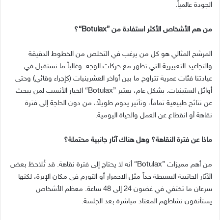
الجودة عالمياً
.
من هم الأشخاص الأكثر استفادة من
”Botulax“
؟
المرشح المثالي هو كل من يرغب في التخلص من الخطوط الدقيقة
والتجاعيد التعبيرية التي تظهر مع حركات الوجه. وغالباً ما نستقبل في
عيادتنا فئات عمرية تتراوح ما بين أواخر العشرينيات (كإجراء وقائي) وحتى
أوائل الستينيات. بشكل عام، يعتبر ”Botulax“ الخيار الأنسب لمن يبحث
عن نتائج طبيعية تماماً، وتأثير يدوم طويلاً، من دون الحاجة إلى فترة
نقاهة أو انقطاع عن العمل والحياة اليومية.
ماذا عن فترة النقاهة؟ وهل هناك آثار جانبية محتملة؟
من أهم مميزات
”Botulax“
أنه لا يحتاج إلى فترة نقاهة
.
قد تُلاحظ بعض
الآثار الجانبية البسيطة جداً مثل الاحمرار أو التورم في مكان الإبرة، لكنها
سرعان ما تختفي في غضون
24
إلى
48
ساعة
.
معظم الأشخاص
يستأنفون نشاطهم المعتاد مباشرة بعد الجلسة
.