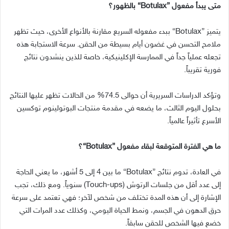
متى يبدأ مفعول
”Botulax“
بالظهور؟
يتميز
”Botulax“
ببدء مفعوله السريع مقارنة بالأنواع الأخرى، حيث تظهر
ملامح التحسن في غضون أيام بسيطة من الحقن
.
سرعة الاستجابة هذه
تجعله عملياً جداً في الممارسة الإكلينيكية، خاصة للذين ينشدون نتائج
فورية تقريباً
.
وتؤكد الدراسات السريرية أن حوالى
74.5%
من الحالات تظهر عليها النتائج
بحلول اليوم الثالث، ما يضعه في مقدمة منتجات البوتولينوم توكسين
الأسرع تأثيراً عالمياً
.
ما هي الفترة المتوقعة لبقاء مفعول
”Botulax“
؟
في العادة، تدوم نتائج
”Botulax“
ما بين
4
إلى
5
أشهر، ما يعني الحاجة
إلى عدد أقل من جلسات الرتوش
(Touch-ups)
سنوياً
.
ومع ذلك، تجب
الإشارة إلى أن هذه المدة تختلف من شخص لآخر؛ فهي تعتمد على سرعة
حرق الدهون في الجسم، ونمط الحياة اليومي، وكذلك عدد المرات التي
خضع فيها الشخص للحقن سابقاً
.