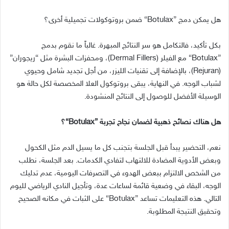
هل يمكن دمج
”Botulax“
ضمن بروتوكولات تجميلية أخرى؟
بكل تأكيد، فالتكامل هو سر النتائج المبهرة
.
غالباً ما نقوم بدمج
”Botulax“
مع الفيلر
(Dermal Fillers)
، ومحفزات البشرة مثل
“
ريجوران
”
(Rejuran)
، بالإضافة إلى تقنيات الليزر، من أجل تجديد شامل وحيوي
لشباب الوجه
.
في النهاية، يبقى بروتوكول العلا المخصصة لكل حالة هو
الوسيلة الأفضل للوصول إلى النتائج المنشودة
.
هل هناك نصائح ذهبية لضمان نجاح تجربة
”Botulax“
؟
نعم، التحضير يبدأ قبل الجلسة بتجنب كل ما يسيل الدم مثل الكحول
وبعض الأدوية المضادة للالتهاب لتفادي الكدمات
.
بعد الجلسة، نطلب
من الشخص الالتزام ببعض الهدوء في التصرفات اليومية، عدم تدليك
الوجه، البقاء في وضعية قائمة لساعات عدة، وتأجيل النادي الرياضي لليوم
التالي
.
هذه التعليمات تساعد
”Botulax“
على الثبات في مكانه الصحيح
وتحقيق النتيجة المطلوبة
.