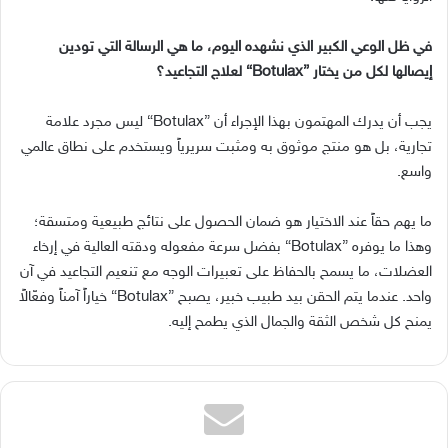
في ظل الوعي الكبير الذي نشهده اليوم، ما هي الرسالة التي تودين
إيصالها لكل من يختار
”Botulax“
لعلاج التجاعيد؟
يجب أن يدرك المهتمون بهذا الإجراء أن
”Botulax“
ليس مجرد علامة
تجارية، بل هو منتج موثوق به ومثبت سريرياً ويستخدم على نطاق عالمي
واسع
.
ما يهم حقاً عند الاختيار هو ضمان الحصول على نتائج طبيعية ومتسقة؛
وهذا ما يوفره
”Botulax“
بفضل سرعة مفعوله ودقته العالية في إرخاء
العضلات، ما يسمح بالحفاظ على تعبيرات الوجه مع تنعيم التجاعيد في آن
واحد
.
عندما يتم الحقن بيد طبيب خبير، يصبح
”Botulax“
خياراً آمناً وفعّالاً
يمنح كل شخص الثقة والجمال الذي يطمح إليه
.