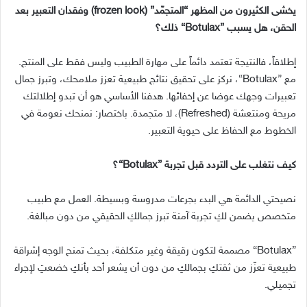
يخشى الكثيرون من المظهر
“
المتجمّد
” (frozen look)
وفقدان التعبير بعد
الحقن، هل يسبب
”Botulax“
ذلك؟
إطلاقاً، فالنتيجة تعتمد دائماً على مهارة الطبيب وليس فقط على المنتج
.
مع
”Botulax“
، نركز على تحقيق نتائج طبيعية تعزز ملامحك، وتبرز جمال
تعبيرات وجهك عوضا عن إخفائها
.
هدفنا الأساسي هو أن تبدو إطلالتك
مريحة ومنتعشة
(Refreshed)
، لا متجمدة
.
باختصار
:
نمنحك نعومة في
الخطوط مع الحفاظ على حيوية التعبير
.
كيف نتغلب على التردد قبل تجربة
”Botulax“
؟
نصيحتي الدائمة هي البدء بجرعات مدروسة وبسيطة
.
العمل مع طبيب
متخصص يضمن لكِ تجربة آمنة تبرز جمالكِ الحقيقي من دون مبالغة
.
”Botulax“
مصممة لتكون رقيقة وغير متكلفة، بحيث تمنح الوجه إشراقة
طبيعية تعزّز من ثقتكِ بجمالكِ من دون أن يشعر أحد بأنكِ خضعتِ لإجراء
تجميلي
.