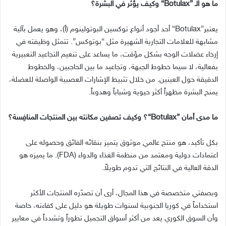
ما هو الـ
”Botulax“
وكيف يؤثر في البشرة؟
يعتبر
”Botulax“
أحد أجود أنواع توكسين البوتولينوم
(
أ
)
، وهو يعمل بآلية
مشابهة للعلامات التجارية الشهيرة مثل
“
بوتوكس
”.
تتمثل وظيفته في
إرخاء عضلات الوجه بشكل مؤقت، ما يساعد على تنعيم التجاعيد التعبيرية
بفعالية، لا سيما خطوط الجبهة، وتجاعيد ما بين الحاجبين، والخطوط
الدقيقة حول العينين
.
من خلال تثبيط الإشارات العصبية الواصلة للعضلة،
يمنح البشرة مظهراً أكثر حيوية وشباباً وهدوءاً
.
ما مدى أمان
”Botulax“
؟ وكيف تصفين مكانته بين المنتجات المنافِسة؟
بكل تأكيد، هو منتج عالمي موثوق يتميز بنقائه الفائق وحصوله على
اعتمادات دولية ومعتمد من منظمة الغذاء والدواء
(FDA).
ما يميزه هو
الدقة العالية في النتائج التي تدوم طويلاً
.
وبصفتي متخصصة في هذا المجال، أرى أن تصدّره المنتجات الأكثر
استخداماً في كوريا الجنوبية لسنوات طويلة هو دليل على كفاءته، خاصة
وأن السوق الكوري يعد من أكثر أسواق التجميل تطوراً وتشدداً في معايير