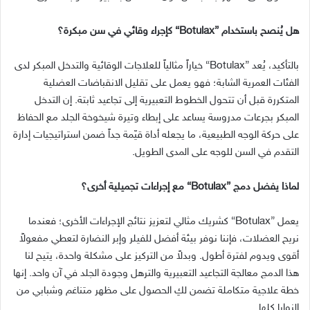
هل يُنصح باستخدام
”Botulax“
كإجراء وقائي في سن مبكرة؟
بالتأكيد، يُعد
”Botulax“
خياراً مثالياً للعلاجات الوقائية والتدخل المبكر لدى
الفئات العمرية الشابة؛ فهو يعمل على تقليل الانقباضات العضلية
المتكررة قبل أن تتحول الخطوط التعبيرية إلى تجاعيد ثابتة
.
إن التدخل
المبكر بجرعات مدروسة يساعد على إبطاء وتيرة شيخوخة الجلد مع الحفاظ
على حركة الوجه الطبيعية، ما يجعله أداة قيّمة جداً ضمن استراتيجيات إدارة
التقدم في السن للوجه على المدى الطويل
.
لماذا يفضل دمج
”Botulax“
مع إجراءات تجميلية أخرى؟
يعمل
”Botulax“
كشريك مثالي لتعزيز نتائج الإجراءات الأخرى؛ فعندما
نريح العضلات، فإننا نوفر بيئة أفضل للفيلر وإبر النضارة لتعطي مفعولاً
أقوى ويدوم لفترة أطول
.
وبدلاً من التركيز على مشكلة واحدة، يتيح لنا
هذا الدمج معالجة التجاعيد التعبيرية والترهل وجودة الجلد في آن واحد
.
إنها
خطة علاجية متكاملة تضمن لكِ الحصول على مظهر متناغم وشبابي من
الزوايا كلها
.