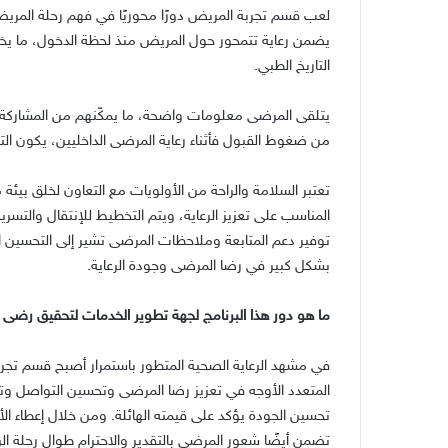
لعب قسم تجربة المريض دورًا محوريًا في فهم رحلة المري
يضمن رعاية تتمحور حول المريض منذ لحظة الدخول، ما يخلق
التاريخ الطبي
.
يتلقى المرضى معلومات واضحة، ما يمكّنهم من المشاركة ف
من ضغوط القبول فأثناء رعاية المرضى الداخليين، يكون ال
تعتبر السلامة والراحة من الأولويات مع التعاون لخلق بيئة م
المناسب على تعزيز الرعاية، ويتم التخطيط للإنتقال والتس
توفير دعم المتابعة وملاحظات المرضى تشير إلى التحسين ا
بشكل كبير في رضا المرضى وجودة الرعاية
.
ما هو دور هذا البرنامج لجهة تطوير الخدمات لتحقيق رضى
في مشهد الرعاية الصحية المتطور باستمرار أصبح قسم تجرب
المتعدد الأوجه في تعزيز رضا المرضى وتحسين التواصل وتوف
تحسين الجودة يؤكد على قيمته الهائلة
.
ومن خلال إعطاء ال
تضمن أيضًا شعور المرضى بالتقدير والاحترام طوال رحلة الر