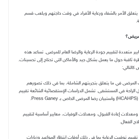
يتعلق الأمر بالشفاء ورعاية الأفراد في وقت حاجتهم ويلعب قسم
ة
.
لمريض؟
 متعددة لتقييم جودة الرعاية والرضا العام للمرضى
.
تساعد هذه
ة ثاقبة حول ما يعمل بشكل جيد والأماكن التي تحتاج إلى تحسينات
.
 كالتالي
:
 المرضى في ما يتعلق بتجربتهم الشاملة، بما في ذلك تصورهم
ل الراحة في المستشفى
.
تشمل الدراسات الإستقصائية الشائعة تقييم
(HCAHPS
واستبيان رضا المرضى الخاص بـ
Press Ganey.
، ومعدلات إعادة القبول، ومعدلات الوفيات، معايير أساسية لتقييم
لاج الفعال
.
تقييم توقيت الرعاية بما في ذلك أوقات انتظار المواعيد وزيارات