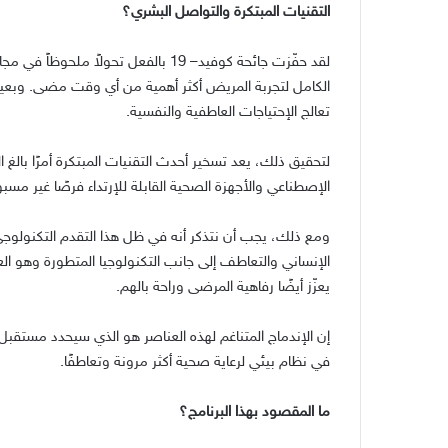
التقنيات المبتكرة والتواصل البشري؟
لقد حفّزت جائحة كوفيد
– 19
بالفعل تحولاً ملحوظاً في مجال
الكامل لتجربة المريض أكثر أهمية من أي وقت مضى
.
وبعيد
تعالج الإحتياجات العاطفية والنفسية
.
لتحقيق ذلك، يعد تسخير أحدث التقنيات المبتكرة أمرًا بالغ ا
الإصطناعي والأجهزة الصحية القابلة للإرتداء فرصًا غير مسب
ومع ذلك، يجب أن نتذكر أنه في ظل هذا التقدم التكنولوجي
الإنساني والتعاطف إلى جانب التكنولوجيا المتطورة وهو ال
يعزّز أيضًا رفاهية المرضى وراحة بالهم
.
إن الإندماج المتناغم لهذه العناصر هو الذي سيحدد مستقبل 
في نظام بيئي لرعاية صحية أكثر مرونة وتعاطفًا
.
ما المقصود بهذا البرنامج؟