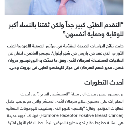
“
التقدم الطبّي كبير جداً ولكن ثقتنا بالنساء أكبر
للوقاية وحماية أنفسهن
”
جاءت نتائج الدراسات الجديدة المقدّمة في مؤتمر الجمعية الأوروبية لطب
الأورام، الذي عقد في باريس في شهر أيلول
/
سبتمبر الماضي، لتعلن عن
العلاجات المستحدثة لسرطان الثدي وفق ما تحدّث به البروفيسور مروان
غصن، مدير قسم السرطان في مركز كليمنصو الطبي في بيروت ودبي
.
أحدث التطورات
بروفيسور غصن تحدث الى مجلة
“
المستشفى العربي
”
عن أحدث
التطورات على مستوى علاج سرطان الثدي المنتشر والتي تم عرضها خلال
فعاليات المؤتمر
.
وقال
: “
بالنسبة للنوع الذي يستجيب للهرمونات النسائية
(Hormone Receptor Positive Breast Cancer)
فهناك أدوية عديدة
هي بمثابة خطوط دفاع نحو مجابهة المرض؛ نبدأ بخط الدفاع الأول لفترة