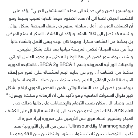
بروفيسور غصن وفي حديثه الى مجلة
“
المستشفى العربي
”
يؤكد على
الكشف المبكر، لافتاً الى أن هذه الخطوة مهمة للغاية لسبب بسيط وهو
أن اكتشاف الورم في أولى مراحله يسهم في شفاء المريضة بشكل نهائي
وبنسبة قد تصل الى
100
بالمئة
.
ويؤكد ان الكشف المبكر لا يمنع المرض
بل يمكّننا من اكتشافه مبكرا، ومهما كان نوعه يبقى الأمل بالشفاء عالياً
جداً في هذه المرحلة لتكمل المريضة حياتها بعد ذلك بشكل طبيعي
.
ويشدد بروفيسور غصن في هذا الإطار انه حتى مع وجود العامل الوراثي
والجينات الوراثية المعروفة باسم
BRCA 1
و
BRCA 2
، فالمتابعة الدورية
تمكّننا من اكتشاف أي ورم في بدايته ليتم استئصاله على الفور مع إعطاء
المريضة العلاج الوقائي اللازم
.
وبعد سنوات من حملات التوعية، يقول
بروفيسور غصن أن عدد النساء اللواتي يقمن بالفحص الدوري ارتفع بشكل
كبير طوال السنوات الماضية وهو تأكيد على ان الرسالة وصلت؛ ويقول
: “
لكننا وصلنا الى مكان بقيت الأرقام والإحصاءات على حالها وذلك حتى
العام
2018
، لذلك نحن ندعو من جديد الى زيادة نسبة الإقبال على الكشف
المبكر وتشجيع النساء فوق سن الأربعين على ضرورة إجراء صورة الـ
Mammograpghy
والـ
Ultrasound”
، حتى في الدول الأوروبية فقد
تغيرت التوصيات من ثلاث سنوات سنويا وابتداءً من سن الـ
45
وهو ما