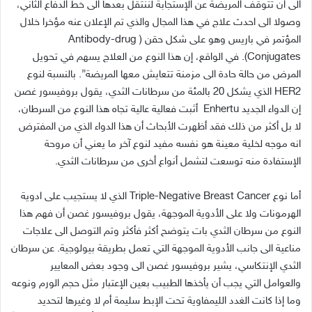
الى ان تتوقف المريضة عن الإستجابة لننتقل بعدها الى خط الدفاع الثاني،
وصولا الى احدث علاج في هذا المجال والذي تم الإعلان عنه مؤخرا خلال
المؤتمر في باريس وهو على شكل حقن
( Antibody-drug
Conjugates).
في الواقع، إن هذا النوع من العلاج يسهم في تحويل
المرض من حالة حادة الى مزمنة تتعايش معها المريضة
”.
بالنسبة لنوع
HER2
الذي يشكل
20
بالمئة من سرطانات الثدي، يقول بروفيسور غصن
إن الدواء الجديد
Enhertu
أثبت فعالية عالية تجاه هذا النوع من السرطان،
لا بل أكثر من ذلك فقد أظهرت الأبحاث أن هذا الدواء الذي من المفترض
انه موجه لخلية معينة هو نفسه مفيد لنوع آخر ما يعني أن مروحة
الإستفادة منه توسعت لتشمل أنواع أخرى من سرطانات الثدي
.
أما نوع
Triple-Negative Breast Cancer
الذي لا يستجيب على ادوية
الهرمونات ولا على الأدوية الموجهة، يقول بروفيسور غصن أن فهم هذا
النوع من سرطان الثدي بات يتوضح أكثر فأكثر وتم التوصل الى علاجات
مناعية الى جانب الأدوية الموجهة التي تعمل بطريقة بيولوجية
.
عن سرطان
الثدي الإنتكاسي، يشير بروفيسور غصن الى وجود بعض المعايير
والعوامل التي يجب أن يأخذها الطبيب بعين الإعتبار مثل حجم الورم ونوعه
وما إذا كانت الغدد الليمفاوية تحت الإبط سليمة أم لا وغيرها لتحديد