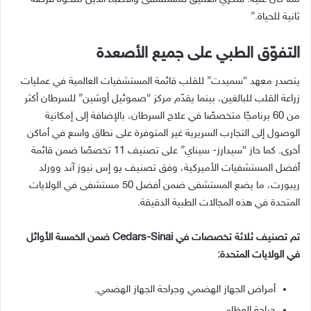
ثانية للحياة.”
التفوّق الطبي على جميع الأصعدة
يتصدر معهد “سميدت” للقلب قائمة المستشفيات العالمية في عمليات
زراعة القلب للبالغين، بينما يقدّم مركز “صموئيل أوشين” للسرطان أكثر
من 60 برنامجًا متخصصًا في علاج السرطان، بالإضافة إلى إمكانية
الوصول إلى التجارب السريرية غير المتوفرة على نطاق واسع في أماكن
أخرى. كما حاز “سيدارز- سيناي” على تصنيف 11 تخصصًا ضمن قائمة
أفضل المستشفيات الأميركية، وفق تصنيف يو إس نيوز آند وورلد
ريبورت، ما يضع المستشفى ضمن أفضل 50 مستشفى في الولايات
المتحدة في هذه المجالات الطبية الدقيقة.
تم تصنيف ثلاثة تخصصات في Cedars-Sinai ضمن الخمسة الأوائل
في الولايات المتحدة:
أمراض الجهاز الهضمي وجراحة الجهاز الهضمي.
جراحة العظام.