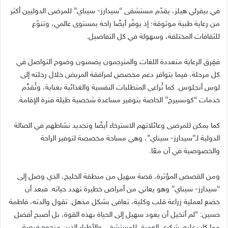
في بيفرلي هيلز، يقدّم مستشفى “سيدارز- سيناي” للمرضى الدوليين أكثر
من رعاية طبية موثوقة؛ إذ يوفّر أيضًا راحة بمستوى عالمي، وتنوّع
للثقافات المختلفة، وسهولة في كل التفاصيل.
ففِرق الرعاية متعددة اللغات والمترجمون يضمنون وضوح التواصل في
كل مرحلة، فيما يتوافر دعم مخصص لمرافقة المريض خلال رحلته إلى
لوس أنجلوس. كما تُراعى المتطلبات النفسية والغذائية بعناية، وتُقدَّم
خدمات “كونسيرج” الخاصة بتوفير مساعدة شخصية طيلة فترة الإقامة.
كما يمكن للمرضى وعائلاتهم الاسترخاء أيضًا وتجديد نشاطهم في الصالة
الدولية لـ”سيدارز- سيناي”، وهي مساحة مخصصة لتوفير الراحة
والخصوصية في آن معًا.
ومن القصص المؤثرة، قصة سهيل من منطقة الخليج، الذي وصل إلى
“سيدارز- سيناي” وهو يعاني من أمراض خطيرة تهدد حياته. فبعد أن
خضع لعملية زراعة قلب وكلية، تعافى بشكل مذهل. تقول والدته، فاطمة
حسين: “لم أتخيل أن يعود سهيل إلى الحياة بهذه القوة، بل أصبح أفضل
مما كان عليه. شكري العميق للمستشفى والأطباء الذين منحوه فرصة