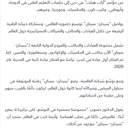
من مؤتمر “أراب هيلث” في دبي إلى جلسات التعليم الطبي في الدوحة،
وأبوظبي، وكيب تاون، والمكسيك، وجورجيا، وغيرهم..
يواصل “سيدارز- سيناي” توسيع حضوره العالمي، ومشاركة خبراته الطبية
الرفيعة من خلال العيادات والمكاتب والشراكات الاستراتيجية حول العالم.
تشمل مجموعة العيادات والمكاتب والفروع الدولية التابعة لـ”سيدارز-
سيناي” الآن مكاتب في المكسيك، والإكوادور، وسنغافورة، والصين. كما
تم افتتاح أول عيادة في لندن، تزامنا مع افتتاح عيادة ثانية في المدينة عام
2026.
ومع توسّع شبكته العالمية، يضع “سيدارز- سيناي” رعايته الموثوقة في
متناول المرضى وشركائه أينما كانوا حول العالم، ليكون دائمًا بالقرب منهم
وعلى مقربة من احتياجاتهم.
يقول الدكتور حسون
: “
مجموعتنا مستمرة في التوسّع، لكن تركيزنا لا يتغير
أبدًا
..
فالمرضى دائمًا في صلب اهتمامنا
.
وأينما كنت في العالم، ستجد أن
“
سيدارز
–
سيناي
”
موجود من أجلك
.