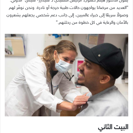
يقول الدكتور هيثم حسون، الرئيس التنفيذي لـ”سيدارز- سيناي” الدولي:
“العديد من مرضانا يواجهون حالات طبية حرجة أو نادرة. ونحن نوفّر لهم
وصولاً سريعًا إلى خبراء عالميين، إلى جانب دعم شخصي يجعلهم يشعرون
بالأمان والرعاية في كل خطوة من رحلتهم.”
البيت الثاني