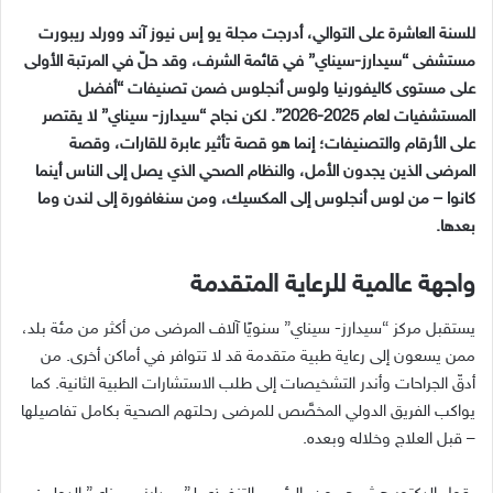
للسنة العاشرة على التوالي، أدرجت مجلة يو إس نيوز آند وورلد ريبورت
مستشفى “سيدارز-سيناي” في قائمة الشرف، وقد حلّ في المرتبة الأولى
على مستوى كاليفورنيا ولوس أنجلوس ضمن تصنيفات “أفضل
المستشفيات لعام 2025-2026”. لكن نجاح “سيدارز- سيناي” لا يقتصر
على الأرقام والتصنيفات؛ إنما هو قصة تأثير عابرة للقارات، وقصة
المرضى الذين يجدون الأمل، والنظام الصحي الذي يصل إلى الناس أينما
كانوا – من لوس أنجلوس إلى المكسيك، ومن سنغافورة إلى لندن وما
بعدها.
واجهة عالمية للرعاية المتقدمة
يستقبل مركز “سيدارز- سيناي” سنويًا آلاف المرضى من أكثر من مئة بلد،
ممن يسعون إلى رعاية طبية متقدمة قد لا تتوافر في أماكن أخرى. من
أدقّ الجراحات وأندر التشخيصات إلى طلب الاستشارات الطبية الثانية. كما
يواكب الفريق الدولي المخصَّص للمرضى رحلتهم الصحية بكامل تفاصيلها
– قبل العلاج وخلاله وبعده.