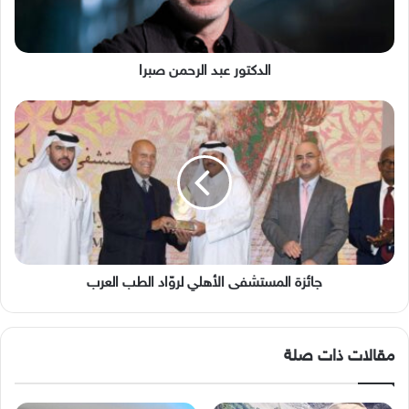
الدكتور عبد الرحمن صبرا
جائزة
المستشفى
الأهلي
لروّاد
الطب
العرب
جائزة المستشفى الأهلي لروّاد الطب العرب
مقالات ذات صلة