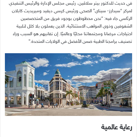
في حديث للدكتور بيتر سلاڤين، رئيس مجلس الإدارة والرئيس التنفيذي
لمركز “سيدارز- سيناي” الصحي ورئيس كرسي ديفيد وميريديث كابلان
الرئاسي جاء فيه: “نحن محظوظون بوجود فريق من المتخصصين
الشغوفين وذوي المواهب الاستثنائية، الذين يعملون بلا كلل لتلبية
احتياجات مرضانا ومجتمعاتنا محليًا وعالميًا. إن تفانيهم هو السبب وراء
تصنيف برامجنا الطبية ضمن الأفضل في الولايات المتحدة.”
رعاية عالمية