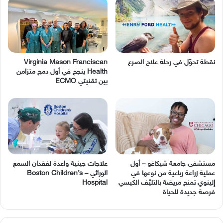
نقطة تحوّل في رحلة علاج الصرع
Virginia Mason Franciscan
Health ينجح في أول دمج متزامن
بين تقنيتي ECMO
مستشفى جامعة شيكاغو – أول
عملية زراعة رباعية من نوعها في
‬الوراثي – Boston Children’s
إلينوي تمنح مريضة بالتليّف الكيسي
Hospital
فرصة جديدة للحياة