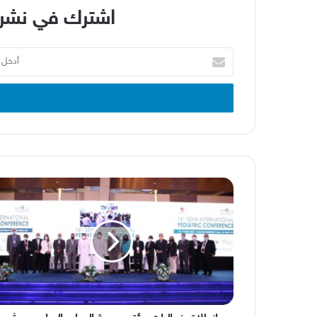
اشترك في نشرة
أدخل
بريدك
الإلكتروني
انطلاق
فعاليات
مؤتمر
صحة
الدولي
السادس
عشر
لطب
الأطفال