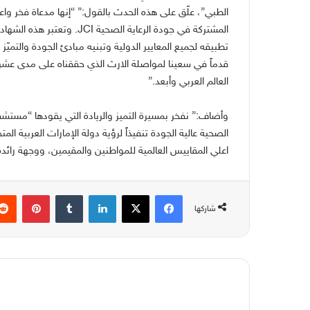
الطبي”، علّق على هذه الحدث بالقول:” “إنها مدعاة فخر واعت
المشتركة في جودة الرعاية الصح
تطبيقه لجميع المعايير الدولية وتبنيه مبادئ الجودة والتميّز و
قدماً في سعينا لمواصلة الارث الذي حققناه على مدى عشر
العالم العربي وأبعد.”
وأضاف:” نفخر بمسيرة التميز والريادة التي يقودها “مست
الصحية عالية الجودة تنفيذاً لرؤية دولة الإمارات العربية 
اعلي المقاييس العالمية للمواطنين والمقيمين، ووجهة رائدة
فيسبوك
‫X
لينكدإن
بينتير
شاركها