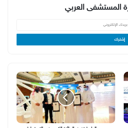
 المستشفى العربي
حمد
الطبية
تفوز
بالجائزة
الكبرى
في
الاستجابة
الوبائية
من