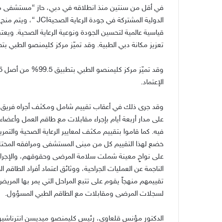
في أقل من سنتين منذ انطلاقه في دبي، حاز “مستشفى مركز
الدولية المشتركة في 
قياسية عالمية لتحسين الجودة ونوعية الرعاية الصحية. ويعت
تعزيز مكانة دبي الطبية. وقد تميّز مركز كليمنصو الطبي بتط
الإعتماد.
وقد جرى ذلك في أعقاب تقييم شامل ومكثف أجراه فريق من 
على مدار أربعة أيام بإجراء مقابلات مع طاقم العمل وأعضا
فيه. كما قاموا بتقييم مكثف لمعايير الرعاية الصحية والتم
خضع لهذا التقييم كل من مبنى المستشفى ومرافقه المختلف
على نواحٍ معينة شملت سلامة المرضى وحقوقهم، والإجراء
الناجمة عن العمليات الجراحية، ووثائق اعتماد أفراد الطاقم 
تقييمهم منهجاً يقوم على تتبع المراحل التي يمر بها الم
لسجلات المرضى ومقابلات مع الطاقم الطبي المسؤول.
الدكتور مؤنس قلعاوي، رئيس كليمنصو ميديسن انترناشيو