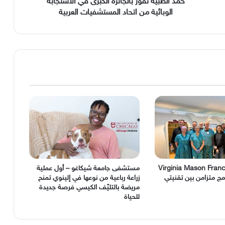
اتحاد
حمد الطبية تفوز بالجائزة الكبرى في الاستجابة
المستشفيات
الوبائية من اتحاد المستشفيات العربية
العربية
Virginia Mason Fran
مستشفى جامعة شيكاغو – أول عملية
ج متزامن بين تقنيتي
زراعة رباعية من نوعها في إلينوي تمنح
مريضة بالتليّف الكيسي فرصة جديدة
للحياة