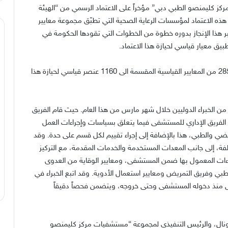
 كليمنصو الطبي دبي” مؤخراً على الاعتماد الرسمي من “الهيئة
جودة الرعاية الصحيةJCI “، ويتم منح هذه الاعتماد لمؤسسات الرعاية الصحية التي تطبّق مجموعة معايير
بر هذا الإنجاز بدوره خطوة من الخطوات التي تقودها الحكومة في
بيق معيار قياسي لحيازة هذا الاعتماد.
وقد تميّز مركز كليمنصو الطبي بتطبيق 99.5% من أصل 285 من المعايير القياسية المقسمة الى 1160 عنصر قياسي لحيازة هذا
الخبراء الدوليين خلال شهر مارس من هذا العام. حيث قام الفريق
ء الفريق الإداري للمستشفى فيما يتعلق بسياسات وإجراءات العمل
ريضي والطبي، هذا بالإضافة إلى إجراء تقييم لكل قسم على حدة. وقد
ة، إلى جانب المعدات المستخدمة والخدمات المقدمة، مع التركيز
ات المعمول بها ضمن المستشفى، ومعايير الوقاية من العدوى
الطبي وفريق التمريض ومعايير استعمال الأدوية. وقد اتبع الخبراء في
ريض منذ دخوله المستشفى وحتى خروجه، ويتضمن فحصاً دقيقاً
نال، والرئيس التنفيذي لمجموعة “مستشفيات مركز كليمنصو