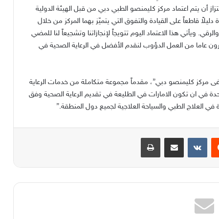
زاز أن يتم اعتماد مركز كليمنصو الطبي دبي من قبل الهيئة الدولية
ية JCI. وتعتبر هذه الشهادة دليلاً قاطعاً على القيادة والتفوق التي يتميّز بهما المركز من خلال
الرقي. ويأتي هذا الاعتماد اليوم تتويجاً لإنجازاتنا وتشجيعاً لنا للمضي
ون عاما من العمل الدؤوب لنقدم الأفضل في الرعاية الصحية في
شفى مركز كليمنصو دبي”، مقدماً مجموعة متكاملة من خدمات الرعاية
المتحدة في ان تكون الامارات في الطليعة في تقديم الرعاية الصحية وفق
 في العلاج الطبي والسياحة العلاجية لجميع دول المنطقة.”
يست
مشاركة عبر البريد
طباعة