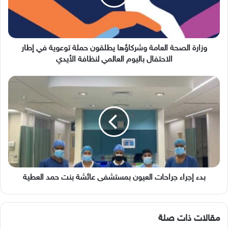
حملة
توعوية
في
إطار
الاحتفال
وزارة الصحة العامة وشركاؤها يطلقون حملة توعوية في إطار
باليوم
الاحتفال باليوم العالمي لنظافة الأيدي
العالمي
لنظافة
بدء
الأيدي
إجراء
جراحات
العيون
بمستشفى
عائشة
بنت
حمد
العطية
بدء إجراء جراحات العيون بمستشفى عائشة بنت حمد العطية
مقالات ذات صلة