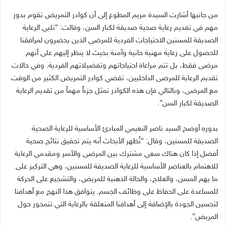
من جانبها أشارت السيدة مريم المطوع إلى أن كوادر التمريض تقوم بدور
مهم في تقديم رعاية صحية صديقة لكبار السن، وقالت
: “
تلبي الرعاية
الصديقة للمسنين الاحتياجات الفردية للمرضى الذين يحضرون لمرافقنا
للحصول على رعاية مهنية حانية وآمنة بحيث لا ينظر إليهم على أنهم
مرضى فقط، بل تتم مراعاة احتياجاتهم وتفضيلاتهم الفردية
.
وفي حالات
تقديم الرعاية للمرضى الداخليين، تقضي كوادر التمريض الكثير من الوقت
مع المرضى، وبالتالي فإن هذه الكوادر تمثل جزءاً مهماً من تقديم الرعاية
الصديقة لكبار السن
”.
بدوره أوضح السيد ناصر النعيمي المبادئ الأساسية للرعاية الصحية
الصديقة للمسنين، وقال
: “
تُظهر الأبحاث أنه يتم تحقيق نتائج صحية
أفضل إذا كان هناك سعي مشترك بين المرضى والأسر ومقدمي الرعاية
للاهتمام بالعناصر الأساسية للرعاية الصديقة للمسنين، وهي التركيز على
ما يهم المسن، والعلاج، والحالة الذهنية للمريض، والتشجيع على الحركة
للمساعدة على الحفاظ على وظائف الجسم
.
يتوافق هذا النهج مع أهدافنا
لتحسين الجودة بالإضافة إلى أهدافنا المتعلقة بالرعاية التي تتمحور حول
المريض
”.