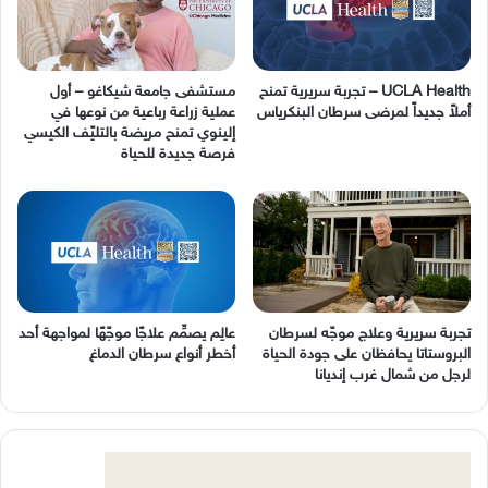
UCLA Health – تجربة سريرية تمنح
مستشفى جامعة شيكاغو – أول
أملاً جديداً لمرضى سرطان البنكرياس
عملية زراعة رباعية من نوعها في
إلينوي تمنح مريضة بالتليّف الكيسي
فرصة جديدة للحياة
تجربة سريرية وعلاج موجّه لسرطان
عالِم يصمِّم علاجًا موجّهًا لمواجهة أحد
البروستاتا يحافظان على جودة الحياة
أخطر أنواع سرطان الدماغ
لرجل من شمال غرب إنديانا