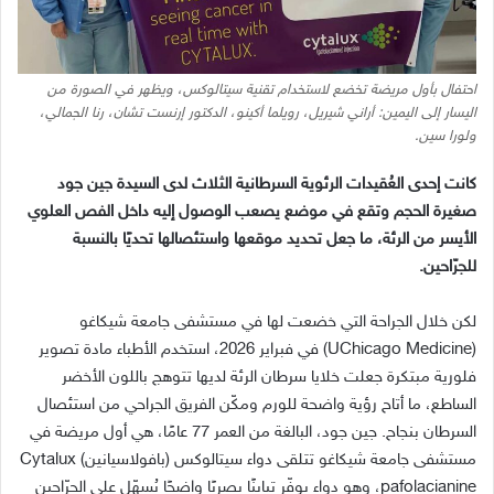
احتفال بأول مريضة تخضع لاستخدام تقنية سيتالوكس، ويظهر في الصورة من
اليسار إلى اليمين: أراني شيريل، رويلما أكينو، الدكتور إرنست تشان، رنا الجمالي،
ولورا سين.
كانت إحدى العُقيدات الرئوية السرطانية الثلاث لدى السيدة جين جود
صغيرة الحجم وتقع في موضع يصعب الوصول إليه داخل الفص العلوي
الأيسر من الرئة، ما جعل تحديد موقعها واستئصالها تحديًا بالنسبة
للجرّاحين
.
لكن خلال الجراحة التي خضعت لها في مستشفى جامعة شيكاغو
(UChicago Medicine)
في فبراير
2026
، استخدم الأطباء مادة تصوير
فلورية مبتكرة جعلت خلايا سرطان الرئة لديها تتوهج باللون الأخضر
الساطع، ما أتاح رؤية واضحة للورم ومكّن الفريق الجراحي من استئصال
السرطان بنجاح
.
جين جود، البالغة من العمر
77
عامًا، هي أول مريضة في
مستشفى جامعة شيكاغو تتلقى دواء سيتالوكس
(
بافولاسيانين
) Cytalux
pafolacianine
، وهو دواء يوفّر تباينًا بصريًا واضحًا يُسهّل على الجرّاحين