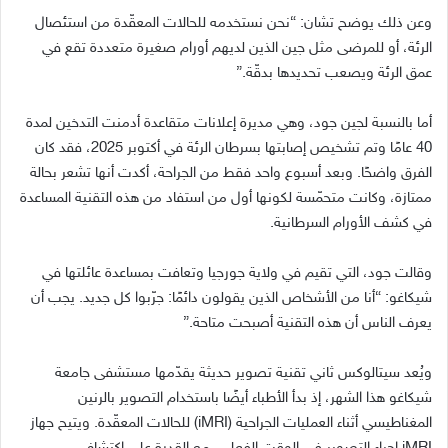
وعن ذلك يوضح تشان
: “
نحن نستخدمه للحالات المعقّدة من استئصال
الرئة، أو للمرضى مثل جين الذين لديهم أورام صغيرة متعددة تقع في
عمق الرئة ويصعب تحديدها بدقّة
.”
أما بالنسبة لجين جود، وهي مديرة إعلانات متقاعدة أدمنت التدخين لمدة
40
عامًا وتم تشخيص إصابتها بسرطان الرئة في أكتوبر
2025
، فقد كان
الفرق واضحًا
.
وبعد أسبوع واحد فقط من الجراحة، أكدت أنها تشعر بحالة
ممتازة، وكانت متحمّسة لكونها أول من استفاد من هذه التقنية المساعدة
في كشف الأورام السرطانية
.
وقالت جود، التي تقيم في ولاية جورجيا وتعافت بمساعدة عائلتها في
شيكاغو
: “
أنا من الأشخاص الذين يقولون دائمًا
:
جرّبوا كل جديد
.
يجب أن
يعرف الناس أن هذه التقنية أصبحت متاحة
.”
ويُعد سيتالوكس ثاني تقنية تصوير حديثة يقدّمها مستشفى جامعة
شيكاغو هذا الشهر، إذ بدأ الأطباء أيضًا باستخدام التصوير بالرنين
المغناطيسي أثناء العمليات الجراحية
(iMRI)
للحالات المعقّدة
.
ويتيح جهاز