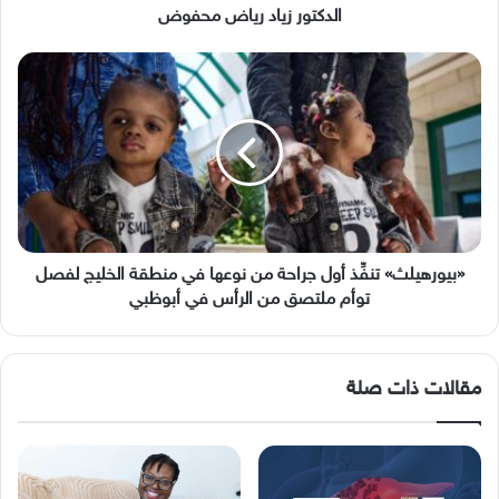
الدكتور زياد رياض محفوض
«بيورهيلث»
تنفِّذ
أول
جراحة
من
نوعها
في
منطقة
الخليج
لفصل
«بيورهيلث» تنفِّذ أول جراحة من نوعها في منطقة الخليج لفصل
توأم
توأم ملتصق من الرأس في أبوظبي
ملتصق
من
الرأس
مقالات ذات صلة
في
أبوظبي