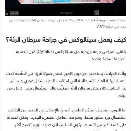
مادة تصوير فلورية تُظهر الخلايا السرطانية خلال جراحة سرطان الرئة للمريضة جين
جود في فبراير 2026
كيف يعمل سيتالوكس في جراحة سرطان الرئة؟
يتلقى المرضى جرعة وريدية من سيتالوكس
(Cytalux)
قبل العملية
الجراحية بساعة واحدة
.
وأثناء الجراحة، يستخدم الجرّاحون كاميرا تصدر ضوءًا قريبًا من الأشعة تحت
الحمراء لرؤية الخلايا السرطانية التي امتصّت الدواء بشكل فوري ومباشر
.
في السابق، كان علاج سرطان الرئة يتطلّب غالبًا استئصال فص كامل من
الرئة
.
أما اليوم، وبفضل التقدّم العلمي، أصبح بالإمكان في العديد من الحالات
استئصال جزء صغير فقط
.
ومع هذا العامل المضيء الجديد، يمكن الحفاظ
على كمية أكبر من النسيج الرئوي السليم، لأن حدود الورم تصبح أكثر