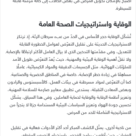
أصبح بالإمكان تحويل المرض في بعض الحالات إلى حالة مزمنة قابلة
للسيطرة.
الوقاية واستراتيجيات الصحة العامة
تُشكّل الوقاية حجر الأساس في الحدّ من عبء سرطان الرئة، إذ ترتكز
الاستراتيجيات الحديثة على تقليل التعرّض لعوامل الخطورة القابلة
للتعديل، وفي مقدّمتها التدخين الذي لا يزال العامل الأكثر ارتباطًا بالإصابة.
ولا تقلّ أهمية الوقاية البيئية والمهنية، حيث يُعدّ التعرّض طويل الأمد
للملوّثات الهوائية، مثل الجسيمات الدقيقة والمواد الكيميائية، عاملًا
مساهِمًا في زيادة خطر الإصابة، خاصة في المناطق الحضرية والصناعية.
كما أن التعرّض لمواد مسرطنة في بيئات العمل، كالأسبستوس والرادون
وبعض المعادن الثقيلة، يستدعي تطبيق معايير صارمة للسلامة المهنية،
وتعزيز أنظمة الرقابة والوقاية لحماية العاملين. وفي هذا السياق، يشكّل
تحسين جودة الهواء وتعزيز السياسات البيئية المستدامة جزءًا لا يتجزأ من
الاستراتيجية الشاملة للحد من المرض.
من ناحية أخرى، يمثّل الكشف المبكر أحد أكثر الأدوات فعالية في تقليل
الوفيات، حيث أظهرت برامج الفحص باستخدام التصوير المقطعي