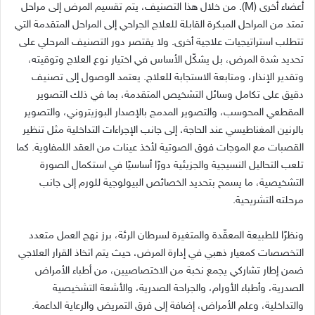
أعضاء أخرى (M). من خلال هذا التصنيف، يتم تقسيم المرض إلى مراحل
تمتد من المراحل المبكرة القابلة للعلاج الجراحي إلى المراحل المتقدمة التي
تتطلب استراتيجيات علاجية أخرى. ولا يقتصر دور التصنيف المرحلي على
تحديد شدة المرض، بل يشكّل الأساس في اختيار نوع العلاج وتوقيته،
وتقدير الإنذار، ومتابعة الاستجابة للعلاج. يعتمد الوصول إلى تصنيف
دقيق على تكامل وسائل التشخيص المتقدمة، بما في ذلك التصوير
المقطعي المحوسب، والتصوير المدمج بالإصدار البوزيتروني، والتصوير
بالرنين المغناطيسي عند الحاجة، إلى جانب الإجراءات التداخلية مثل تنظير
القصبات مع الموجات فوق الصوتية لأخذ عينات من العقد اللمفاوية. كما
تلعب التحاليل النسيجية والجزيئية دورًا أساسيًا في استكمال الصورة
التشخيصية، ما يسمح بتحديد الخصائص البيولوجية للورم إلى جانب
مرحلته التشريحية.
ونظرًا للطبيعة المعقّدة والمتغيرة لسرطان الرئة، برز نهج العمل متعدد
التخصصات كمعيار ذهبي في إدارة المرض، حيث يتم اتخاذ القرار العلاجي
ضمن إطار تشاركي يجمع نخبة من الاختصاصيين، من أطباء الأمراض
الصدرية، وأطباء الأورام، والجراحة الصدرية، والأشعة التشخيصية
والتداخلية، وعلم الأمراض، إضافة إلى فرق التمريض والرعاية الداعمة.