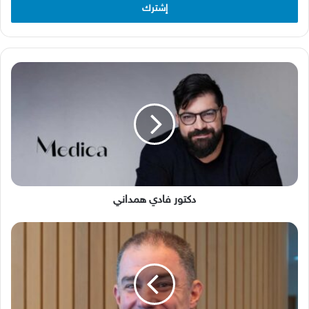
دكتور
فادي
همداني
دكتور فادي همداني
من
الوعي
إلى
الدمج:
كيف
يبدو