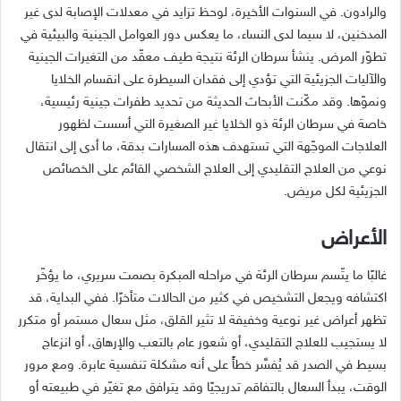
والرادون. في السنوات الأخيرة، لوحظ تزايد في معدلات الإصابة لدى غير
المدخنين، لا سيما لدى النساء، ما يعكس دور العوامل الجينية والبيئية في
تطوّر المرض. ينشأ سرطان الرئة نتيجة طيف معقّد من التغيرات الجينية
والآليات الجزيئية التي تؤدي إلى فقدان السيطرة على انقسام الخلايا
ونموّها. وقد مكّنت الأبحاث الحديثة من تحديد طفرات جينية رئيسية،
خاصة في سرطان الرئة ذو الخلايا غير الصغيرة التي أسست لظهور
العلاجات الموجّهة التي تستهدف هذه المسارات بدقة، ما أدى إلى انتقال
نوعي من العلاج التقليدي إلى العلاج الشخصي القائم على الخصائص
الجزيئية لكل مريض.
الأعراض
غالبًا ما يتّسم سرطان الرئة في مراحله المبكرة بصمت سريري، ما يؤخّر
اكتشافه ويجعل التشخيص في كثير من الحالات متأخرًا. ففي البداية، قد
تظهر أعراض غير نوعية وخفيفة لا تثير القلق، مثل سعال مستمر أو متكرر
لا يستجيب للعلاج التقليدي، أو شعور عام بالتعب والإرهاق، أو انزعاج
بسيط في الصدر قد يُفسَّر خطأً على أنه مشكلة تنفسية عابرة. ومع مرور
الوقت، يبدأ السعال بالتفاقم تدريجيًا وقد يترافق مع تغيّر في طبيعته أو