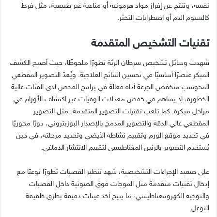
نفسه، وتنتج عن إفراز مواد هرمونية أو مناعية غير طبيعية، مثل فرط
كالسيوم الدم أو اضطرابات التخثر.
تقنيات التشخيص المتقدمة
شهدت وسائل تشخيص سرطان الرئة تطورًا ملحوظًا، حيث أصبح الكشف
المبكر عنصرًا أساسيًا في تحسين النتائج العلاجية. ويُعدّ التصوير المقطعي
المحوسب منخفض الجرعة أداة فعالة في برامج الفحص لدى الفئات عالية
الخطورة، إذ يساهم في خفض معدلات الوفيات عبر اكتشاف الأورام في
مراحل مبكرة. كما تلعب تقنيات التصوير المتقدمة، مثل التصوير
المقطعي عالي الدقة والتصوير المدمج بالإصدار البوزيتروني، دورًا محوريًا
في تحديد موقع الورم وتقييم نشاطه الأيضي وتحديد مرحلته، في حين
يُستخدم التصوير بالرنين المغناطيسي لتقييم الانتشار الدماغي.
على صعيد الإجراءات التشخيصية، شهد تنظير القصبات تطورًا نوعيًا مع
إدخال تقنيات متقدمة مثل الموجات فوق الصوتية داخل القصبات
والتوجيه الكهرومغناطيسي، ما يتيح أخذ عينات دقيقة بطرق طفيفة
التوغل.