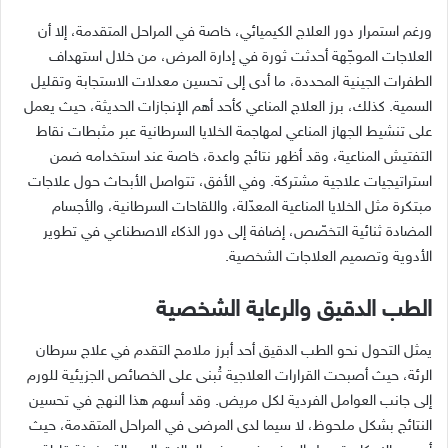
ورغم استمرار دور العلاج الكيميائي، خاصة في المراحل المتقدمة، إلا أن
العلاجات الموجّهة أحدثت ثورة في إدارة المرض، من خلال استهداف
الطفرات الجينية المحددة، ما أدى إلى تحسين معدلات الاستجابة وتقليل
السمية. كذلك، برز العلاج المناعي كأحد أهم الإنجازات الحديثة، حيث يعمل
على تنشيط الجهاز المناعي لمهاجمة الخلايا السرطانية عبر مثبطات نقاط
التفتيش المناعية، وقد أظهر نتائج واعدة، خاصة عند استخدامه ضمن
استراتيجيات علاجية مشتركة. وفي الأفق، تتواصل الأبحاث حول علاجات
مبتكرة مثل الخلايا المناعية المعدّلة، واللقاحات السرطانية، والأجسام
المضادة ثنائية التخصّص، إضافة إلى دور الذكاء الاصطناعي في تطوير
الأدوية وتصميم العلاجات الشخصية.
الطب الدقيق والرعاية الشخصية
يمثل التحول نحو الطب الدقيق أحد أبرز ملامح التقدم في علاج سرطان
الرئة، حيث أصبحت القرارات العلاجية تُبنى على الخصائص الجزيئية للورم
إلى جانب العوامل الفردية لكل مريض. وقد أسهم هذا النهج في تحسين
النتائج بشكل ملحوظ، لا سيما لدى المرضى في المراحل المتقدمة، حيث