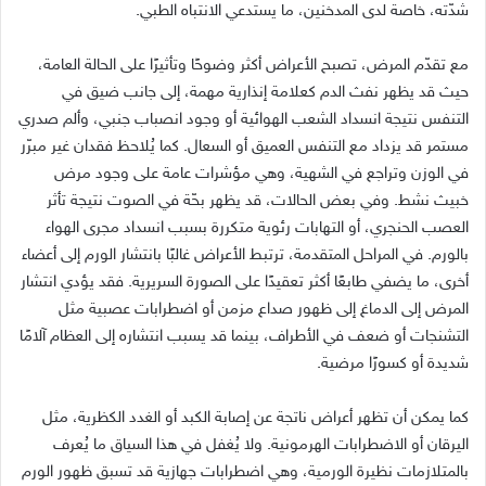
شدّته، خاصة لدى المدخنين، ما يستدعي الانتباه الطبي.
مع تقدّم المرض، تصبح الأعراض أكثر وضوحًا وتأثيرًا على الحالة العامة،
حيث قد يظهر نفث الدم كعلامة إنذارية مهمة، إلى جانب ضيق في
التنفس نتيجة انسداد الشعب الهوائية أو وجود انصباب جنبي، وألم صدري
مستمر قد يزداد مع التنفس العميق أو السعال. كما يُلاحظ فقدان غير مبرّر
في الوزن وتراجع في الشهية، وهي مؤشرات عامة على وجود مرض
خبيث نشط. وفي بعض الحالات، قد يظهر بحّة في الصوت نتيجة تأثر
العصب الحنجري، أو التهابات رئوية متكررة بسبب انسداد مجرى الهواء
بالورم. في المراحل المتقدمة، ترتبط الأعراض غالبًا بانتشار الورم إلى أعضاء
أخرى، ما يضفي طابعًا أكثر تعقيدًا على الصورة السريرية. فقد يؤدي انتشار
المرض إلى الدماغ إلى ظهور صداع مزمن أو اضطرابات عصبية مثل
التشنجات أو ضعف في الأطراف، بينما قد يسبب انتشاره إلى العظام آلامًا
شديدة أو كسورًا مرضية.
كما يمكن أن تظهر أعراض ناتجة عن إصابة الكبد أو الغدد الكظرية، مثل
اليرقان أو الاضطرابات الهرمونية. ولا يُغفل في هذا السياق ما يُعرف
بالمتلازمات نظيرة الورمية، وهي اضطرابات جهازية قد تسبق ظهور الورم