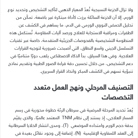
ولا تزال الخزعة النسيجية تُعدّ المعيار الذهبي لتأكيد التشخيص وتحديد نوع
الورم، إلا أن الخزعة السائلة برزت كأداة مبتكرة غير باضعة، تمكّن من
تحليل الحمض النووي الورمي في الدم، ما يساهم في الكشف عن
الطفرات ومراقبة الاستجابة للعلاج ورصد آليات المقاومة. تُستكمل هذه
المنظومة التشخيصية بالفحوصات الجزيئية المتقدمة، خاصة عبر تقنيات
التسلسل الجيني واسع النطاق، التي أصبحت ضرورية لتوجيه القرارات
العلاجية. وفي هذا السياق، بدأ الذكاء الاصطناعي يلعب دورًا متناميًا في
دعم التشخيص، من خلال تحسين دقة قراءة الصور الطبية وتقديم نماذج
تنبؤية تسهم في الكشف المبكر واتخاذ القرار السريري.
التصنيف المرحلي ونهج العمل متعدد
التخصصات
يُعدّ تحديد المرحلة المرضية في سرطان الرئة خطوة محورية في رسم
المسار العلاجي، إذ يستند إلى نظام TNM
المعتمد عالميًا، والذي يقيّم
بدقة حجم الورم وامتداده الموضعي
(T)، ومدى انتشار الخلايا السرطانية
إلى العقد اللمفاوية الإقليمية
(N)، إضافة إلى وجود نقائل بعيدة في