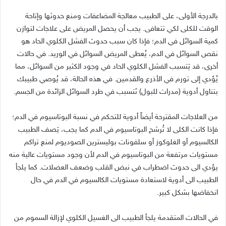
بالدرجة الأولى، على الطبيب معالجة المضاعفات ومنع حدوثها وإتاحة
الوقت للكلى لكي تتعافى
.
يجب أن يحصل المريض على علاجات لتوازن
كمية السوائل في الدم؛ فإذا كان سبب حدوث الفشل الكلوي الحاد هو
نقص السوائل في الدم، يُعطى المريض السوائل في الوريد
.
في حالات
أخرى، قد يَتسبب الفشل الكلوي الحاد في وجود الكثير من السوائل، مما
يُؤدي إلى تورم في الأذرع والقدمين
.
في هذه الحالة، قد يُوصي طبيبك
بتناول أدوية
(
مدرات للبول
)
تَتسبب في طرد السوائل الزائدة من الجسم
.
من العلاجات المقترحة أيضاً أدوية للتحكم في نسبة البوتاسيوم في الدم؛
فإذا كانت الكلى لا تُرشح البوتاسيوم في الدم كما يجب، يَصف الطبيب
الكالسيوم أو الغلوكوز أو سلفونات بوليسترين الصوديوم لمنع تراكم
مستويات مرتفعة من البوتاسيوم في الدم لأن وجود مستويات عالية منه
يؤدي الى حدوث اضطراب في نبض القلب وضعف العضلات
.
كما يلجأ
الطبيب الى أدوية لاستعادة مستويات الكالسيوم في الدم في حال
انخفاضها بشكل كبير
.
في الحالات المتقدمة يلجأ الطبيب الى الغسيل الكلوي لإزالة السموم من