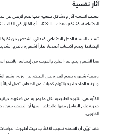
آثار نفسية
تسبب السمنة آثار ومشاكل نفسية منها عدم الرضى عن شكل
الاجتماعية، فترتفع معدلات الاكتئاب أو القلق في الغالب ن
تسبب السمنة الخجل الاجتماعي فيعاني الشخص من نظرة الآ
الإختلاط وعدم اكتساب أصدقاء نظراً لشعوره بالحرج الشديد.
هذا الشعور ينتج عنه القلق والخوف من إحساسه بالخطر الم
ونتيجة شعوره بعدم القدرة على التحكم في وزنه، يشعر ال
والرغبة الملحّة لديه بالتهام كميات من الطعام، تصل أحياناً
الكآبة هي النتيجة الطبيعية لكل ما يمر به من ضغوط حياتي
قدرته على التعامل معها والتخلص منها أو التكيف معها، ف
الخارجي.
فقد تبيّن أن السمنة تسبب الاكتئاب حيث أظهرت الدراسات 