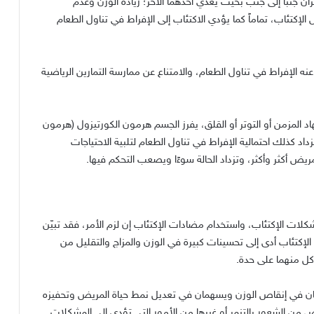
ران جنباً إلى جنب بحيث يغذي أحدهما الآخر؛ زيادة الوزن وعدم
الإكتئاب، تماماً كما يؤدي الاكتئاب إلى الإفراط في تناول الطعام
ه الإفراط في تناول الطعام، والامتناع عن ممارسة التمارين الرياضية
لمزمن أو التوتر أو القلق، يفرز الجسم هرمون الكورتيزول (هرمون
اد كذلك احتمالية الإفراط في تناول الطعام لتلبية الاحتياجات
لمريض أكثر وأكثر، وتزداد الحالة سوءًا ويصعب التحكم فيها.
كلات الإكتئاب، واستخدام مضادات الإكتئاب إن لزم الأمر، فقد تبيّن
الإكتئاب أدى إلى تحسينات كبيرة في الوزن والمزاج والتقليل من
كل منهما على حدة.
يان في إنقاص الوزن ويسهمان في تعديل نمط حياة المريض وتحفيزه
من الشعور بالتنمر أو غيرها من الأمور التي تؤدي إلى المشكلات