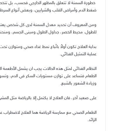
خطورة السمنة لا تتعلق بالمظهر الخارجي فحسب، بل تتخطى 
ضغط الدم وأمراض القلب والشرايين، وبعض أنواع السرطا
للطول، محيط الخصر، جداول الطول ومبنى الجسم، ومنحنيا
بداية العلاج تكون أولاً باتّباع نمط غذاء صحي ومتوازن ت
عملية التمثيل الغذائي.
النظام الغذائي لمثل هذه الحالات يجب ان يشمل الأطعمة ال
الطعام فتساعد على توازن مستويات السكر في الدم، وتسه
وزيادة الشعور بالشبع.
على صعيد آخر، فان العلاج لا يكتمل إلا بالرياضة مثل الم
الطعام الصحي مع ممارسة الرياضة هما العلاج لاضطراب عملي
الزائد.