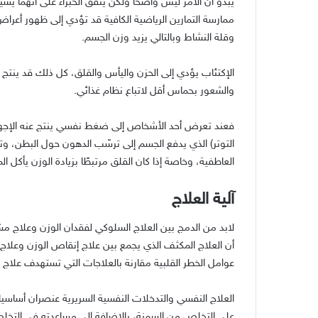
يبدو أن الأمر ليس واضحاً ولكن يتفق الخبراء على أنهما يسي
ممارسة التمارين الرياضية الكافية قد تؤدي إلى ظهور أعراض 
وقلة النشاط وبالتالي يزيد وزن الجسم.
الإكتئاب يؤدي إلى الحزن واليأس والقلق، كل ذلك قد ينتج عن
والشعور بحماس أقل لاتباع نظام غذائي.
فعند تعرض أحد الأشخاص إلى ضغط نفسي ينتج عنه الإجهاد ا
التوتر) الذي يدفع الجسم إلى ترسّب الدهون حول البطن، وتزد
العاطفية، وخاصة إذا كان القلق مرتبطًا بزيادة الوزن يأكل ا
آلية العلاج
لابد من الدمج بين العلاج السلوكي لفقدان الوزن وعلاج مش
أن العلاج المكثف الذي يجمع بين علاج إنقاص الوزن وعلاج 
عوامل الخطر القلبية مقارنة بالعلاجات التي تستهدف علاج 
العلاج النفسي والتدخلات النفسية السريرية عنصران أساس
على التخلص من السمنة، بالإضافة إلى مساعدته في التخلص 