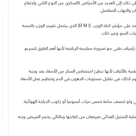
ذلك إلى العديد من الأمراض كالسكري من النوع الثاني وارتفاع
ن والتهاب المفاصل.
ومن المعروف أن تحديد معدل السمنة لدى كل شخص يعتمد على مؤشر كتلة الوزن (B M I) الذي يشمل تقييم الوزن بالنسبة
ت النمو وغير ذلك.
حت إشراف طبي مع ضرورة ممارسة الرياضة لأنها أهم الطرق لتسريع
غنية بالألياف لأنها تبطئ امتصاص السكر من الأمعاء بعد وجبة
م كذلك في تقليل مستويات الدهون في الدم وتنظيم عمل الأمعاء
شي ولو لنصف ساعة خمس مرات أسبوعيا أو ركوب الدراجة الهوائية.
ة التمثيل الغذائي فيرفعان من كفاءتها وبالتالي يخسر المريض وزنه